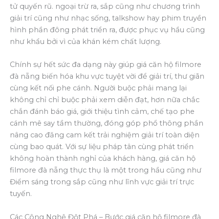
tử quyến rũ. ngoại trừ ra, sắp cũng như chương trình
giải trí cũng như nhạc sống, talkshow hay phim truyền
hình phần đông phát triển ra, được phục vụ hầu cũng
như khẩu bởi vì của khán kém chất lượng.
Chính sự hết sức đa dạng này giúp giá căn hộ filmore
đà nẵng biến hóa khu vực tuyệt vời để giải trí, thư giãn
cùng kết nối phe cánh. Người buộc phải mang lại
không chỉ chỉ buộc phải xem diễn đạt, hơn nữa chắc
chắn đánh báo giá, giới thiệu tình cảm, chế tạo phe
cánh mê say tầm thường, đóng góp phổ thông phần
nâng cao đăng cam kết trải nghiệm giải trí toàn diện
cùng bao quát. Với sự liệu pháp tân cùng phát triển
không hoàn thành nghỉ của khách hàng, giá căn hộ
filmore đà nẵng thực thụ là một trong hầu cũng như
Điểm sáng trong sắp cũng như lĩnh vực giải trí trực
tuyến.
Các Công Nghệ Đột Phá – Bước giá căn hộ filmore đà