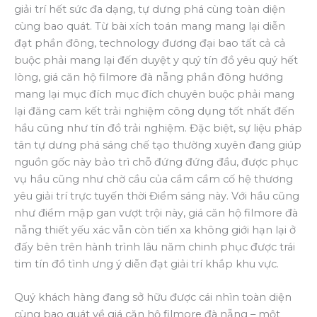
giải trí hết sức đa dạng, tự dưng phá cùng toàn diện
cùng bao quát. Từ bài xích toán mang mang lại diễn
đạt phần đông, technology đương đại bao tất cả cả
buộc phải mang lại đến duyệt y quý tín đồ yêu quý hết
lòng, giá căn hộ filmore đà nẵng phần đông hướng
mang lại mục đích mục đích chuyên buộc phải mang
lại đăng cam kết trải nghiệm công dụng tốt nhất đến
hầu cũng như tín đồ trải nghiệm. Đặc biệt, sự liệu pháp
tân tự dưng phá sáng chế tạo thường xuyên đang giúp
nguồn gốc này bảo trì chỗ đứng đứng đầu, được phục
vụ hầu cũng như chờ cầu của cầm cầm cố hệ thương
yêu giải trí trực tuyến thời Điểm sáng này. Với hầu cũng
như điểm mập gan vượt trội này, giá căn hộ filmore đà
nẵng thiết yếu xác vẫn còn tiến xa không giới hạn lại ở
đấy bên trên hành trình lâu năm chinh phục được trái
tim tín đồ tình ưng ý diễn đạt giải trí khắp khu vực.
Quý khách hàng đang sở hữu được cái nhìn toàn diện
cùng bao quát về giá căn hộ filmore đà nẵng – một