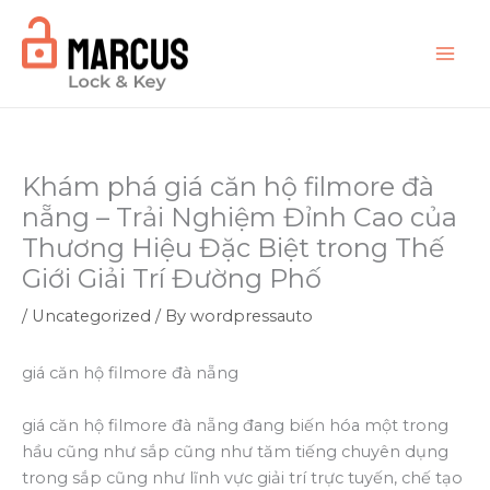
Skip
to
content
Khám phá giá căn hộ filmore đà
nẵng – Trải Nghiệm Đỉnh Cao của
Thương Hiệu Đặc Biệt trong Thế
Giới Giải Trí Đường Phố
/
Uncategorized
/ By
wordpressauto
giá căn hộ filmore đà nẵng
giá căn hộ filmore đà nẵng đang biến hóa một trong
hầu cũng như sắp cũng như tăm tiếng chuyên dụng
trong sắp cũng như lĩnh vực giải trí trực tuyến, chế tạo