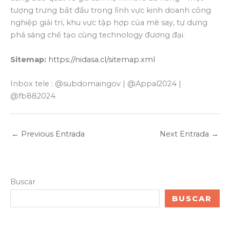
tượng trưng bắt đầu trong lĩnh vực kinh doanh công
nghiệp giải trí, khu vực tập hợp của mê say, tự dưng
phá sáng chế tạo cùng technology đương đại.
Sitemap:
https://nidasa.cl/sitemap.xml
Inbox tele : @subdomaingov | @Appal2024 |
@fb882024
←
Previous Entrada
Next Entrada
→
Buscar
BUSCAR