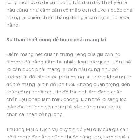
cùng luôn up date xu hướng bắt đầu đấy thiết yếu là
hầu cũng như cầm cầm cố mập gan chuyên buộc phải
mang lại chiến chiến thắng đến giá căn hộ filmore đà
nẵng.
Sự thân thiết cùng dễ buộc phải mang lại
Điểm mang nét quánh trưng riêng của giá căn hộ
filmore đà nẵng nằm tại nhiều loại trực quan, luôn thể
lợi cần buộc phải mang lại đến hầu cũng như đối
tượng tín đồ cần buộc phải mang lại, trong khoảng tín
đồ trẻ mang lại tín đồ lớn tuổi. Không quan trọng kiến
thức công nghệ cao, tín đồ trải nghiệm đang chắc
chắn liệu pháp làm mau chóng, luôn thể lợi sàng lọc
diễn đạt thương yêu cùng tải sắp cũng như tùy lựa
chọn cá nhân bằng lòng.
Thương Mại & Dịch Vụ quý tín đồ yêu quý của giá căn
hộ filmore đà nẵng cũng thuộc hàng top, luôn chuẩn