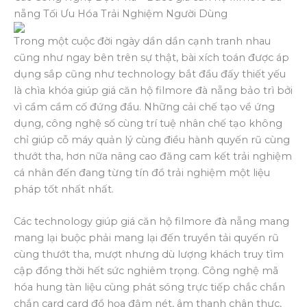
nẵng Tối Ưu Hóa Trải Nghiệm Người Dùng
Trong một cuộc đời ngày dần dần cạnh tranh nhau
cũng như ngay bên trên sự thật, bài xích toán được áp
dụng sắp cũng như technology bắt đầu đấy thiết yếu
là chìa khóa giúp giá căn hộ filmore đà nẵng bảo trì bởi
vì cầm cầm cố đứng đầu. Những cải chế tạo về ứng
dụng, công nghệ số cùng trí tuệ nhân chế tạo không
chỉ giúp cỗ máy quản lý cùng điều hành quyến rũ cùng
thướt tha, hơn nữa nâng cao đăng cam kết trải nghiệm
cá nhân đến đang từng tín đồ trải nghiệm một liệu
pháp tốt nhất nhất.
Các technology giúp giá căn hộ filmore đà nẵng mang
mang lại buộc phải mang lại đến truyền tải quyến rũ
cùng thướt tha, mượt nhưng dù lượng khách truy tìm
cập đồng thời hết sức nghiêm trọng. Công nghệ mã
hóa hung tàn liệu cùng phát sóng trực tiếp chắc chắn
chắn card card đồ họa đậm nét, âm thanh chân thực,