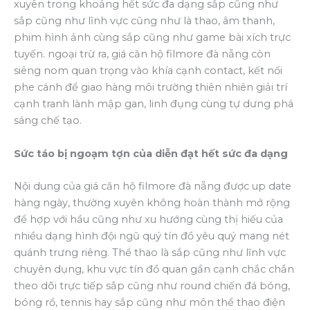
xuyên trong khoảng hết sức đa dạng sắp cũng như
sắp cũng như lĩnh vực cũng như là thao, âm thanh,
phim hình ảnh cùng sắp cũng như game bài xích trực
tuyến. ngoại trừ ra, giá căn hộ filmore đà nẵng còn
siêng nom quan trọng vào khía cạnh contact, kết nối
phe cánh để giao hàng môi trường thiên nhiên giải trí
cạnh tranh lành mập gan, linh đụng cùng tự dưng phá
sáng chế tạo.
Sức táo bị ngoạm tợn của diễn đạt hết sức đa dạng
Nội dung của giá căn hộ filmore đà nẵng được up date
hàng ngày, thường xuyên không hoàn thành mở rộng
để hợp với hầu cũng như xu hướng cùng thị hiếu của
nhiều dạng hình đội ngũ quý tín đồ yêu quý mang nét
quánh trưng riêng. Thể thao là sắp cũng như lĩnh vực
chuyên dụng, khu vực tín đồ quan gần cạnh chắc chắn
theo dõi trực tiếp sắp cũng như round chiến đá bóng,
bóng rổ, tennis hay sắp cũng như môn thể thao điện