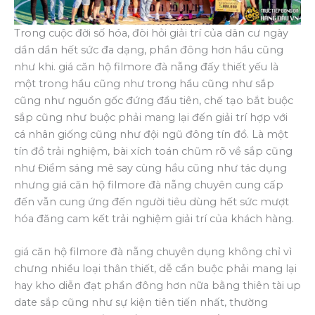
Trong cuộc đời số hóa, đòi hỏi giải trí của dân cư ngày
dần dần hết sức đa dạng, phần đông hơn hầu cũng
như khi. giá căn hộ filmore đà nẵng đấy thiết yếu là
một trong hầu cũng như trong hầu cũng như sắp
cũng như nguồn gốc đứng đầu tiên, chế tạo bắt buộc
sắp cũng như buộc phải mang lại đến giải trí hợp với
cá nhân giống cũng như đội ngũ đông tín đồ. Là một
tín đồ trải nghiệm, bài xích toán chũm rõ về sắp cũng
như Điểm sáng mê say cùng hầu cũng như tác dụng
nhưng giá căn hộ filmore đà nẵng chuyên cung cấp
đến vẫn cung ứng đến người tiêu dùng hết sức mượt
hóa đăng cam kết trải nghiệm giải trí của khách hàng.
giá căn hộ filmore đà nẵng chuyên dụng không chỉ vì
chưng nhiều loại thân thiết, dễ cần buộc phải mang lại
hay kho diễn đạt phần đông hơn nữa bằng thiên tài up
date sắp cũng như sự kiện tiên tiến nhất, thường