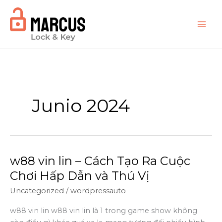
Skip
to
content
Junio 2024
w88 vin lin – Cách Tạo Ra Cuộc
Chơi Hấp Dẫn và Thú Vị
Uncategorized
/
wordpressauto
w88 vin lin w88 vin lin là 1 trong game show không