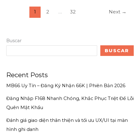
phá
thế
1
2
…
32
Next
→
giới
giải
trí
trực
Buscar
tuyến
BUSCAR
đỉnh
cao
–
Recent Posts
Hướng
dẫn
MB66 Uy Tín – Đăng Ký Nhận 66K | Phiên Bản 2026
và
Đăng Nhập F168 Nhanh Chóng, Khắc Phục Triệt Để Lỗi
kinh
Quên Mật Khẩu
nghiệm
chơi
Đánh giá giao diện thân thiện và tối ưu UX/UI tại màn
game
hình ghi danh