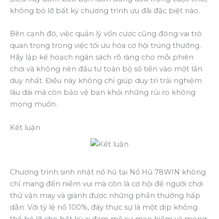
không bỏ lỡ bất kỳ chương trình ưu đãi đặc biệt nào.
Bên cạnh đó, việc quản lý vốn cược cũng đóng vai trò
quan trọng trong việc tối ưu hóa cơ hội trúng thưởng.
Hãy lập kế hoạch ngân sách rõ ràng cho mỗi phiên
chơi và không nên đầu tư toàn bộ số tiền vào một lần
duy nhất. Điều này không chỉ giúp duy trì trải nghiệm
lâu dài mà còn bảo vệ bạn khỏi những rủi ro không
mong muốn.
Kết luận
Chương trình sinh nhật nổ hũ tại Nổ Hũ 78WIN không
chỉ mang đến niềm vui mà còn là cơ hội để người chơi
thử vận may và giành được những phần thưởng hấp
dẫn. Với tỷ lệ nổ 100%, đây thực sự là một dịp không
thể bỏ lỡ cho bất kỳ ai đam mê sự mạo hiểm và mong