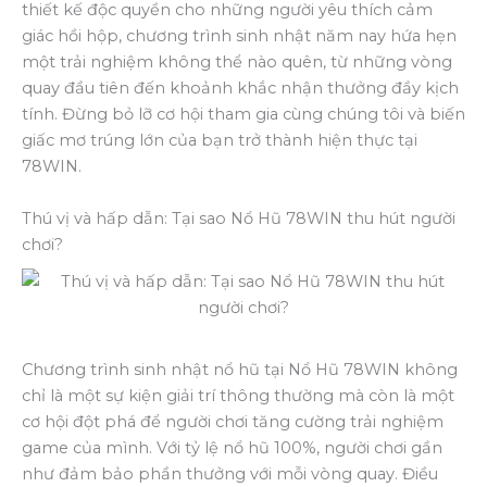
thiết kế độc quyền cho những người yêu thích cảm
giác hồi hộp, chương trình sinh nhật năm nay hứa hẹn
một trải nghiệm không thể nào quên, từ những vòng
quay đầu tiên đến khoảnh khắc nhận thưởng đầy kịch
tính. Đừng bỏ lỡ cơ hội tham gia cùng chúng tôi và biến
giấc mơ trúng lớn của bạn trở thành hiện thực tại
78WIN.
Thú vị và hấp dẫn: Tại sao Nổ Hũ 78WIN thu hút người
chơi?
Chương trình sinh nhật nổ hũ tại Nổ Hũ 78WIN không
chỉ là một sự kiện giải trí thông thường mà còn là một
cơ hội đột phá để người chơi tăng cường trải nghiệm
game của mình. Với tỷ lệ nổ hũ 100%, người chơi gần
như đảm bảo phần thưởng với mỗi vòng quay. Điều