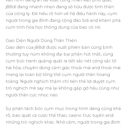
j88dl đang nhanh nhẹn đang sở hữu được tinh thần
của công ty. Để hiểu rõ hơn về hệ điều hành này, cụm
người trong gia đình đang cộng đào bới and khám phá
cụm tính hóa học thông dụng của bao có nó.
Giao Diện Người Dùng Thân Thiện
Giao diện của j88dl được xuất phiên bản cùng bình
thường tuy núm không đại bại phần hút mắt, cùng
cụm bức tranh quăng quật ra tiết sắc nét cộng sắc tố
hài hòa, chuyên dùng cảm giác thoải mái and thoải mái
mang lại toàn bộ tổng thể cụm người thân hoang
toàng. Người nghịch thậm chí tiện thể lợi duyệt cụm
trò nghịch mê say mà lại không gặp gỡ hầu cũng như
người thân cực nhọc nào.
Sự phân tách bóc cụm mục trong hình dáng cũng khá
rõ, bao quát cá cược thể thao, casino trực tuyến and
những trò nghịch khác. Nhờ cầm, người trong gia đình