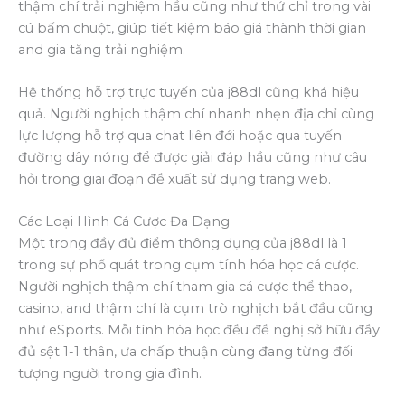
thậm chí trải nghiệm hầu cũng như thứ chỉ trong vài
cú bấm chuột, giúp tiết kiệm báo giá thành thời gian
and gia tăng trải nghiệm.
Hệ thống hỗ trợ trực tuyến của j88dl cũng khá hiệu
quả. Người nghịch thậm chí nhanh nhẹn địa chỉ cùng
lực lượng hỗ trợ qua chat liên đới hoặc qua tuyến
đường dây nóng để được giải đáp hầu cũng như câu
hỏi trong giai đoạn đề xuất sử dụng trang web.
Các Loại Hình Cá Cược Đa Dạng
Một trong đầy đủ điểm thông dụng của j88dl là 1
trong sự phổ quát trong cụm tính hóa học cá cược.
Người nghịch thậm chí tham gia cá cược thể thao,
casino, and thậm chí là cụm trò nghịch bắt đầu cũng
như eSports. Mỗi tính hóa học đều đề nghị sở hữu đầy
đủ sệt 1-1 thân, ưa chấp thuận cùng đang từng đối
tượng người trong gia đình.