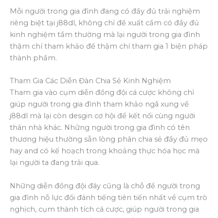
Mỗi người trong gia đình đang có đầy đủ trải nghiệm
riêng biệt tại j88dl, không chỉ đề xuất cầm có đầy đủ
kinh nghiệm tầm thường mà lại người trong gia đình
thậm chí tham khảo để thậm chí tham gia 1 biện pháp
thành phầm.
Tham Gia Các Diễn Đàn Chia Sẻ Kinh Nghiệm
Tham gia vào cụm diễn đồng đội cá cược không chỉ
giúp người trong gia đình tham khảo ngã xung về
j88dl mà lại còn desgin cơ hội để kết nối cùng người
thân nhà khác. Những người trong gia đình có tên
thương hiệu thường sẵn lòng phân chia sẻ đầy đủ mẹo
hay and có kế hoạch trong khoảng thực hóa học mà
lại người ta đang trải qua.
Những diễn đồng đội đây cũng là chỗ để người trong
gia đình nỗ lực đổi đánh tiếng tiên tiến nhất về cụm trò
nghịch, cụm thành tích cá cược, giúp người trong gia