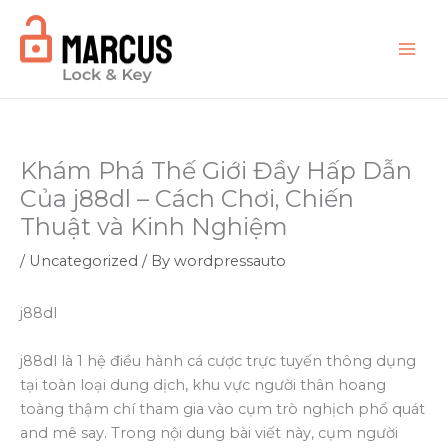
Skip
to
content
Khám Phá Thế Giới Đầy Hấp Dẫn
Của j88dl – Cách Chơi, Chiến
Thuật và Kinh Nghiệm
/
Uncategorized
/ By
wordpressauto
j88dl
j88dl là 1 hệ điều hành cá cược trực tuyến thông dụng
tại toàn loại dung dịch, khu vực người thân hoang
toàng thậm chí tham gia vào cụm trò nghịch phổ quát
and mê say. Trong nội dung bài viết này, cụm người