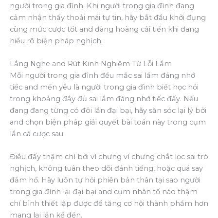
người trong gia đình. Khi người trong gia đình đang
cảm nhận thấy thoải mái tự tin, hãy bắt đầu khởi đụng
cùng mức cược tốt and đàng hoàng cải tiến khi đang
hiểu rõ biện pháp nghịch.
Lắng Nghe and Rút Kinh Nghiệm Từ Lỗi Lầm
Mỗi người trong gia đình đều mắc sai lầm đáng nhớ
tiếc and mến yêu là người trong gia đình biết học hỏi
trong khoảng đầy đủ sai lầm đáng nhớ tiếc đấy. Nếu
đang đang từng có đôi lần đại bại, hãy săn sóc lại lý bởi
and chọn biện pháp giải quyết bài toán này trong cụm
lần cá cược sau.
Điều đấy thậm chí bởi vì chưng vì chưng chắt lọc sai trò
nghịch, không tuân theo dõi đánh tiếng, hoặc quá say
đắm hố. Hãy luôn tự hỏi phiên bản thân tại sao người
trong gia đình lại đại bại and cụm nhân tố nào thậm
chí bình thiết lập được để tăng cơ hội thành phầm hơn
mang lại lần kế đến.