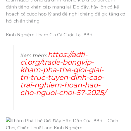
đánh tiếng khẩn cấp mang lại. Do đấy, hãy lên có kế
hoạch cá cược hợp lý and đề nghị chăng để gia tăng cơ
hội chiến thắng.
Kinh Nghiệm Tham Gia Cá Cược Tại j88dl
https://adfi-
Xem thêm:
ci.org/trade-bongvip-
kham-pha-the-gioi-giai-
tri-truc-tuyen-dinh-cao-
trai-nghiem-hoan-hao-
cho-nguoi-choi-57-2025/