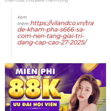
Chiến Lược Chơi j88dl Thành Công
Xem
https://vilandco.vn/tra
thêm:
de-kham-pha-s666-sa-
com-nen-tang-giai-tri-
dang-cap-cao-27-2025/