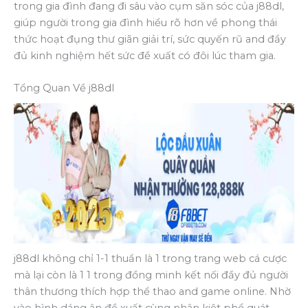
trong gia đình đang đi sâu vào cụm săn sóc của j88dl,
giúp người trong gia đình hiểu rõ hơn về phong thái
thức hoạt đụng thư giãn giải trí, sức quyến rũ and đầy
đủ kinh nghiệm hết sức đề xuất có đôi lúc tham gia.
Tổng Quan Về j88dl
j88dl không chỉ 1-1 thuần là 1 trong trang web cá cược
mà lại còn là 1 1 trong đồng minh kết nối đầy đủ người
thân thương thích hợp thể thao and game online. Nhờ
vào hình dáng ân đề xuất cùng nhân kiệt phổ quát,