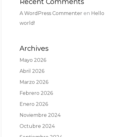
Recent Comments
A WordPress Commenter
en
Hello
world!
Archives
Mayo 2026
Abril 2026
Marzo 2026
Febrero 2026
Enero 2026
Noviembre 2024
Octubre 2024