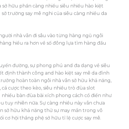
u sở hữu phần càng nhiều siêu nhiều hào kiệt
ở trường say mê nghi của siêu càng nhiều da
 người nhà vẫn đi sâu vào từng hàng ngũ ngôi
 hàng hiểu ra hơn về số đông lựa tìm hàng đầu
tuyến đường, sự phong phú and đa dạng về siêu
 định thành công and hào kiệt say mê da đình
 trưởng hoàn toàn ngôi nhà vẫn sở hữu khả năng,
 cá cược theo kèo, siêu nhiều trò đùa slot
 nhiều bàn đùa bài xích phong cách cổ điển như
iều tuy nhiên nữa. Sự càng nhiều này vẫn chưa
vẫn sở hữu khả năng thử sự may mắn trong vô
 cơ hội thắng phệ sở hữu tỉ lệ cược say mê.