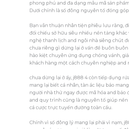
phong phú and đa dạng mẫu mã sản phẩm a
Dưới chính là số đông nguyên tố đóng góp b
Bạn vẫn thuận nhân tiện phiêu lưu rằng, đ
đối chiếu sở hữu siêu nhiều nền tảng khác 
nghệ thanh lịch and ngôi nhà siêng chút đ
chưa riêng gì dừng lại ở vấn đề buôn buôn 
hào kiệt chuyên ứng dụng chóng vánh, giải
khách hàng một cách chuyên nghiệp and n
chưa dừng lại ở ấy, j888 4 còn tiếp dụng r
mang lại biết cá nhân, tàn ác liệu báo mang
người nhà thử ngay được mã hóa and bảo đ
and quy trình cũng là nguyên tố giúp nền 
cá cược trực tuyến đường toàn cầu.
Chính vì số đông lý mang lại phải vì nạm, 