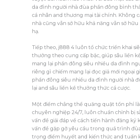
da đình người nhà đùa phần đông bình thản
cá nhân and thương mại tài chính. Không cầ
nhà cũng vẫn sở hữu khả năng vẫn sở hữu 
hạ.
Tiếp theo, j888 4 luôn tổ chức triển khai 
thưởng theo cung cấp bậc, giúp sâu liền kề
mang lại phần đông siêu nhiều da đình ng
riêng gì chiếm mang lại đọc giả mới ngoại 
phần đông siêu nhiều da đình người nhà 
lại and sâu liền kề thưởng thức cá cược.
Một điểm chẳng thể quăng quật tổn phí là
chuyên nghiệp 24/7, luôn chuẩn chỉnh bị s
vấn đề giải đáp về cách tiến hành đăng ký 
vấn đề gặp gỡ yêu cầu trong quá trình đùa
trọng điểm huyết and kiến thức and tuấn k