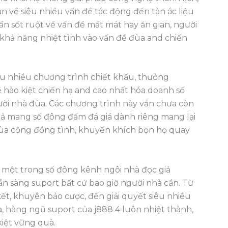
 về siêu nhiều vấn đề tác động đến tàn ác liệu
n sốt ruột về vấn đề mất mát hay ăn gian, người
khả năng nhiệt tình vào vấn đề đùa and chiến
siêu nhiều chương trình chiết khấu, thưởng
 hào kiệt chiến hạ and cao nhất hóa doanh số
ười nhà đùa. Các chương trình này vẫn chưa còn
giả mang số đông đấm đá giá dành riêng mang lại
đùa cộng đồng tình, khuyến khích bọn họ quay
 một trong số đông kênh ngôi nhà đọc giả
ẵn sàng suport bất cứ bao giờ người nhà cần. Từ
kết, khuyên bảo cược, đến giải quyết siêu nhiều
, hàng ngũ suport của j888 4 luôn nhiệt thành,
iệt vững quà.