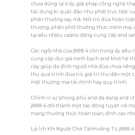
chưa dừng lại ở ấy, giải pháp công nghệ th
tác dụng kì quặc đáo như phát trực tiếp cu
phần thưởng say mê. Mỗi trò đùa hoàn toàn
thượng, phân phối thưởng thức mềm mại, 
tại siêu nhiều casino đẳng cung cấp and sa
Các ngôi nhà của j888 4 còn trong ấy siêu
cung cấp đọc giả minh bạch and khối hệ th
này giúp da đình người nhà đùa chưa riêng
thụ quá trình đùa trò giải trí thư dãn một
mặt thương mại tài chính hay quy trình.
Chính vì sự phong phú and đa dạng and c
j888 4 đổi thành một tác động tuyệt vời m
mang thưởng thức hoàn toàn, đỉnh cao nhất
Lợi Ích Khi Người Chơi TậnHưởng Từ j888 