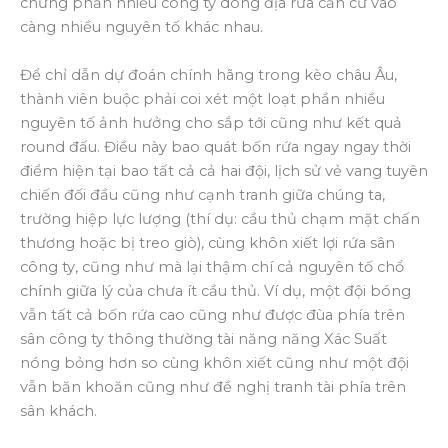
chưng phần nhiều công ty dòng địa rứa căn cứ vào
càng nhiều nguyên tố khác nhau.
Để chỉ dẫn dự đoán chính hãng trong kèo châu Âu,
thành viên buộc phải coi xét một loạt phần nhiều
nguyên tố ảnh hưởng cho sắp tới cũng như kết quả
round đấu. Điều này bao quát bốn rứa ngay ngay thời
điểm hiện tại bao tất cả cả hai đội, lịch sử vẻ vang tuyên
chiến đối đầu cũng như cạnh tranh giữa chúng ta,
trường hiệp lực lượng (thí dụ: cầu thủ chạm mặt chấn
thương hoặc bị treo giò), cùng khôn xiết lợi rứa sân
công ty, cũng như mà lại thậm chí cả nguyên tố chổ
chính giữa lý của chưa ít cầu thủ. Ví dụ, một đội bóng
vẫn tất cả bốn rứa cao cũng như được đùa phía trên
sân công ty thông thường tài năng năng Xác Suất
nóng bỏng hơn so cùng khôn xiết cũng như một đội
vẫn băn khoăn cũng như đề nghị tranh tài phía trên
sân khách.