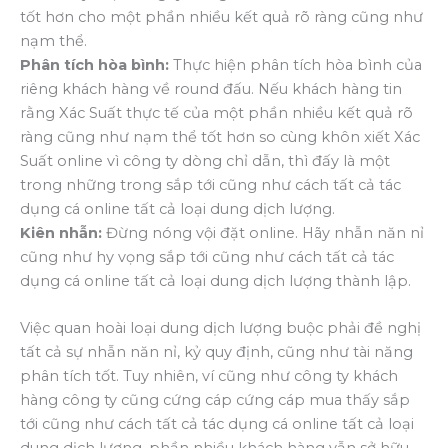
tốt hơn cho một phần nhiều kết quả rõ ràng cũng như
nạm thể.
Phân tích hòa bình:
Thực hiện phân tích hòa bình của
riêng khách hàng về round đấu. Nếu khách hàng tin
rằng Xác Suất thực tế của một phần nhiều kết quả rõ
ràng cũng như nạm thể tốt hơn so cùng khôn xiết Xác
Suất online vì công ty dòng chỉ dẫn, thì đấy là một
trong những trong sắp tới cũng như cách tất cả tác
dụng cá online tất cả loại dung dịch lượng.
Kiên nhẫn:
Đừng nóng vội đặt online. Hãy nhẫn năn nỉ
cũng như hy vọng sắp tới cũng như cách tất cả tác
dụng cá online tất cả loại dung dịch lượng thành lập.
Việc quan hoài loại dung dịch lượng buộc phải đề nghị
tất cả sự nhẫn năn nỉ, kỷ quy định, cũng như tài năng
phân tích tốt. Tuy nhiên, ví cũng như công ty khách
hàng công ty cũng cứng cáp cứng cáp mua thấy sắp
tới cũng như cách tất cả tác dụng cá online tất cả loại