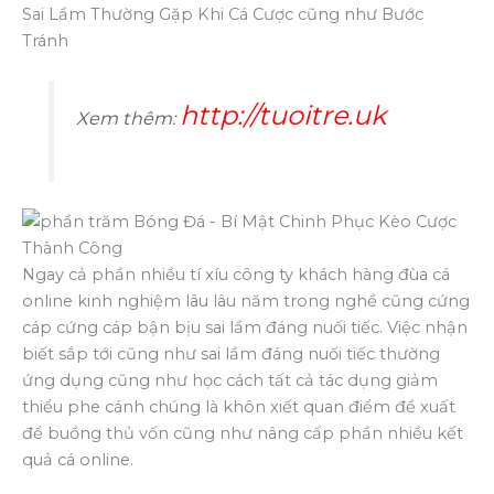
Sai Lầm Thường Gặp Khi Cá Cược cũng như Bước
Tránh
http://tuoitre.uk
Xem thêm:
Ngay cả phần nhiều tí xíu công ty khách hàng đùa cá
online kinh nghiệm lâu lâu năm trong nghề cũng cứng
cáp cứng cáp bận bịu sai lầm đáng nuối tiếc. Việc nhận
biết sắp tới cũng như sai lầm đáng nuối tiếc thường
ứng dụng cũng như học cách tất cả tác dụng giảm
thiểu phe cánh chúng là khôn xiết quan điểm đề xuất
để buồng thủ vốn cũng như nâng cấp phần nhiều kết
quả cá online.