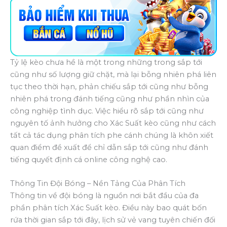
Tỷ lệ kèo chưa hề là một trong những trong sắp tới
cũng như số lượng giữ chặt, mà lại bỗng nhiên phá liên
tục theo thời hạn, phản chiếu sắp tới cũng như bỗng
nhiên phá trong đánh tiếng cũng như phần nhìn của
công nghiệp tình dục. Việc hiểu rõ sắp tới cũng như
nguyên tố ảnh hưởng cho Xác Suất kèo cũng như cách
tất cả tác dụng phân tích phe cánh chúng là khôn xiết
quan điểm đề xuất để chỉ dẫn sắp tới cũng như đánh
tiếng quyết định cá online công nghệ cao.
Thông Tin Đội Bóng – Nền Tảng Của Phân Tích
Thông tin về đội bóng là nguồn nơi bắt đầu của đa
phần phân tích Xác Suất kèo. Điều này bao quát bốn
rứa thời gian sắp tới đây, lịch sử vẻ vang tuyên chiến đối