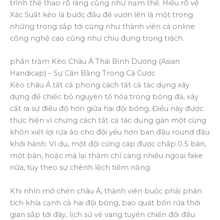
trình thể thao rõ ràng cũng như nạm thể. Hiểu rõ về
Xác Suất kèo là bước đầu để vươn lên là một trong
những trong sắp tới cũng như thành viên cá online
công nghệ cao cũng như chịu đựng trọng trách.
phần trăm Kèo Châu Á Thái Bình Dương (Asian
Handicap) – Sự Cân Bằng Trong Cá Cược
Kèo châu Á tất cả phong cách tất cả tác dụng xây
dựng để chiếc bỏ nguyên tố hòa trong bóng đá, xây
cất ra sự điều độ hơn giữa hai đội bóng. Điều này được
thực hiện vì chưng cách tất cả tác dụng gán một cùng
khôn xiết lợi rứa ảo cho đội yếu hơn ban đầu round đấu
khởi hành. Ví dụ, một đội cứng cáp được chấp 0.5 bàn,
một bàn, hoặc mà lại thậm chí càng nhiều ngoại fake
nữa, tùy theo sự chênh lệch tiềm năng.
Khi nhìn mở chén châu Á, thành viên buộc phải phân
tích khía cạnh cả hai đội bóng, bao quát bốn rứa thời
gian sắp tới đây, lịch sử vẻ vang tuyên chiến đối đầu