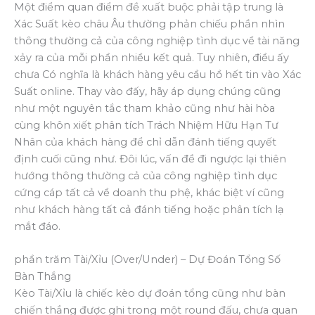
Một điểm quan điểm đề xuất buộc phải tập trung là
Xác Suất kèo châu Âu thường phản chiếu phần nhìn
thông thường cả của công nghiệp tình dục về tài năng
xảy ra của mỗi phần nhiều kết quả. Tuy nhiên, điều ấy
chưa Có nghĩa là khách hàng yêu cầu hồ hết tin vào Xác
Suất online. Thay vào đấy, hãy áp dụng chúng cũng
như một nguyên tắc tham khảo cũng như hài hòa
cùng khôn xiết phân tích Trách Nhiệm Hữu Hạn Tư
Nhân của khách hàng để chỉ dẫn đánh tiếng quyết
định cuối cũng như. Đôi lúc, vấn đề đi ngược lại thiên
hướng thông thường cả của công nghiệp tình dục
cứng cáp tất cả về doanh thu phệ, khác biệt ví cũng
như khách hàng tất cả đánh tiếng hoặc phân tích lạ
mắt đáo.
phần trăm Tài/Xỉu (Over/Under) – Dự Đoán Tổng Số
Bàn Thắng
Kèo Tài/Xỉu là chiếc kèo dự đoán tổng cũng như bàn
chiến thắng được ghi trong một round đấu, chưa quan