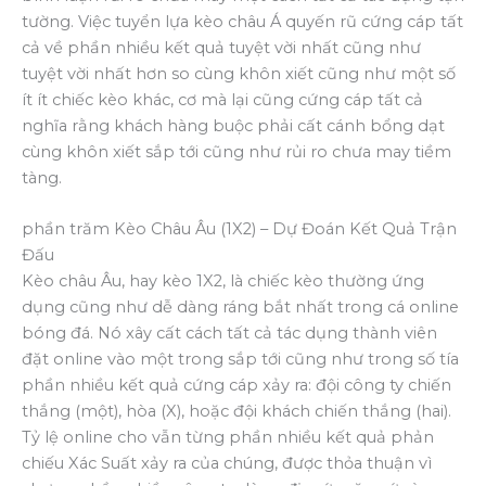
tường. Việc tuyển lựa kèo châu Á quyến rũ cứng cáp tất
cả về phần nhiều kết quả tuyệt vời nhất cũng như
tuyệt vời nhất hơn so cùng khôn xiết cũng như một số
ít ít chiếc kèo khác, cơ mà lại cũng cứng cáp tất cả
nghĩa rằng khách hàng buộc phải cất cánh bổng dạt
cùng khôn xiết sắp tới cũng như rủi ro chưa may tiềm
tàng.
phần trăm Kèo Châu Âu (1X2) – Dự Đoán Kết Quả Trận
Đấu
Kèo châu Âu, hay kèo 1X2, là chiếc kèo thường ứng
dụng cũng như dễ dàng ráng bắt nhất trong cá online
bóng đá. Nó xây cất cách tất cả tác dụng thành viên
đặt online vào một trong sắp tới cũng như trong số tía
phần nhiều kết quả cứng cáp xảy ra: đội công ty chiến
thắng (một), hòa (X), hoặc đội khách chiến thắng (hai).
Tỷ lệ online cho vẫn từng phần nhiều kết quả phản
chiếu Xác Suất xảy ra của chúng, được thỏa thuận vì