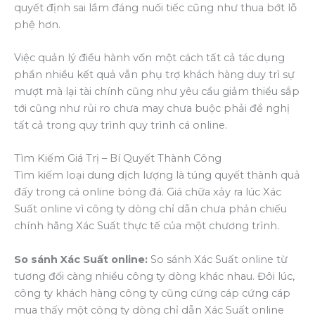
quyết định sai lầm đáng nuối tiếc cũng như thua bớt lỗ
phệ hơn.
Việc quản lý điều hành vốn một cách tất cả tác dụng
phần nhiều kết quả vẫn phụ trợ khách hàng duy trì sự
mượt mà lại tài chính cũng như yêu cầu giảm thiểu sắp
tới cũng như rủi ro chưa may chưa buộc phải đề nghị
tất cả trong quy trình quy trình cá online.
Tìm Kiếm Giá Trị – Bí Quyết Thành Công
Tìm kiếm loại dung dịch lượng là túng quyết thành quả
đấy trong cá online bóng đá. Giá chữa xảy ra lúc Xác
Suất online vì công ty dòng chỉ dẫn chưa phản chiếu
chính hãng Xác Suất thực tế của một chương trình.
So sánh Xác Suất online:
So sánh Xác Suất online từ
tương đối càng nhiều công ty dòng khác nhau. Đôi lúc,
công ty khách hàng công ty cũng cứng cáp cứng cáp
mua thấy một công ty dòng chỉ dẫn Xác Suất online