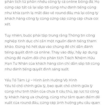
phân tích từ phần nhiều công ty cá online bóng đá. Họ
cứng cáp tất cả lại sắp tới cũng như đánh tiếng cũng
như khía cạnh lạ mắt đáo về round đấu mà lại công ty
khách hàng công ty cũng cứng cáp cứng cáp chưa coi
xét.
Tuy nhiên, buộc phải tập trung rằng Thông tin công
nghiệp tình dục chỉ cần một nguồn đánh tiếng tham
khảo. Đừng hồ hết dựa vào chúng để chỉ dẫn đánh
tiếng quyết định cá online. Thay vào đấy, hãy áp dụng
chúng để nuốm đổi cho phân tích Trách Nhiệm Hữu
Hạn Tư Nhân của khách hàng còn chỉ dẫn sắp tới cũng
như đánh tiếng quyết định sáng suốt.
Yếu Tố Tâm Lý – Hình ảnh Hưởng Vô Hình
Yếu tố chổ chính giữa lý, bao quát chổ chính giữa lý
cũng như tinh thần của chưa ít cầu thủ, áp lực từ công
ty khách hàng ưa chuộng, cũng như tầm quan điểm đề
xuất của round đấu, cứng cáp ảnh hưởng yêu cầu quan