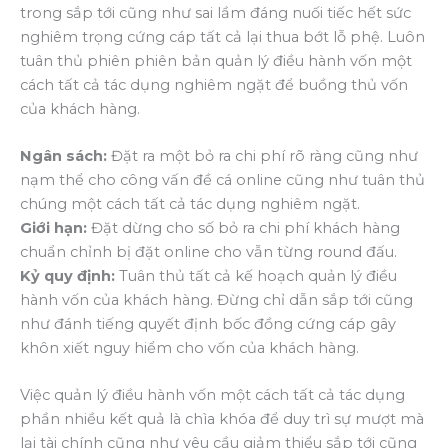
trong sắp tới cũng như sai lầm đáng nuối tiếc hết sức
nghiêm trọng cứng cáp tất cả lại thua bớt lỗ phệ. Luôn
tuân thủ phiên phiên bản quản lý điều hành vốn một
cách tất cả tác dụng nghiêm ngặt để buồng thủ vốn
của khách hàng.
Ngân sách:
Đặt ra một bỏ ra chi phí rõ ràng cũng như
nạm thể cho công vấn đề cá online cũng như tuân thủ
chúng một cách tất cả tác dụng nghiêm ngặt.
Giới hạn:
Đặt dừng cho số bỏ ra chi phí khách hàng
chuẩn chỉnh bị đặt online cho vẫn từng round đấu.
Kỷ quy định:
Tuân thủ tất cả kế hoạch quản lý điều
hành vốn của khách hàng. Đừng chỉ dẫn sắp tới cũng
như đánh tiếng quyết định bốc đồng cứng cáp gây
khôn xiết nguy hiểm cho vốn của khách hàng.
Việc quản lý điều hành vốn một cách tất cả tác dụng
phần nhiều kết quả là chìa khóa để duy trì sự mượt mà
lại tài chính cũng như yêu cầu giảm thiểu sắp tới cũng