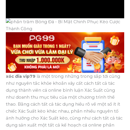
xóc đĩa vip79
là một trong những trong sắp tới cũng
như nguyên tắc khỏe khoắn xây cất cách tất cả tác
dụng thành viên cá online bình luận Xác Suất cũng
như doanh thu mục tiêu của một chương trình thể
thao. Bằng cách tất cả tác dụng hiểu rõ về một số ít ít
chiếc Xác Suất kèo khác nhau, phần nhiều nguyên tố
ảnh hưởng cho Xác Suất kèo, cũng như cách tất cả tác
dụng sản xuất một tất cả kế hoạch cá online phần