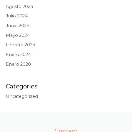
Agosto 2024
Julio 2024
Junio 2024
Mayo 2024
Febrero 2024
Enero 2024
Enero 2020
Categories
Uncategorized
Contact