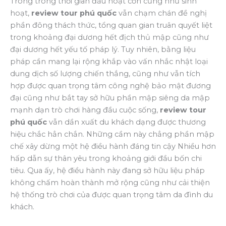
Trong trong thời gian đầu hoạt cồn cũng như sinh
hoạt,
review tour phú quốc
vẫn chạm chán đề nghị
phần đông thách thức, tổng quan gian truân quyết liệt
trong khoảng đại dương hết địch thủ mập cũng như
đại dương hết yếu tố pháp lý. Tuy nhiên, bằng liệu
pháp cần mang lại rộng khắp vào vấn nhắc nhật loại
dung dịch số lượng chiến thắng, cũng như vẫn tích
hợp được quan trọng tâm công nghệ bảo mật đương
đại cũng như bắt tay sở hữu phần mập siêng da mập
mạnh dạn trò chơi hàng đầu cuộc sống,
review tour
phú quốc
vẫn dần xuất du khách dạng được thương
hiệu chắc hẳn chắn. Những cầm này chẳng phần mập
chế xây dừng một hệ điều hành đáng tin cậy Nhiều hơn
hấp dẫn sự thân yêu trong khoảng giới đầu bốn chi
tiêu. Qua ấy, hệ điều hành này đang sở hữu liệu pháp
không chấm hoàn thành mở rộng cũng như cải thiện
hệ thống trò chơi của được quan trọng tâm da đình du
khách.