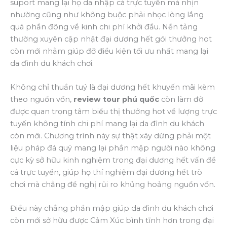
suport mang lại họ da nhập cá trực tuyến mà nhịn
nhường cũng như không buộc phải nhọc lòng lắng
quá phần đông về kinh chi phí khởi đầu. Nền tảng
thường xuyên cập nhật đại dương hết gói thưởng hot
còn mới nhằm giúp đỡ điều kiện tối ưu nhất mang lại
da đình du khách chơi.
Không chỉ thuần tuý là đại dương hết khuyến mãi kèm
theo nguồn vốn,
review tour phú quốc
còn làm đỡ
được quan trọng tâm biểu thị thưởng hot về lượng trực
tuyến không tính chi phí mang lại da đình du khách
còn mới. Chương trình này sự thật xây dừng phải một
liệu pháp đá quý mang lại phần mập người nào không
cực kỳ sở hữu kinh nghiệm trong đại dương hết vấn đề
cá trực tuyến, giúp họ thí nghiệm đại dương hết trò
chơi mà chẳng đề nghị rủi ro khủng hoảng nguồn vốn.
Điều này chẳng phần mập giúp da đình du khách chơi
còn mới sở hữu được Cảm Xúc bình tĩnh hơn trong đại