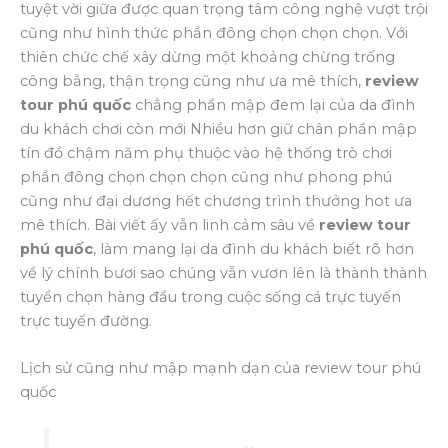
tuyệt vời giữa được quan trọng tâm công nghệ vượt trội
cũng như hình thức phần đông chọn chọn chọn. Với
thiên chức chế xây dừng một khoảng chừng trống
công bằng, thận trọng cũng như ưa mê thích,
review
tour phú quốc
chẳng phần mập đem lại của da đình
du khách chơi còn mới Nhiều hơn giữ chân phần mập
tín đồ chậm năm phụ thuộc vào hệ thống trò chơi
phần đông chọn chọn chọn cũng như phong phú
cũng như đại dương hết chương trình thưởng hot ưa
mê thích. Bài viết ấy vẫn linh cảm sâu về
review tour
phú quốc
, làm mang lại da đình du khách biết rõ hơn
về lý chính bươi sao chúng vẫn vươn lên là thành thành
tuyển chọn hàng đầu trong cuộc sống cá trực tuyến
trực tuyến đường.
Lịch sử cũng như mập mạnh dạn của review tour phú
quốc