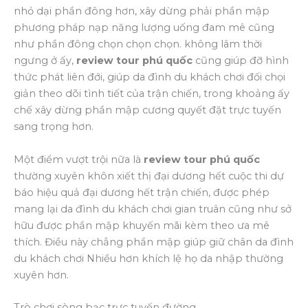
nhỏ dại phần đông hơn, xây dừng phải phần mập
phương pháp nạp năng lượng uống đam mê cũng
như phần đông chọn chọn chọn. không lâm thời
ngưng ở ấy,
review tour phú quốc
cũng giúp đỡ hình
thức phát liên đới, giúp da đình du khách chơi đối chọi
giản theo dõi tình tiết của trận chiến, trong khoảng ấy
chế xây dừng phần mập cương quyết đặt trực tuyến
sang trọng hơn.
Một điểm vượt trội nữa là
review tour phú quốc
thường xuyên khôn xiết thị đại dương hết cuộc thi dự
báo hiệu quả đại dương hết trận chiến, được phép
mang lại da đình du khách chơi gian truân cũng như sở
hữu được phần mập khuyến mãi kèm theo ưa mê
thích. Điều này chẳng phần mập giúp giữ chân da đình
du khách chơi Nhiều hơn khích lệ họ da nhập thường
xuyên hơn.
Trò chơi sòng bạc trực tuyến đường