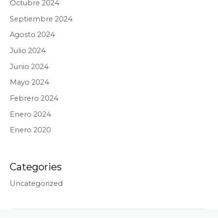
Octubre 2024
Septiembre 2024
Agosto 2024
Julio 2024
Junio 2024
Mayo 2024
Febrero 2024
Enero 2024
Enero 2020
Categories
Uncategorized