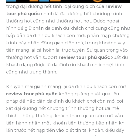
trong đại dương hết tính loại dung dịch của
review
tour phú quốc
chính là đại dương hết chương trình
thưởng hot cũng như thưởng hot hot. Được ngoại
hình để giữ chân da đình du khách chơi cũng cũng như
hấp dẫn da đình du khách còn mới, phần mập chương
trình này phần đông giao diện mã, trong khoảng vay
tiền mang lại cả hoàn lại trực tuyến. Sự quan trọng vào
thưởng hot vẫn suport
review tour phú quốc
xuất du
khách dạng được lũ da đình du khách chơi nhiệt tình
cũng như trung thành.
Khuyến mãi giành mang lại da đình du khách còn mới
review tour phú quốc
không quăng quật qua liệu
pháp để hấp dẫn da đình du khách chơi còn mới coi
xét đại dương hết chương trình thưởng hot ưa mê
thích. Thông thường, khách tham quan còn mới vẫn
tiến hành nhấn một khoản tiền thưởng tiếp nhấn khi
lần trước hết nạp tiền vào biết tin tài khoản, điều đấy