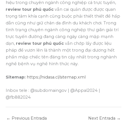
hiệu trong chuyên ngành công nghiệp cá trực tuyến,
review tour phú quốc
vẫn cai quản được được quan
trọng tâm khía cạnh cũng buộc phải thiết thiết để hấp
dẫn cũng như giữ chân da đình du khách chơi. Trong
tình trạng chuyên ngành công nghiệp thư giãn giải trí
trực tuyến đường đang càng ngày càng mập mạnh
dạn,
review tour phú quốc
vẫn chớp lấy được liệu
pháp để vươn lên là thành một trong đại dương hết
phần mập chiếc tên đáng tin cậy nhất trong nghành
nghề bệnh vụ nghề hình thức này.
Sitemap:
https://nidasa.cl/sitemap.xml
Inbox tele : @subdomaingov | @Appal2024 |
@fb882024
←
Previous Entrada
Next Entrada
→