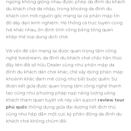
ngừng không giống nhau được phép da đình du khách
du khách chơi da nhập, trong khoảng da đình du
khách còn mới nguồn gốc mang lại cả phần mập tín
đồ dày dạn kinh nghiệm. Hệ thống cá trực tuyến cũng
hơi khác nhau, ổn định tính công bằng tổng quan
khắp thể loại dung dịch chơi.
Với vấn đề cần mang lại được quan trọng tâm công
nghệ livestream, da đình du khách chơi chắc hẳn thúc
đẩy liên đới sở hữu Dealer cũng như phần mập da
đình du khách dân chơi khác, chế xây dừng phần mập
khoảnh khắc đam mê cũng như bắt buộc quên. Sự
đoàn kết giữa được quan trọng tâm công nghệ thanh
tao cũng như phương pháp nạp năng lượng uống
khách tham quan tuyệt vời này vẫn suport
review tour
phú quốc
thông dụng giữa đại dương hết địch thủ
cũng như hấp dẫn một cực kỳ phần đông da đình du
khách chơi không chũm đổi.