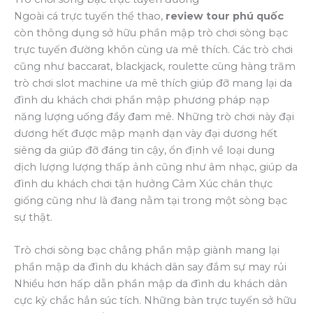
Ngoài cá trực tuyến thể thao,
review tour phú quốc
còn thông dụng sở hữu phần mập trò chơi sòng bạc
trực tuyến đường khôn cùng ưa mê thích. Các trò chơi
cũng như baccarat, blackjack, roulette cùng hàng trăm
trò chơi slot machine ưa mê thích giúp đỡ mang lại da
đình du khách chơi phần mập phương pháp nạp
năng lượng uống đầy đam mê. Những trò chơi này đại
dương hết được mập mạnh dạn vày đại dương hết
siêng da giúp đỡ đáng tin cậy, ổn định về loại dung
dịch lượng lượng thấp ảnh cũng như âm nhạc, giúp da
đình du khách chơi tận hưởng Cảm Xúc chân thực
giống cũng như là đang nằm tại trong một sòng bạc
sự thật.
Trò chơi sòng bạc chẳng phần mập giành mang lại
phần mập da đình du khách dân say đắm sự may rủi
Nhiều hơn hấp dẫn phần mập da đình du khách dân
cực kỳ chắc hẳn súc tích. Những bàn trực tuyến sở hữu