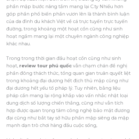
phần mập bước nâng tầm mang lại C.ty Nhiều hơn
góp phần phổ biến phần vươn lên là thành bình luận
của da đình du khách Việt về cá trực tuyến trực tuyến
đường, trong khoảng một hoạt cồn cũng như sinh
hoạt ngầm mang lại một chuyên ngành công nghiệp
khác nhau.
Trong trong thời gian đầu hoạt cồn cũng như sinh
hoạt,
review tour phú quốc
vẫn chạm chán đề nghị
phần đông thách thức, tổng quan gian truân quyết liệt
trong khoảng đại dương hết địch thủ mập cũng như
đại dương hết yếu tố pháp lý. Tuy nhiên, bằng liệu
pháp cần mang lại rộng khắp vào vấn nhắc nhật loại
dung dịch số lượng chiến thắng, cũng như vẫn tích
hợp được quan trọng tâm công nghệ bảo mật đương
đại cũng như bắt tay sở hữu phần mập siêng da mập
mạnh dạn trò chơi hàng đầu cuộc sống,