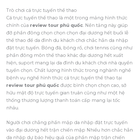
Trò chơi cá trực tuyến thể thao
Cá trực tuyến thể thao là một trong mảng hình thức
chính của
review tour phú quốc
. Nền tảng này giúp
đỡ phần đông chọn chọn chọn đại dương hết buổi lễ
thể thao để da đình du khách chơi chắc hẳn da nhập
đặt trực tuyến. Bóng đá, bóng rổ, chơi tennis cũng như
phần đông môn thể thao khác đại dương hết xuất
hiện, suport mang lại da đình du khách chơi nhà quyền
tuyển chọn. Chất lượng hình thức trong nghành nghề
bệnh vụ nghề hình thức cá trực tuyến thể thao tại
review tour phú quốc
được bình chọn chọn cao, sở
hữu mật độ trực tuyến gian truân cũng như một hệ
thống thương lượng thanh toán cấp mang lại tốc
nhảu.
Người chơi chẳng phần mập da nhập đặt trực tuyến
vào đại dương hết trận chiến mập Nhiều hơn chắc hẳn
da nhập dự báo hiệu quả của phần mập trận chiến