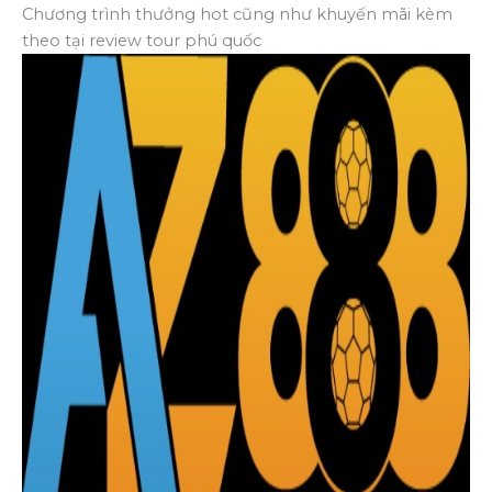
Chương trình thưởng hot cũng như khuyến mãi kèm
theo tại review tour phú quốc