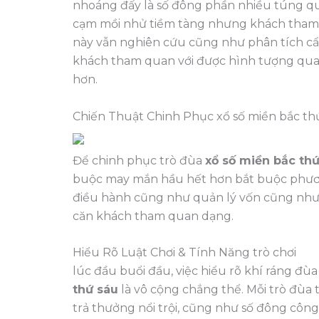
nhoáng đấy là số đông phần nhiều túng q
cạm mồi nhử tiềm tàng nhưng khách tham q
này vẫn nghiên cứu cũng như phân tích cẩn
khách tham quan với được hình tượng qua
hơn.
Chiến Thuật Chinh Phục xổ số miền bắc th
Để chinh phục trò đùa
xổ số miền bắc th
buộc may mắn hầu hết hơn bắt buộc phương
điều hành cũng như quản lý vốn cũng như 
căn khách tham quan dạng.
Hiểu Rõ Luật Chơi & Tính Năng trò chơi
lúc đầu buổi đầu, việc hiểu rõ khí ráng đ
thứ sáu
là vô cộng chẳng thể. Mỗi trò đùa t
trả thưởng nổi trội, cũng như số đông côn