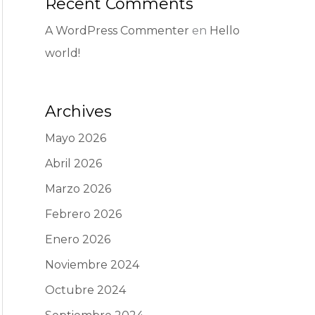
Recent Comments
A WordPress Commenter
en
Hello
world!
Archives
Mayo 2026
Abril 2026
Marzo 2026
Febrero 2026
Enero 2026
Noviembre 2024
Octubre 2024