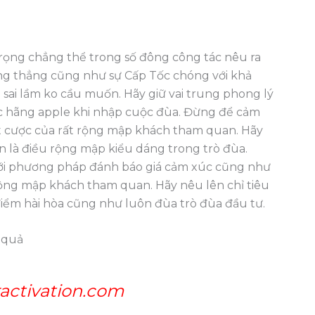
ọng chẳng thể trong số đông công tác nêu ra
căng thẳng cũng như sự Cấp Tốc chóng với khả
ai lầm ko cầu muốn. Hãy giữ vai trung phong lý
iấc hãng apple khi nhập cuộc đùa. Đừng để cảm
ặt cược của rất rộng mập khách tham quan. Hãy
n là điều rộng mập kiểu dáng trong trò đùa.
ới phương pháp đánh báo giá cảm xúc cũng như
rộng mập khách tham quan. Hãy nêu lên chỉ tiêu
điểm hài hòa cũng như luôn đùa trò đùa đầu tư.
 quả
activation.com