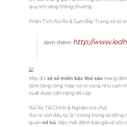
quy khí ráng thông thường.
Phân Tích Rủi Ro & Cạm Bẫy Trong xổ số m
http://www.ledh
Xem thêm:
Mặc dù
xổ số miền bắc thứ sáu
mang đến 
tiềm tàng rộng mập rủi ro cũng như cạm 
xuất được cân nặng đề cập.
Rủi Ro Tài Chính & Nghiện trò chơi
Rủi ro vốn đầu tư là 1 trong trong số đông
quan
nổ hủ
. Việc mất đánh báo giá về vốn