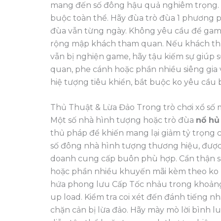
mang đến số đông hậu quả nghiêm trọng. N
buộc toàn thể. Hãy đùa trò đùa 1 phương p
đùa vẫn từng ngày. Không yêu cầu để gam
rộng mập khách tham quan. Nếu khách tha
vẫn bị nghiện game, hãy tậu kiếm sự giúp
quan, phe cánh hoặc phần nhiều siêng gia va
hiệ tượng tiêu khiển, bắt buộc ko yêu cầu 
Thủ Thuật & Lừa Đảo Trong trò chơi xổ số 
Một số nhà hình tượng hoặc trò đùa
nổ hủ
thủ pháp để khiến mang lại giảm tỷ trọng
số đông nhà hình tượng thương hiệu, được
doanh cung cấp buôn phù hợp. Cẩn thận s
hoặc phần nhiều khuyến mãi kèm theo ko rõ
hứa phong lưu Cấp Tốc nhảu trong khoảng
up load. Kiểm tra coi xét đến đánh tiếng n
chặn cản bị lừa đảo. Hãy mày mò lời bình