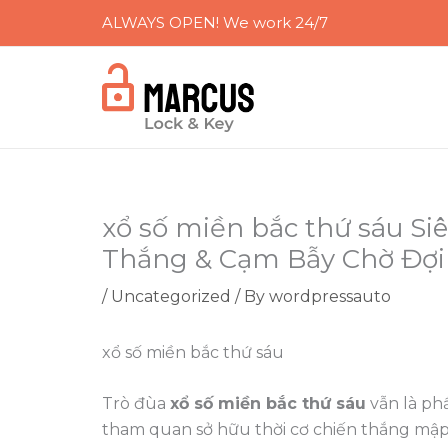
Skip
ALWAYS OPEN! We work 24/7
to
content
xổ số miền bắc thứ sáu Si
Thắng & Cạm Bẫy Chờ Đợi
/
Uncategorized
/ By
wordpressauto
xổ số miền bắc thứ sáu
Trò đùa
xổ số miền bắc thứ sáu
vẫn là ph
tham quan sở hữu thời cơ chiến thắng mập,