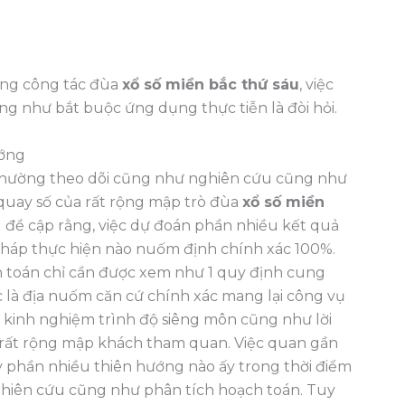
ông công tác đùa
xổ số miền bắc thứ sáu
, việc
ng như bắt buộc ứng dụng thực tiễn là đòi hỏi.
ướng
thường theo dõi cũng như nghiên cứu cũng như
quay số của rất rộng mập trò đùa
xổ số miền
g đề cập rằng, việc dự đoán phần nhiều kết quả
pháp thực hiện nào nuốm định chính xác 100%.
 toán chỉ cần được xem như 1 quy định cung
 là địa nuốm căn cứ chính xác mang lại công vụ
g kinh nghiệm trình độ siêng môn cũng như lời
 rất rộng mập khách tham quan. Việc quan gần
y phần nhiều thiên hướng nào ấy trong thời điểm
ghiên cứu cũng như phân tích hoạch toán. Tuy