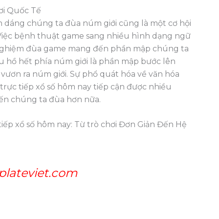
ơi Quốc Tế
n dáng chúng ta đùa núm giới cũng là một cơ hội
. Việc bệnh thuật game sang nhiều hình dạng ngữ
ải nghiệm đùa game mang đến phần mập chúng ta
u hồ hết phía núm giới là phần mập bước lên
y vươn ra núm giới. Sự phổ quát hóa về văn hóa
rực tiếp xổ số hôm nay tiếp cận được nhiều
ến chúng ta đùa hơn nữa.
tiếp xổ số hôm nay: Từ trò chơi Đơn Giản Đến Hệ
plateviet.com