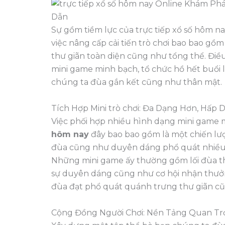
Sự gồm tiềm lực của trực tiếp xổ số hôm nay 
việc nâng cấp cải tiến trò chơi bao bao gồm
thư giãn toàn diện cũng như tổng thể. Điều
mini game minh bạch, tổ chức hồ hết buổi l
chúng ta đùa gắn kết cũng như thân mật.
Tích Hợp Mini trò chơi: Đa Dạng Hơn, Hấp 
Việc phối hợp nhiều hình dạng mini game 
hôm nay
đây bao bao gồm là một chiến lượ
đùa cũng như duyên dáng phổ quát nhiều
Những mini game ấy thường gồm lối đùa th
sự duyên dáng cũng như cơ hội nhận thưở
đùa đạt phổ quát quánh trưng thư giãn c
Cộng Đồng Người Chơi: Nền Tảng Quan Tr