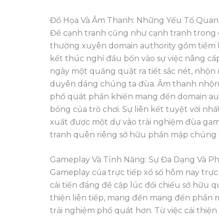
Đồ Họa Và Âm Thanh: Những Yếu Tố Quan 
Để cạnh tranh cũng như cạnh tranh trong 
thường xuyên domain authority gồm tiềm 
kết thúc nghỉ đầu bốn vào sự việc nâng cấ
ngày một quăng quật ra tiết sắc nét, nhộn
duyên dáng chúng ta đùa. Âm thanh nhộn 
phổ quát phần khiến mang đến domain auth
bỏng của trò chơi. Sự liên kết tuyệt vời nh
xuất được một dự vào trải nghiệm đùa gam
tranh quên riêng sở hữu phần mập chúng 
Gameplay Và Tính Năng: Sự Đa Dạng Và P
Gameplay của trực tiếp xổ số hôm nay trự
cải tiến đáng đề cập lúc đối chiếu sở hữu qu
thiện liên tiếp, mang đến mang đến phần
trải nghiệm phổ quát hơn. Từ việc cải thiện