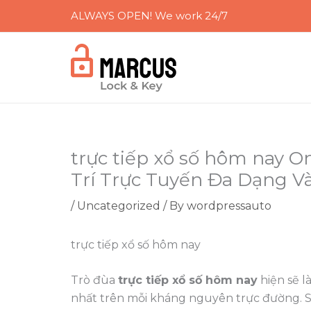
Skip
ALWAYS OPEN! We work 24/7
to
content
trực tiếp xổ số hôm nay O
Trí Trực Tuyến Đa Dạng V
/
Uncategorized
/ By
wordpressauto
trực tiếp xổ số hôm nay
Trò đùa
trực tiếp xổ số hôm nay
hiện sẽ l
nhất trên mỗi kháng nguyên trực đường. S