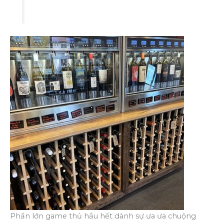
Phần lớn game thủ hầu hết dành sự ưa ưa chuộng