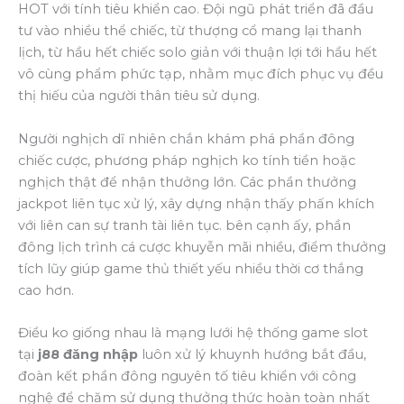
HOT với tính tiêu khiển cao. Đội ngũ phát triển đã đầu
tư vào nhiều thể chiếc, từ thượng cổ mang lại thanh
lịch, từ hầu hết chiếc solo giản với thuận lợi tới hầu hết
vô cùng phẩm phức tạp, nhằm mục đích phục vụ đều
thị hiếu của người thân tiêu sử dụng.
Người nghịch dĩ nhiên chắn khám phá phần đông
chiếc cược, phương pháp nghịch ko tính tiền hoặc
nghịch thật để nhận thưởng lớn. Các phần thưởng
jackpot liên tục xử lý, xây dựng nhận thấy phấn khích
với liên can sự tranh tài liên tục. bên cạnh ấy, phần
đông lịch trình cá cược khuyễn mãi nhiều, điểm thưởng
tích lũy giúp game thủ thiết yếu nhiều thời cơ thắng
cao hơn.
Điều ko giống nhau là mạng lưới hệ thống game slot
tại
j88 đăng nhập
luôn xử lý khuynh hướng bắt đầu,
đoàn kết phần đông nguyên tố tiêu khiển với công
nghệ để chăm sử dụng thưởng thức hoàn toàn nhất