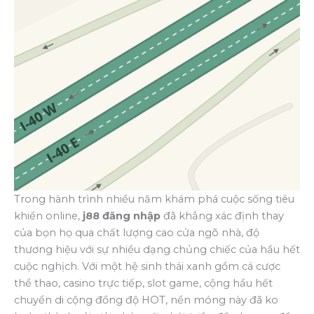
Trong hành trình nhiều năm khám phá cuộc sống tiêu
khiển online,
j88 đăng nhập
đã khẳng xác định thay
của bọn họ qua chất lượng cao cửa ngõ nhà, độ
thương hiệu với sự nhiều dạng chủng chiếc của hầu hết
cuộc nghịch. Với một hệ sinh thái xanh gồm cá cược
thể thao, casino trực tiếp, slot game, cộng hầu hết
chuyển di cộng đồng độ HOT, nền móng này đã ko