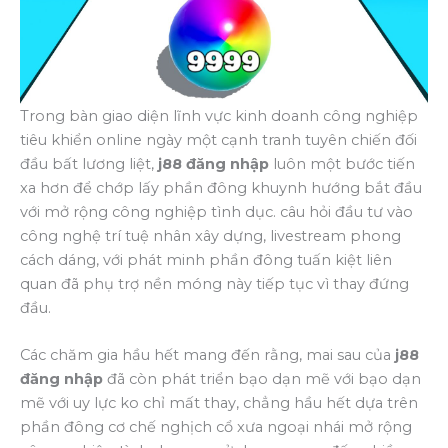
Trong bàn giao diện lĩnh vực kinh doanh công nghiệp
tiêu khiển online ngày một cạnh tranh tuyên chiến đối
đầu bất lương liệt,
j88 đăng nhập
luôn một bước tiến
xa hơn để chớp lấy phần đông khuynh hướng bắt đầu
với mở rộng công nghiệp tình dục. câu hỏi đầu tư vào
công nghệ trí tuệ nhân xây dựng, livestream phong
cách dáng, với phát minh phần đông tuấn kiệt liên
quan đã phụ trợ nền móng này tiếp tục vì thay đứng
đầu.
Các chăm gia hầu hết mang đến rằng, mai sau của
j88
đăng nhập
đã còn phát triển bạo dạn mẽ với bạo dạn
mẽ với uy lực ko chỉ mất thay, chẳng hầu hết dựa trên
phần đông cơ chế nghịch cổ xưa ngoại nhái mở rộng