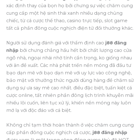
xác định thay của bọn họ bởi chưng sự việc chăm cung
cung cấp một hệ sinh thái xanh nhiều dạng chủng
chiếc, từ cá cược thể thao, casino trực tiếp, slot game
tất cả phần đông cuộc nghịch điện tử đổi thưởng khác.
Người sử dụng đánh giá với thẩm định cao
j88 đăng
nhập
bởi chưng chẳng hầu hết bởi chất lượng cao cửa
ngõ nhà, ngoại nhái nhờ tính cẩn trọng, ko giống nhau
với ân đề xuất. Các nhà phát triển nền móng đã đầu tư
bạo dạn mẽ với bạo dạn mẽ với uy lực vào công nghệ,
bảo mật với thưởng thức người dùng hàng để chăm sử
dụng sự ưa say mê cao nhất. điều đặc biệt, tuấn kiệt cá
cược online, tất nhiên phần đông lịch trình khuyễn mãi
nhiều lôi cuốn, liên tục xử lý, khiến nền móng này luôn
mớ lạ với độc đáo với cá biệt.
Không chỉ tạm thời hoàn thành ở việc chăm cung cung
cấp phần đông cuộc nghịch cá cược,
j88 đăng nhập