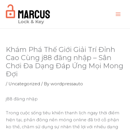
Skip
to
content
Khám Phá Thế Giới Giải Trí Đỉnh
Cao Cùng j88 đăng nhập – Sân
Chơi Đa Dạng Đáp Ứng Mọi Mong
Đợi
/
Uncategorized
/ By
wordpressauto
j88 đăng nhập
Trong cuộc sống tiêu khiển thanh lịch ngay thời điểm
hiện tại, phần đông nền móng online đã trở cỗ phận
ko thể, chăm sử dụng sự nhân thể lợi với nhiều dạng