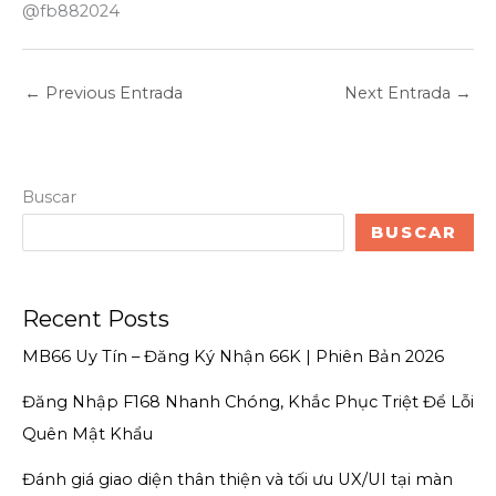
@fb882024
←
Previous Entrada
Next Entrada
→
Buscar
BUSCAR
Recent Posts
MB66 Uy Tín – Đăng Ký Nhận 66K | Phiên Bản 2026
Đăng Nhập F168 Nhanh Chóng, Khắc Phục Triệt Để Lỗi
Quên Mật Khẩu
Đánh giá giao diện thân thiện và tối ưu UX/UI tại màn