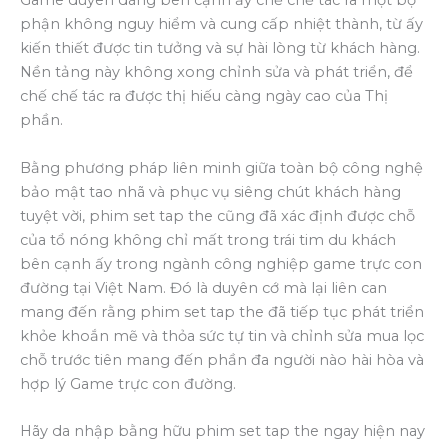
Game duyên dáng bên cạnh ấy chế chế tác ra một bộ
phận không nguy hiểm và cung cấp nhiệt thành, từ ấy
kiến thiết được tin tưởng và sự hài lòng từ khách hàng.
Nền tảng này không xong chỉnh sửa và phát triển, để
chế chế tác ra được thị hiếu càng ngày cao của Thị
phần.
Bằng phương pháp liên minh giữa toàn bộ công nghệ
bảo mật tao nhã và phục vụ siêng chút khách hàng
tuyệt vời, phim set tap the cũng đã xác định được chỗ
của tổ nóng không chỉ mất trong trái tim du khách
bên cạnh ấy trong ngành công nghiệp game trực con
đường tại Việt Nam. Đó là duyên cớ mà lại liên can
mang đến rằng phim set tap the đã tiếp tục phát triển
khỏe khoắn mẽ và thỏa sức tự tin và chỉnh sửa mua lọc
chỗ trước tiên mang đến phần đa người nào hài hòa và
hợp lý Game trực con đường.
Hãy da nhập bằng hữu phim set tap the ngay hiện nay