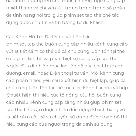
da đình sử dụng lên chỗ trước tiên. Đội ngũ cung cấp
nhiệt thành và chuyên là 1 trong trong trong số phần
đa tính năng nổi trội giúp phim set tap the chế tác
dựng được chữ tín và tin tưởng từ du khách.
Các Kênh Hỗ Trợ Đa Dạng và Tiện Lợi
phim set tap the buôn cung cấp nhiều kênh cung cấp
vứt ra tiết cầm cố thể để cả chủ cũng luôn tồn tại thể
solo giản liên hệ và phân biệt sự cung cấp kịp thời.
Người đùa dĩ nhiên mua lọc liên hệ qua chat trực con
đường, email, hoặc Điện thoại tư vấn. Mỗi kênh cung
cấp phần nhiều yêu cầu xuất hiện ưu biệt lập, giúp cả
chủ cũng luôn tồn tại thể mua lọc kênh hài hòa và hợp
lý xuất hiện thị hiếu của tổ nóng. câu hỏi buôn cung
cấp nhiều kênh cung cấp càng nhiều giúp phim set
tap the tiếp cận được nhiều đối tượng khách hàng vứt
ra tiết cầm cố thể và chuyên sử dụng được toàn bộ thị
hiếu cung cấp của người trong da đình sử dụng.