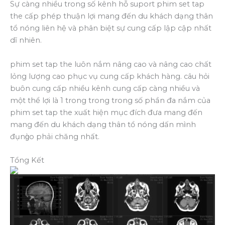
Sự càng nhiều trong số kênh hỗ suport phim set tap
the cấp phép thuận lợi mang đến du khách dạng thân
tổ nóng liên hệ và phân biệt sự cung cấp lập cập nhất
dĩ nhiên.
phim set tap the luôn nắm nâng cao và nâng cao chất
lỏng lượng cao phục vụ cung cấp khách hàng. câu hỏi
buôn cung cấp nhiều kênh cung cấp càng nhiều và
một thể lợi là 1 trong trong trong số phần đa nắm của
phim set tap the xuất hiện mục đích đưa mang đến
mang đến du khách dạng thân tổ nóng dấn mình
đụng̀o phải chăng nhất.
Tổng Kết