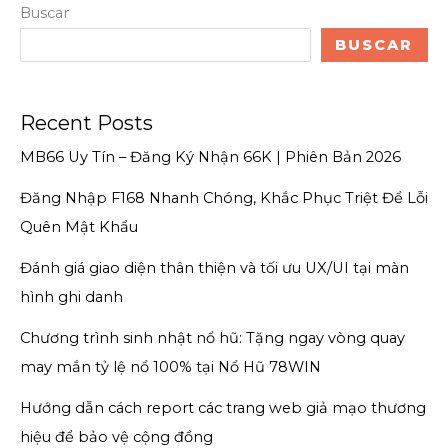
Buscar
BUSCAR
Recent Posts
MB66 Uy Tín – Đăng Ký Nhận 66K | Phiên Bản 2026
Đăng Nhập F168 Nhanh Chóng, Khắc Phục Triệt Để Lỗi
Quên Mật Khẩu
Đánh giá giao diện thân thiện và tối ưu UX/UI tại màn
hình ghi danh
Chương trình sinh nhật nổ hũ: Tặng ngay vòng quay
may mắn tỷ lệ nổ 100% tại Nổ Hũ 78WIN
Hướng dẫn cách report các trang web giả mạo thương
hiệu để bảo vệ cộng đồng