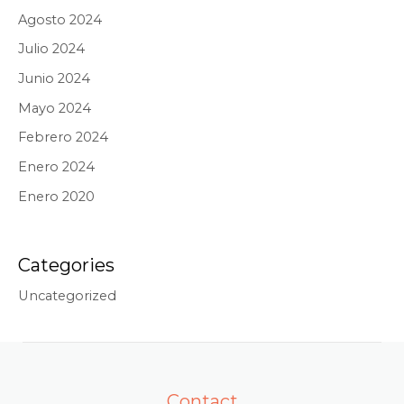
Agosto 2024
Julio 2024
Junio 2024
Mayo 2024
Febrero 2024
Enero 2024
Enero 2020
Categories
Uncategorized
Contact