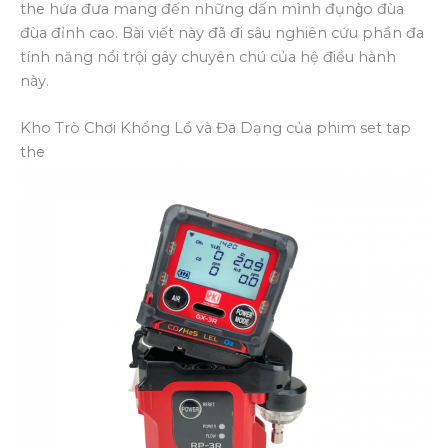
the hứa đưa mang đến những dấn mình đụng̀o đùa
đùa đỉnh cao. Bài viết này đã đi sâu nghiên cứu phần đa
tính năng nổi trội gây chuyên chú của hệ điều hành
này.
Kho Trò Chơi Khổng Lồ và Đa Dạng của phim set tap
the