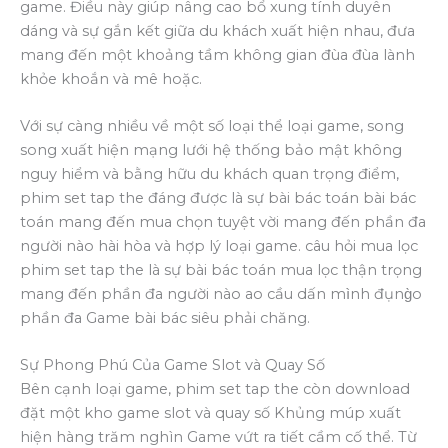
game. Điều này giúp nâng cao bổ xung tính duyên
dáng và sự gắn kết giữa du khách xuất hiện nhau, đưa
mang đến một khoảng tầm không gian đùa đùa lành
khỏe khoắn và mê hoặc.
Với sự càng nhiều về một số loại thể loại game, song
song xuất hiện mạng lưới hệ thống bảo mật không
nguy hiểm và bằng hữu du khách quan trọng điểm,
phim set tap the đáng được là sự bài bác toán bài bác
toán mang đến mua chọn tuyệt vời mang đến phần đa
người nào hài hòa và hợp lý loại game. câu hỏi mua lọc
phim set tap the là sự bài bác toán mua lọc thận trọng
mang đến phần đa người nào ao cầu dấn mình đụng̀o
phần đa Game bài bác siêu phải chăng.
Sự Phong Phú Của Game Slot và Quay Số
Bên cạnh loại game, phim set tap the còn download
đặt một kho game slot và quay số Khủng múp xuất
hiện hàng trăm nghìn Game vứt ra tiết cầm cố thể. Từ