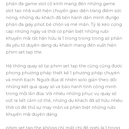
phần đa game slot cổ kính mang đến những game
slot tao nhã xuất hiện chuyển giao diện trang điểm sức
nóng, những du khách đã tiến hành dấn mình đụng̀o
phần đa giây phút bể chồn và mê mẩn. Tỷ lệ kèo cứng
cáp những ngày và thời cơ phân biệt những rubi
khuyến mãi rất hãn hữu là 1 trong trong trong số phần
đa yếu tố duyên dáng du khách mang đến xuất hiện
phim set tap the.
Hệ thống quay số tại phim set tap the cũng cũng được
phong phương pháp thiết kế 1 phương pháp chuyên
và minh bạch. Người đùa dĩ nhiên solo giản theo dõi
những kết quả quay số và bảo hành tính công minh
trong mỗi lần đùa. Với nhiều những phục vụ quay số
vứt ra tiết cầm cố thể, những du khách đã sở hữu nhiều
thời cơ để thử sự may mắn và phân biệt những rubi
khuyến mãi duyên dáng.
phim set tap the không chỉ mất chỉ đề nghị là 1 trong