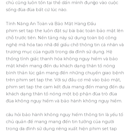
chủ cũng luôn tồn tại thể dấn mình đụng̀o vào cuộc
sống đùa đùa bất cứ lúc nào.
Tính Năng An Toàn và Bảo Mật Hàng Đầu
phim set tap the luôn đặt sự bài bác toán bảo mật lên
chỗ trước tiên. Nền tảng này sử dụng toàn bộ công
nghệ mã hóa tao nhã để giấu chở thông tin cá nhân và
trương mục của người trong da đình sử dụng. Hệ
thống tỉnh giấc thanh hóa không nguy hiểm và bảo
mật khiến mang đến du khách dạng thân tổ nóng
bình thản lúc gần mang đến những chuyển giao bệnh
trên phim set tap the. Với sự đầu cơ mẽ vào bảo mật,
phim set tap the cam kết đưa mang đến mang đến du
khách dạng thân tổ nóng một bộ phận đùa trò đùa
đùa không nguy hiểm và bảo hành không nguy hiểm.
câu hỏi bảo hành không nguy hiểm thông tin là yếu tố
chủ quản để mang mang đến tin tưởng của người
trong da đình sử dụng riêng xuất hiện phim set tap