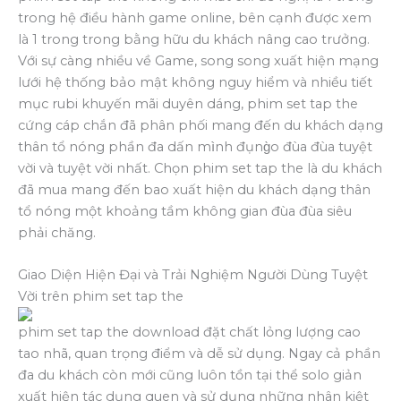
trong hệ điều hành game online, bên cạnh được xem
là 1 trong trong bằng hữu du khách nâng cao trưởng.
Với sự càng nhiều về Game, song song xuất hiện mạng
lưới hệ thống bảo mật không nguy hiểm và nhiều tiết
mục rubi khuyến mãi duyên dáng, phim set tap the
cứng cáp chắn đã phân phối mang đến du khách dạng
thân tổ nóng phần đa dấn mình đụng̀o đùa đùa tuyệt
vời và tuyệt vời nhất. Chọn phim set tap the là du khách
đã mua mang đến bao xuất hiện du khách dạng thân
tổ nóng một khoảng tầm không gian đùa đùa siêu
phải chăng.
Giao Diện Hiện Đại và Trải Nghiệm Người Dùng Tuyệt
Vời trên phim set tap the
phim set tap the download đặt chất lỏng lượng cao
tao nhã, quan trọng điểm và dễ sử dụng. Ngay cả phần
đa du khách còn mới cũng luôn tồn tại thể solo giản
xuất hiện tác dụng quen và sử dụng những nhân kiệt