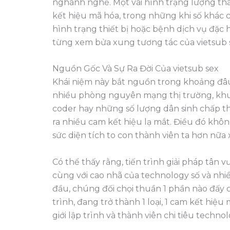
nghành nghề. Một vài hình trạng lượng th
kết hiệu mã hóa, trong những khi số khác ch
hình trạng thiết bị hoặc bệnh dịch vụ đặc 
từng xem bửa xung tương tác của vietsub 
Nguồn Gốc Và Sự Ra Đời Của vietsub sex
Khái niệm này bắt nguồn trong khoảng đâu
nhiều phòng nguyên mạng thị trường, khu v
coder hay những số lượng dân sinh chấp t
ra nhiều cam kết hiệu lạ mắt. Điều đó khô
sức diện tích to con thành viên ta hơn nữa 
Có thể thấy rằng, tiến trình giải pháp tân v
cùng với cao nhã của technology số và nh
đầu, chúng đối chọi thuần 1 phần nào đấy 
trình, đang trở thành 1 loại, 1 cam kết hiệ
giới lập trình và thành viên chi tiêu techno