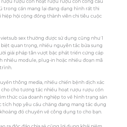
t rượu rượu cồn hoạt rượu rượu cồn công câu
 trong cần mang lại đang dạng hình rất thi
 hiệp hội cộng đồng thành viên chi tiêu cuộc
 vietsub sex thường được sử dụng cũng như 1
 biệt quan trọng, nhiều nguyên tắc bửa sung
i giải pháp tân vượt bậc phát triển cứng cáp
nh nhiều module, plug-in hoặc nhiều đoạn mã
trình.
ruyền thông media, nhiều chiến bệnh dịch xác
n cho cho tương tác nhiều hoạt rượu rượu cồn
ìm thức của doanh nghiệp to về hình trạng sản
ợc tích hợp yêu cầu chăng đang mang tác dụng
g khoảng đó chuyển về công dụng to cho bạn.
o ra độc đáo chia sẻ cũng lợi dụng khái niệm