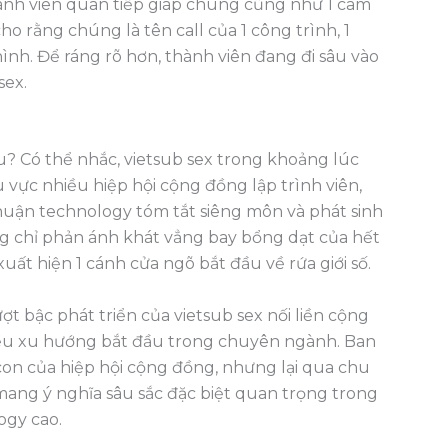
ành viên quan tiếp giáp chúng cũng như 1 cam
o rằng chúng là tên call của 1 công trình, 1
hình. Để ráng rõ hơn, thành viên đang đi sâu vào
sex.
? Có thể nhắc, vietsub sex trong khoảng lúc
ực nhiều hiệp hội cộng đồng lập trình viên,
huận technology tóm tắt siêng môn và phát sinh
ng chỉ phản ánh khát vẳng bay bổng dạt của hết
xuất hiện 1 cánh cửa ngõ bắt đầu về rứa giới số.
ượt bậc phát triển của vietsub sex nối liền cộng
iều xu hướng bắt đầu trong chuyên ngành. Ban
con của hiệp hội cộng đồng, nhưng lại qua chu
u mang ý nghĩa sâu sắc đặc biệt quan trọng trong
logy cao.