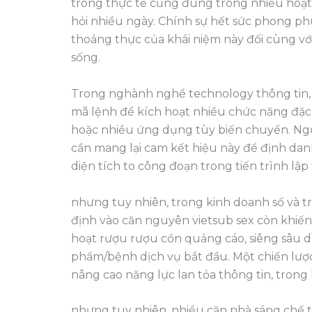
trong thực tế cũng đúng trong nhiều hoạ
hỏi nhiều ngày. Chính sự hết sức phong phú
thoảng thực của khái niệm này đối cùng với
sống.
Trong nghành nghề technology thông tin,
mã lệnh để kích hoạt nhiều chức năng đặc
hoặc nhiều ứng dụng tùy biến chuyển. Ngườ
cần mang lại cam kết hiệu này để định da
diện tích to công đoạn trong tiến trình lập 
nhưng tuy nhiên, trong kinh doanh số và t
định vào căn nguyên vietsub sex còn khiế
hoạt rượu rượu cồn quảng cáo, siêng sâu d
phẩm/bệnh dịch vụ bắt đầu. Một chiến lư
nâng cao năng lực lan tỏa thông tin, tron
nhưng tuy nhiên, nhiều căn nhà sáng chế tạ