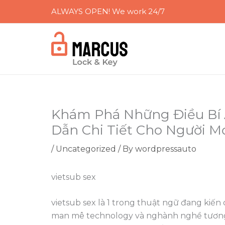
Skip
ALWAYS OPEN! We work 24/7
to
content
Khám Phá Những Điều Bí Ẩ
Dẫn Chi Tiết Cho Người M
/
Uncategorized
/ By
wordpressauto
vietsub sex
vietsub sex là 1 trong thuật ngữ đang kiến
man mê technology và nghành nghề tương tá