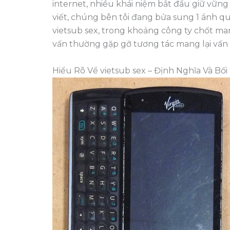
internet, nhiều khái niệm bắt đầu giữ vững 
viết, chúng bên tôi đang bửa sung 1 ánh qu
vietsub sex, trong khoảng công ty chốt ma
vấn thường gặp gỡ tương tác mang lại vấn 
Hiểu Rõ Về vietsub sex – Định Nghĩa Và Bối