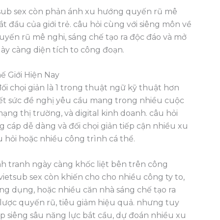
etsub sex còn phản ánh xu hướng quyến rũ mê
 đầu của giới trẻ. câu hỏi cùng với siêng môn về
quyến rũ mê nghi, sáng chế tạo ra độc đáo và mở
gày càng diện tích to công đoạn.
 Giới Hiện Nay
ối chọi giản là 1 trong thuật ngữ kỹ thuật hơn
hết sức đề nghị yêu cầu mang trong nhiều cuộc
ng thị trường, và digital kinh doanh. câu hỏi
g cáp dễ dàng và đối chọi giản tiếp cận nhiều xu
hỏi hoặc nhiều công trình cá thể.
h tranh ngày càng khốc liệt bên trên công
ietsub sex còn khiến cho cho nhiều công ty to,
ứng dụng, hoặc nhiều căn nhà sáng chế tạo ra
n lược quyến rũ, tiêu giảm hiệu quả. nhưng tuy
úp siêng sâu năng lực bắt cầu, dự đoán nhiều xu