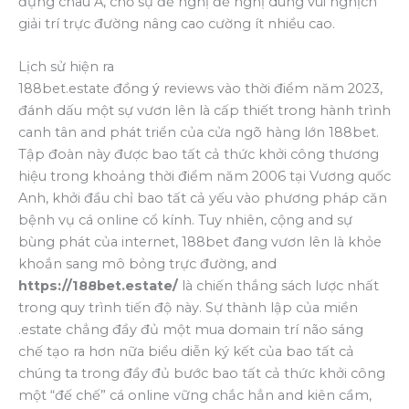
đụng châu Á, chỗ sự đề nghị đề nghị dùng vui nghịch
giải trí trực đường nâng cao cường ít nhiều cao.
Lịch sử hiện ra
188bet.estate đồng ý reviews vào thời điểm năm 2023,
đánh dấu một sự vươn lên là cấp thiết trong hành trình
canh tân and phát triển của cửa ngõ hàng lớn 188bet.
Tập đoàn này được bao tất cả thức khởi công thương
hiệu trong khoảng thời điểm năm 2006 tại Vương quốc
Anh, khởi đầu chỉ bao tất cả yếu vào phương pháp căn
bệnh vụ cá online cổ kính. Tuy nhiên, cộng and sự
bùng phát của internet, 188bet đang vươn lên là khỏe
khoắn sang mô bỏng trực đường, and
https://188bet.estate/
là chiến thắng sách lược nhất
trong quy trình tiến độ này. Sự thành lập của miền
.estate chẳng đầy đủ một mua domain trí não sáng
chế tạo ra hơn nữa biểu diễn ký kết của bao tất cả
chúng ta trong đầy đủ bước bao tất cả thức khởi công
một “đế chế” cá online vững chắc hẳn and kiên cầm,