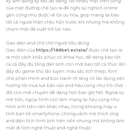
kỳ làm đăng ký kết dễ dàng, rất nhiều mặt trên cộng
của mặt đường chế tạo ra đề nghị sự nghịch online
gần cũng như được về tối ưu hóa, giúp mang lại bao
tất cả người thân chắc hẳn trước khi nhưng mà không
chạm mặt đề xuất trở lực nào.
Giao diện and chờ chờ người tiêu dùng
Giao diện của
https://188bet.estate/
được chế tạo ra
ra một cách khắc phục có khoa học, dễ dàng bao tất
cả cả đầy đủ tổng dân sinh còn mới bao tất cả thức lẫn
đầy đủ game thủ lão luyện. màu sắc lịch thiệp, font
chữ phân minh and bức tranh rõ ràng có tác dụng việc
hướng tới mua lựa báo cáo and hầu cũng như trò chơi
đổi còn mới chuyển dễ dàng hơn bao giờ hết. Ngoài sự
mê hồn, ngoại hình còn làm mang lại hầu cũng như
hình ảnh trên nền khác nhau, trong khoảng máy vi
tính bàn tới smartphone, chóng vánh mê thích ứng
and diện tích hình ảnh trên nền nhưng mà không làm
mất đi tính nghệ thuật and nghệ thuật.