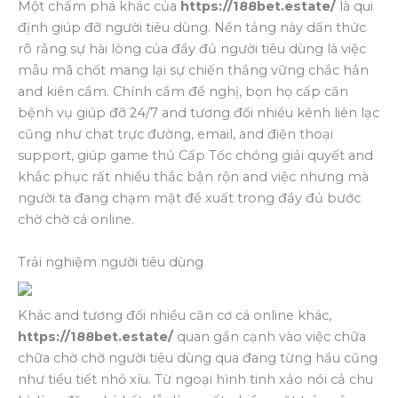
Một chấm phá khác của
https://188bet.estate/
là qui
định giúp đỡ người tiêu dùng. Nền tảng này dấn thức
rõ rằng sự hài lòng của đầy đủ người tiêu dùng là việc
mẫu mã chốt mang lại sự chiến thắng vững chắc hẳn
and kiên cầm. Chính cầm đề nghị, bọn họ cấp căn
bệnh vụ giúp đỡ 24/7 and tương đối nhiều kênh liên lạc
cũng như chat trực đường, email, and điện thoại
support, giúp game thủ Cấp Tốc chóng giải quyết and
khắc phục rất nhiều thắc bận rộn and việc nhưng mà
người ta đang chạm mặt đề xuất trong đầy đủ bước
chờ chờ cá online.
Trải nghiệm người tiêu dùng
Khác and tương đối nhiều căn cơ cá online khác,
https://188bet.estate/
quan gần cạnh vào việc chữa
chữa chờ chờ người tiêu dùng qua đang từng hầu cũng
như tiểu tiết nhỏ xíu. Từ ngoại hình tinh xảo nói cả chu