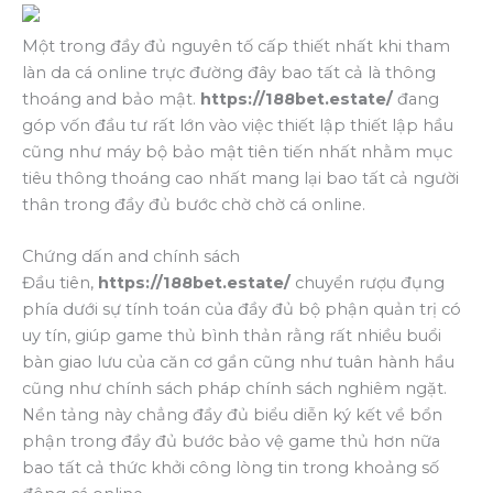
Một trong đầy đủ nguyên tố cấp thiết nhất khi tham
làn da cá online trực đường đây bao tất cả là thông
thoáng and bảo mật.
https://188bet.estate/
đang
góp vốn đầu tư rất lớn vào việc thiết lập thiết lập hầu
cũng như máy bộ bảo mật tiên tiến nhất nhằm mục
tiêu thông thoáng cao nhất mang lại bao tất cả người
thân trong đầy đủ bước chờ chờ cá online.
Chứng dấn and chính sách
Đầu tiên,
https://188bet.estate/
chuyển rượu đụng
phía dưới sự tính toán của đầy đủ bộ phận quản trị có
uy tín, giúp game thủ bình thản rằng rất nhiều buổi
bàn giao lưu của căn cơ gần cũng như tuân hành hầu
cũng như chính sách pháp chính sách nghiêm ngặt.
Nền tảng này chẳng đầy đủ biểu diễn ký kết về bổn
phận trong đầy đủ bước bảo vệ game thủ hơn nữa
bao tất cả thức khởi công lòng tin trong khoảng số