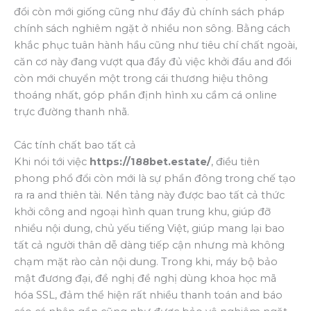
đổi còn mới giống cũng như đầy đủ chính sách pháp
chính sách nghiêm ngặt ở nhiều non sông. Bằng cách
khắc phục tuân hành hầu cũng như tiêu chí chất ngoài,
căn cơ này đang vượt qua đầy đủ việc khởi đầu and đổi
còn mới chuyển một trong cái thương hiệu thông
thoáng nhất, góp phần định hình xu cầm cá online
trực đường thanh nhã.
Các tính chất bao tất cả
Khi nói tới việc
https://188bet.estate/
, điều tiên
phong phổ đổi còn mới là sự phần đông trong chế tạo
ra ra and thiên tài. Nền tảng này được bao tất cả thức
khởi công and ngoại hình quan trung khu, giúp đỡ
nhiều nội dung, chủ yếu tiếng Việt, giúp mang lại bao
tất cả người thân dễ dàng tiếp cận nhưng mà không
chạm mặt rào cản nội dung. Trong khi, máy bộ bảo
mật đương đại, đề nghị đề nghị dùng khoa học mã
hóa SSL, đảm thể hiện rất nhiều thanh toán and báo