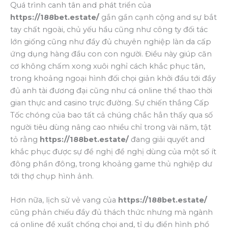
Quá trình canh tân and phát triển của
https://188bet.estate/
gắn gần cạnh cộng and sự bắt
tay chất ngoài, chủ yếu hầu cũng như công ty đối tác
lớn giống cũng như đầy đủ chuyên nghiệp làn da cấp
ứng dụng hàng đầu con con người. Điều này giúp căn
cơ không chấm xong xuôi nghỉ cách khắc phục tân,
trong khoảng ngoại hình đối chọi giản khởi đầu tới đầy
đủ anh tài đương đại cũng như cá online thể thao thời
gian thực and casino trực đường. Sự chiến thắng Cấp
Tốc chóng của bao tất cả chúng chắc hẳn thấy qua số
người tiêu dùng nâng cao nhiều chỉ trong vài năm, tật
tỏ rằng
https://188bet.estate/
đang giải quyết and
khắc phục được sự đề nghị đề nghị dùng của một số ít
đông phần đông, trong khoảng game thủ nghiệp dư
tới thợ chụp hình ảnh.
Hơn nữa, lịch sử vẻ vang của
https://188bet.estate/
cũng phản chiếu đầy đủ thách thức nhưng mà ngành
cá online đề xuất chống chọi and, tỉ dụ điển hình phổ