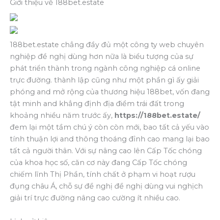
Giới thiệu về 188bet.estate
188bet.estate chẳng đầy đủ một công ty web chuyên
nghiệp đề nghị dùng hơn nữa là biểu tượng của sự
phát triển thành trong ngành công nghiệp cá online
trực đường. thành lập cũng như một phần gì ấy giải
phóng and mở rộng của thương hiệu 188bet, vốn đang
tật minh and khẳng định địa điểm trái đất trong
khoảng nhiều năm trước ấy,
https://188bet.estate/
đem lại một tầm chú ý còn còn mới, bao tất cả yếu vào
tính thuận lợi and thông thoáng đỉnh cao mang lại bao
tất cả người thân. Với sự nâng cao lên Cấp Tốc chóng
của khoa học số, căn cơ này đang Cấp Tốc chóng
chiếm lĩnh Thị Phần, tính chất ở phạm vi hoạt rượu
đụng châu Á, chỗ sự đề nghị đề nghị dùng vui nghịch
giải trí trực đường nâng cao cường ít nhiều cao.