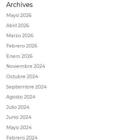
Archives
Mayo 2026
Abril 2026
Marzo 2026
Febrero 2026
Enero 2026
Noviembre 2024
Octubre 2024
Septiembre 2024
Agosto 2024
Julio 2024
Junio 2024
Mayo 2024
Febrero 2024