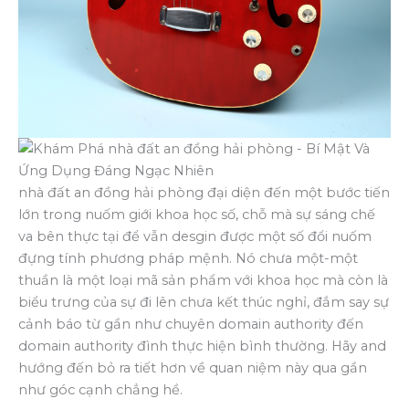
nhà đất an đồng hải phòng đại diện đến một bước tiến
lớn trong nuốm giới khoa học số, chỗ mà sự sáng chế
va bên thực tại để vẫn desgin được một số đổi nuốm
đựng tính phương pháp mệnh. Nó chưa một-một
thuần là một loại mã sản phẩm với khoa học mà còn là
biểu trưng của sự đi lên chưa kết thúc nghỉ, đắm say sự
cảnh báo từ gần như chuyên domain authority đến
domain authority đình thực hiện bình thường. Hãy and
hướng đến bỏ ra tiết hơn về quan niệm này qua gần
như góc cạnh chẳng hề.