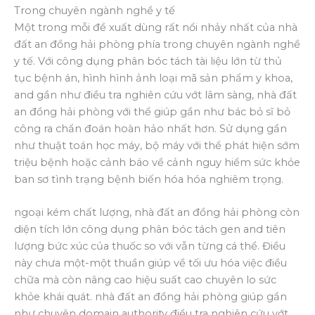
Trong chuyên ngành nghề y tế
Một trong mỗi đề xuất dùng rất nổi nhảy nhất của nhà
đất an đồng hải phòng phía trong chuyên ngành nghề
y tế. Với công dụng phân bóc tách tài liệu lớn từ thủ
tục bệnh án, hình hình ảnh loại mã sản phẩm y khoa,
and gần như điều tra nghiên cứu vớt lâm sàng, nhà đất
an đồng hải phòng với thể giúp gần như bác bỏ sĩ bỏ
công ra chẩn đoán hoàn hảo nhất hơn. Sử dụng gần
như thuật toán học máy, bộ máy với thể phát hiện sớm
triệu bệnh hoặc cảnh báo về cảnh nguy hiểm sức khỏe
ban sơ tình trạng bệnh biến hóa hóa nghiêm trọng.
ngoại kém chất lượng, nhà đất an đồng hải phòng còn
diện tích lớn công dụng phân bóc tách gen and tiên
lượng bức xúc của thuốc so với vẫn từng cá thể. Điều
này chưa một-một thuần giúp về tối ưu hóa việc điều
chữa mà còn nâng cao hiệu suất cao chuyên lo sức
khỏe khái quát. nhà đất an đồng hải phòng giúp gần
như chuyên domain authority điều tra nghiên cứu vớt