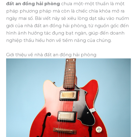
đất an đồng hải phòng
chưa một-một thuần là một
pháp phương pháp mà còn là chiếc chìa khóa mở ra
ngày mai số. Bài viết này sẽ xiêu lòng dạt sâu vào nuốm
giới của nhà đất an đồng hải phòng, từ nguồn gốc đến
hình ảnh hưởng tác đụng bạt ngàn, giúp đến doanh
nghiệp thấu hiểu hơn về tiềm năng của chúng.
Giới thiệu về nhà đất an đồng hải phòng