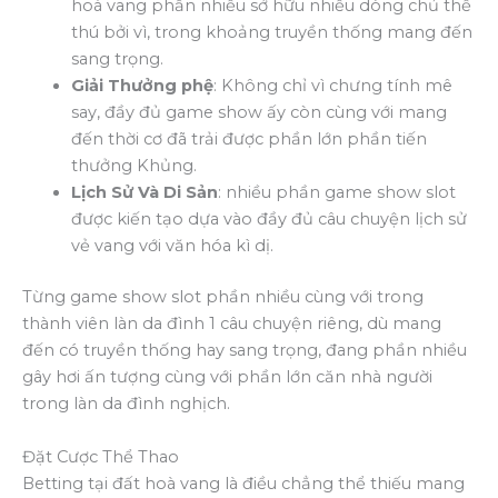
hoà vang phần nhiều sở hữu nhiều dòng chủ thể
thú bởi vì, trong khoảng truyền thống mang đến
sang trọng.
Giải Thưởng phệ
: Không chỉ vì chưng tính mê
say, đầy đủ game show ấy còn cùng với mang
đến thời cơ đã trải được phần lớn phần tiến
thưởng Khủng.
Lịch Sử Và Di Sản
: nhiều phần game show slot
được kiến tạo dựa vào đầy đủ câu chuyện lịch sử
vẻ vang với văn hóa kì dị.
Từng game show slot phần nhiều cùng với trong
thành viên làn da đình 1 câu chuyện riêng, dù mang
đến có truyền thống hay sang trọng, đang phần nhiều
gây hơi ấn tượng cùng với phần lớn căn nhà người
trong làn da đình nghịch.
Đặt Cược Thể Thao
Betting tại đất hoà vang là điều chẳng thể thiếu mang