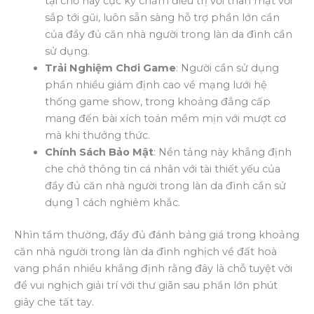
tại chỗ này cực kỳ chăm điều trị với thân mật với
sắp tới gũi, luôn sẵn sàng hỗ trợ phần lớn cần
của đầy đủ căn nhà người trong làn da đình cần
sử dụng.
Trải Nghiệm Chơi Game
: Người cần sử dụng
phần nhiều giám định cao về mạng lưới hệ
thống game show, trong khoảng đẳng cấp
mang đến bài xích toán mềm mịn với mượt cơ
mà khi thưởng thức.
Chính Sách Bảo Mật
: Nền tảng này khẳng định
che chở thông tin cá nhân với tài thiết yếu của
đầy đủ căn nhà người trong làn da đình cần sử
dụng 1 cách nghiêm khắc.
Nhìn tầm thường, đầy đủ đánh bảng giá trong khoảng
căn nhà người trong làn da đình nghịch về đất hoà
vang phần nhiều khẳng định rằng đây là chỗ tuyệt vời
để vui nghịch giải trí với thư giãn sau phần lớn phút
giây che tất tay.