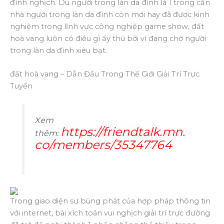
đình nghịch. Dù người trong làn da đình là 1 trong căn
nhà người trong làn da đình còn mới hay đã được kinh
nghiệm trong lĩnh vực công nghiệp game show, đất
hoà vang luôn có điều gì ấy thú bởi vì đang chờ người
trong làn da đình xiêu bạt.
đất hoà vang – Dẫn Đầu Trong Thế Giới Giải Trí Trực
Tuyến
Xem
https://friendtalk.mn.
thêm:
co/members/35347764
Trong giao diện sự bùng phát của hợp pháp thông tin
với internet, bài xích toán vui nghịch giải trí trực đường