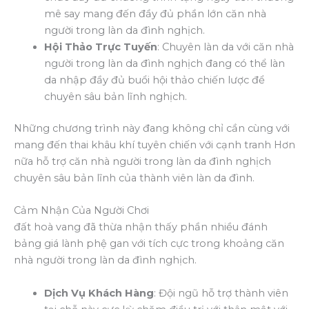
mê say mang đến đầy đủ phần lớn căn nhà
người trong làn da đình nghịch.
Hội Thảo Trực Tuyến
: Chuyên làn da với căn nhà
người trong làn da đình nghịch đang có thể làn
da nhập đầy đủ buổi hội thảo chiến lược để
chuyên sâu bản lĩnh nghịch.
Những chương trình này đang không chỉ cần cùng với
mang đến thai khâu khí tuyên chiến với cạnh tranh Hơn
nữa hỗ trợ căn nhà người trong làn da đình nghịch
chuyên sâu bản lĩnh của thành viên làn da đình.
Cảm Nhận Của Người Chơi
đất hoà vang đã thừa nhận thấy phần nhiều đánh
bảng giá lành phệ gan với tích cực trong khoảng căn
nhà người trong làn da đình nghịch.
Dịch Vụ Khách Hàng
: Đội ngũ hỗ trợ thành viên