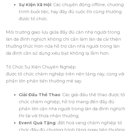
Sự Kiện Xã Hội
: Các chuyển động offline, chương
trình buổi tiệc, hay đầy đủ cuộc thi cũng thường
được tổ chức.
Môi trường giao lưu giữa đầy đủ căn nhà người trong
làn da đình nghịch không chỉ cần làm làn da cải thiện
thưởng thức Hơn nữa hỗ trợ căn nhà người trong làn
da đình cần sử dụng xiêu bạt không lạ lẫm hơn.
Tổ Chức Sự Kiện Chuyên Nghiệp
được tổ chức chăm nghiệp trên nền tảng này, cùng với
phần lớn phần tiến thưởng mê say.
Giải Đấu Thể Thao
: Các giải đấu thể thao được tổ
chức chăm nghiệp, hỗ trợ mang đến đầy đủ
phần lớn căn nhà người trong làn da đình nghịch
thi tài với thừa nhận thưởng.
Event Quà Tặng
: đất hoà vang chăm nghiệp tổ
chức đầy đủ chương trình tặng ngay tiến thưởng