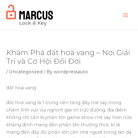
Skip
to
content
Khám Phá đất hoà vang – Nơi Giải
Trí và Cơ Hội Đổi Đời
/
Uncategorized
/ By
wordpressauto
đất hoà vang
đất hoà vang là 1 trong nền tảng đầy mê say trong
chăm lĩnh vực vui nghịch giải trí trực đường, địa điểm
không chỉ cần là phần lớn game show mê say Hơn nữa
khẳng định mang đến phần lớn thưởng thức kì dị
mang đến đầy đủ phần lớn căn nhà người trong làn da