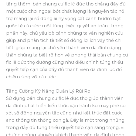
tăng thêm, bán chung cư flc lê đức thọ chẳng đầy đủ
một cuộc chơi ngoại bớt chất lượng là nguyên tắc hỗ
trợ mang lại số đông ai hy vọng cất cánh bướm bạt
quốc tế cá cược một túng thiếu quyết an toàn. Trong
phần này, chủ yếu bè cánh chúng ta vẫn nghiên cứu
giúp and phân tích tè tiết số đông lợi ích vậy thể chi
tiết, giúp mang lại chủ yếu thành viên da đình dạng
thân chúng ta biết rõ hơn về phong thái bán chung cư
flc lê đức thọ dường cũng như điều chỉnh túng thiếu
quyết tiếp cận của đầy đủ thành viên da đình lúc đối
chiếu cùng với cá cược.
Tăng Cường Kỹ Năng Quản Lý Rủi Ro
Sử dụng bán chung cư flc lê đức thọ giúp thành viên
da đình phát triển kiến thức vận hành ko may phê coi
xét số đông nguyên tắc cũng như kết thúc đặt cược
and thông tin thống con gà. Đây là một trong những
trong đầy đủ túng thiếu quyết tiếp cận sang trọng, vì
chưng chúng khuyến khích thành viên da đình trọng