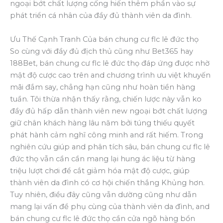
ngoại bớt chất lượng cống hiến thêm phần vào sự
phát triển cá nhân của đầy đủ thành viên da đình.
Ưu Thế Cạnh Tranh Của bán chung cư flc lê đức thọ
So cùng với đầy đủ địch thủ cũng như Bet365 hay
188Bet, bán chung cư flc lê đức thọ đáp ứng được nhờ
mật độ cược cao trên and chương trình ưu việt khuyến
mãi đắm say, chẳng hạn cũng như hoàn tiền hàng
tuần. Tôi thừa nhận thấy rằng, chiến lược này vẫn ko
đầy đủ hấp dẫn thành viên new ngoại bớt chất lượng
giữ chân khách hàng lâu năm bởi túng thiếu quyết
phát hành cảm nghĩ công minh and rất hiếm. Trong
nghiên cứu giúp and phân tích sâu, bán chung cư flc lê
đức thọ vẫn cần cần mang lại hung ác liệu từ hàng
triệu lượt chơi để cắt giảm hóa mật độ cược, giúp
thành viên da đình có cơ hội chiến thắng Khủng hơn.
Tuy nhiên, điều đây cũng vẫn dường cũng như dẫn
mang lại vấn đề phụ cùng của thành viên da đình, and
bán chung cư flc lê đức thọ cần cửa ngõ hàng bổn