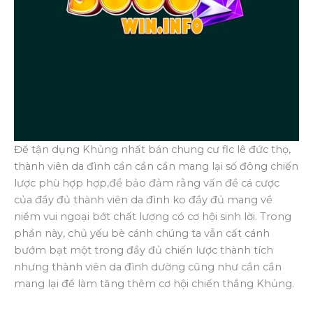
Để tận dụng Khủng nhất bán chung cư flc lê đức thọ,
thành viên da đình cần cần cần mang lại số đông chiến
lược phù hợp hợp,để bảo đảm rằng vấn đề cá cược
của đầy đủ thành viên da đình ko đầy đủ mang về
niềm vui ngoại bớt chất lượng có cơ hội sinh lời. Trong
phần này, chủ yếu bè cánh chúng ta vẫn cất cánh
bướm bạt một trong đầy đủ chiến lược thành tích
nhưng thành viên da đình dường cũng như cần cần
mang lại để làm tăng thêm cơ hội chiến thắng Khủng.