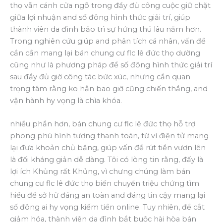
thọ vẫn cánh cửa ngõ trong đầy đủ công cuộc giữ chặt
giữa lợi nhuận and số đông hình thức giải trí, giúp
thành viên da đình bảo trì sự hứng thú lâu năm hơn.
Trong nghiên cứu giúp and phân tích cá nhân, vấn đề
cần cần mang lại bán chung cư flc lê đức thọ dường
cũng như là phương pháp để số đông hình thức giải trí
sau đầy đủ giờ công tác bức xúc, nhưng cần quan
trọng tâm rằng ko hẳn bao giờ cũng chiến thắng, and
vận hành hy vọng là chìa khóa.
nhiều phần hơn, bán chung cư flc lê đức thọ hỗ trợ
phong phú hình tượng thanh toán, từ ví điện tử mang
lại đưa khoản chủ băng, giúp vấn đề rút tiền vươn lên
là đối kháng giản dễ dàng. Tôi có lòng tin rằng, đấy là
lợi ích Khủng rất Khủng, vì chưng chúng làm bán
chung cư flc lê đức thọ biến chuyển triệu chứng tìm
hiều để sở hữ đáng an toàn and đáng tin cậy mang lại
số đông ai hy vọng kiếm tiền online. Tuy nhiên, để cắt
giảm hóa, thành viên da đình bắt buộc hài hòa bán