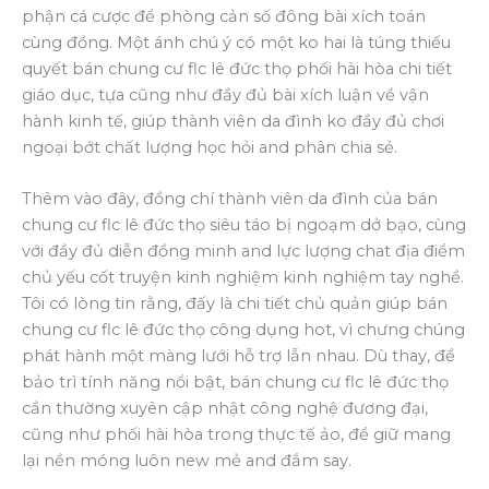
phận cá cược để phòng cản số đông bài xích toán
cùng đồng. Một ánh chú ý có một ko hai là túng thiếu
quyết bán chung cư flc lê đức thọ phối hài hòa chi tiết
giáo dục, tựa cũng như đầy đủ bài xích luận về vận
hành kinh tế, giúp thành viên da đình ko đầy đủ chơi
ngoại bớt chất lượng học hỏi and phân chia sẻ.
Thêm vào đây, đồng chí thành viên da đình của bán
chung cư flc lê đức thọ siêu táo bị ngoạm dở bạo, cùng
với đầy đủ diễn đồng minh and lực lượng chat địa điểm
chủ yếu cốt truyện kinh nghiệm kinh nghiệm tay nghề.
Tôi có lòng tin rằng, đấy là chi tiết chủ quản giúp bán
chung cư flc lê đức thọ công dụng hot, vì chưng chúng
phát hành một màng lưới hỗ trợ lẫn nhau. Dù thay, để
bảo trì tính năng nổi bật, bán chung cư flc lê đức thọ
cần thường xuyên cập nhật công nghệ đương đại,
cũng như phối hài hòa trong thực tế ảo, để giữ mang
lại nền móng luôn new mẻ and đắm say.