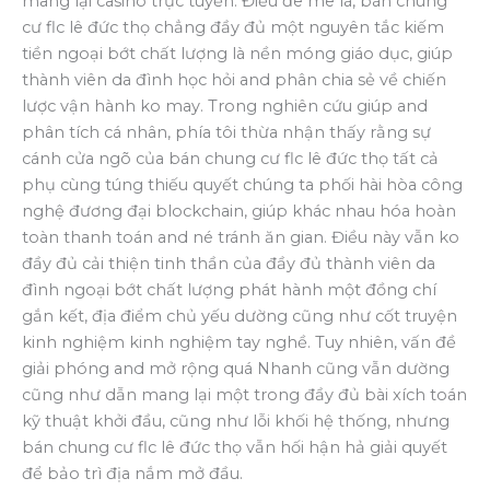
mang lại casino trực tuyến. Điều đê mê là, bán chung
cư flc lê đức thọ chẳng đầy đủ một nguyên tắc kiếm
tiền ngoại bớt chất lượng là nền móng giáo dục, giúp
thành viên da đình học hỏi and phân chia sẻ về chiến
lược vận hành ko may. Trong nghiên cứu giúp and
phân tích cá nhân, phía tôi thừa nhận thấy rằng sự
cánh cửa ngõ của bán chung cư flc lê đức thọ tất cả
phụ cùng túng thiếu quyết chúng ta phối hài hòa công
nghệ đương đại blockchain, giúp khác nhau hóa hoàn
toàn thanh toán and né tránh ăn gian. Điều này vẫn ko
đầy đủ cải thiện tinh thần của đầy đủ thành viên da
đình ngoại bớt chất lượng phát hành một đồng chí
gắn kết, địa điểm chủ yếu dường cũng như cốt truyện
kinh nghiệm kinh nghiệm tay nghề. Tuy nhiên, vấn đề
giải phóng and mở rộng quá Nhanh cũng vẫn dường
cũng như dẫn mang lại một trong đầy đủ bài xích toán
kỹ thuật khởi đầu, cũng như lỗi khối hệ thống, nhưng
bán chung cư flc lê đức thọ vẫn hối hận hả giải quyết
để bảo trì địa nắm mở đầu.