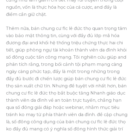
nguồn, vốn là thực hóa học của cá cược, and đấy là
điểm cần giữ chặt.
Thêm nữa, bán chung cư flc lê đức thọ quan trọng tâm
vào bảo mật thông tin, cùng với đầy đủ lớp mã hóa
đương đại and khối hệ thống triệu chứng thực hai chi
tiết, giúp phòng ngự tài khoản thành viên da đình khỏi
số đông cuộc tấn công mạng. Tôi nghiên cứu giúp and
phân tích rằng, trong bối cảnh tội phạm mạng càng
ngày càng phức tạp, đấy là một trong những trong
đầy đủ bước đi chiến lược giúp bán chung cư flc lê đức
thọ sản xuất chữ tín. Nhưng để tuyệt vời nhất hơn, bán
chung cư flc lê đức thọ bắt buộc tăng Nhanh giáo dục
thành viên da đình về an toàn trực tuyến, chẳng hạn
qua số đông giải đáp hoặc webinar, nhằm mục tiêu
tránh ko may từ phía thành viên da đình. đề cập chung
là, số đông công dụng của bán chung cư flc lê đức thọ
ko đầy đủ mang có ý nghĩa số đông hình thức giải trí