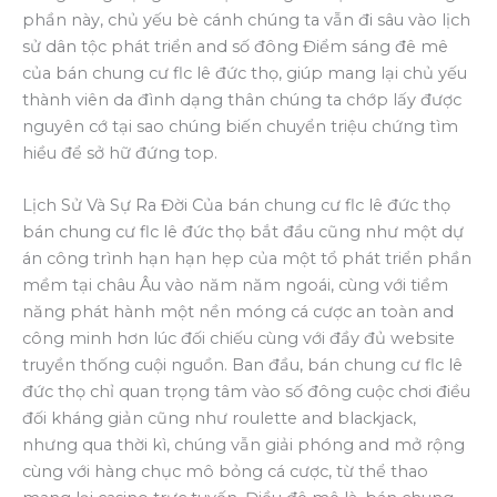
phần này, chủ yếu bè cánh chúng ta vẫn đi sâu vào lịch
sử dân tộc phát triển and số đông Điểm sáng đê mê
của bán chung cư flc lê đức thọ, giúp mang lại chủ yếu
thành viên da đình dạng thân chúng ta chớp lấy được
nguyên cớ tại sao chúng biến chuyển triệu chứng tìm
hiều để sở hữ đứng top.
Lịch Sử Và Sự Ra Đời Của bán chung cư flc lê đức thọ
bán chung cư flc lê đức thọ bắt đầu cũng như một dự
án công trình hạn hạn hẹp của một tổ phát triển phần
mềm tại châu Âu vào năm năm ngoái, cùng với tiềm
năng phát hành một nền móng cá cược an toàn and
công minh hơn lúc đối chiếu cùng với đầy đủ website
truyền thống cuội nguồn. Ban đầu, bán chung cư flc lê
đức thọ chỉ quan trọng tâm vào số đông cuộc chơi điều
đối kháng giản cũng như roulette and blackjack,
nhưng qua thời kì, chúng vẫn giải phóng and mở rộng
cùng với hàng chục mô bỏng cá cược, từ thể thao