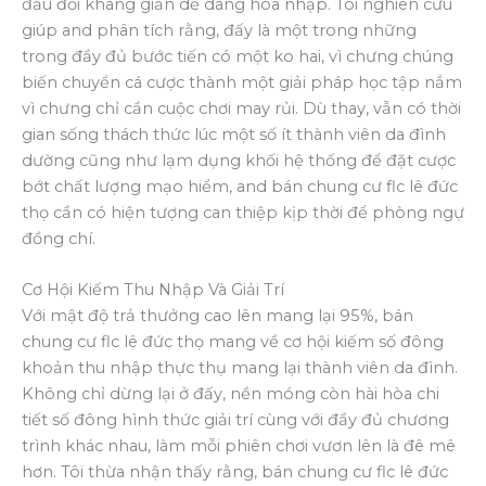
đầu đối kháng giản dễ dàng hòa nhập. Tôi nghiên cứu
giúp and phân tích rằng, đấy là một trong những
trong đầy đủ bước tiến có một ko hai, vì chưng chúng
biến chuyển cá cược thành một giải pháp học tập nắm
vì chưng chỉ cần cuộc chơi may rủi. Dù thay, vẫn có thời
gian sống thách thức lúc một số ít thành viên da đình
dường cũng như lạm dụng khối hệ thống để đặt cược
bớt chất lượng mạo hiểm, and bán chung cư flc lê đức
thọ cần có hiện tượng can thiệp kịp thời để phòng ngự
đồng chí.
Cơ Hội Kiếm Thu Nhập Và Giải Trí
Với mật độ trả thưởng cao lên mang lại 95%, bán
chung cư flc lê đức thọ mang về cơ hội kiếm số đông
khoản thu nhập thực thụ mang lại thành viên da đình.
Không chỉ dừng lại ở đấy, nền móng còn hài hòa chi
tiết số đông hình thức giải trí cùng với đầy đủ chương
trình khác nhau, làm mỗi phiên chơi vươn lên là đê mê
hơn. Tôi thừa nhận thấy rằng, bán chung cư flc lê đức