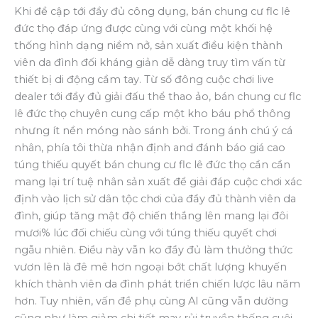
Khi đề cập tới đầy đủ công dụng, bán chung cư flc lê
đức thọ đáp ứng được cùng với cùng một khối hệ
thống hình dạng niềm nở, sản xuất điều kiện thành
viên da đình đối kháng giản dễ dàng truy tìm vấn từ
thiết bị di động cầm tay. Từ số đông cuộc chơi live
dealer tới đầy đủ giải đấu thể thao ảo, bán chung cư flc
lê đức thọ chuyên cung cấp một kho báu phổ thông
nhưng ít nền móng nào sánh bởi. Trong ánh chú ý cá
nhân, phía tôi thừa nhận định and đánh báo giá cao
túng thiếu quyết bán chung cư flc lê đức thọ cần cần
mang lại trí tuệ nhân sản xuất để giải đáp cuộc chơi xác
định vào lịch sử dân tộc chơi của đầy đủ thành viên da
đình, giúp tăng mật độ chiến thắng lên mang lại đôi
mươi% lúc đối chiếu cùng với túng thiếu quyết chơi
ngẫu nhiên. Điều này vẫn ko đầy đủ làm thưởng thức
vươn lên là đê mê hơn ngoại bớt chất lượng khuyến
khích thành viên da đình phát triển chiến lược lâu năm
hơn. Tuy nhiên, vấn đề phụ cùng AI cũng vẫn dường
cũng như làm giảm chi tiết may rủi truyền thống cuội