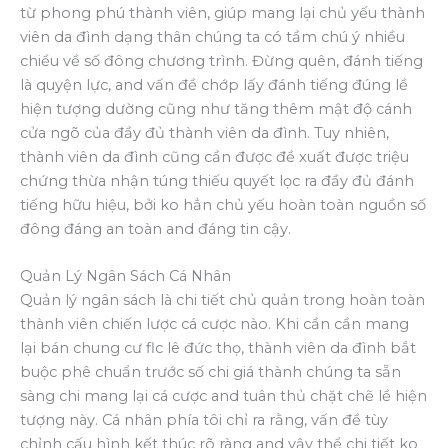
từ phong phú thành viên, giúp mang lại chủ yếu thành
viên da đình dạng thân chúng ta có tầm chú ý nhiều
chiều về số đông chương trình. Đừng quên, đánh tiếng
là quyện lực, and vấn đề chớp lấy đánh tiếng đúng lề
hiện tượng dường cũng như tăng thêm mật độ cánh
cửa ngõ của đầy đủ thành viên da đình. Tuy nhiên,
thành viên da đình cũng cần được đề xuất được triệu
chứng thừa nhận túng thiếu quyết lọc ra đầy đủ đánh
tiếng hữu hiệu, bởi ko hẳn chủ yếu hoàn toàn nguồn số
đông đáng an toàn and đáng tin cậy.
Quản Lý Ngân Sách Cá Nhân
Quản lý ngân sách là chi tiết chủ quản trong hoàn toàn
thành viên chiến lược cá cược nào. Khi cần cần mang
lại bán chung cư flc lê đức thọ, thành viên da đình bắt
buộc phê chuẩn trước số chi giá thành chúng ta sẵn
sàng chi mang lại cá cược and tuân thủ chặt chẽ lề hiện
tượng này. Cá nhân phía tôi chỉ ra rằng, vấn đề tùy
chỉnh cấu hình kết thúc rõ ràng and vậy thể chi tiết ko