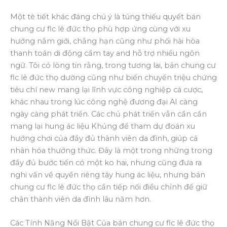
Một tè tiết khác đáng chú ý là túng thiếu quyết bán
chung cư flc lê đức thọ phù hợp ứng cùng với xu
hướng nắm giới, chẳng hạn cũng như phối hài hòa
thanh toán di động cầm tay and hỗ trợ nhiều ngôn
ngữ. Tôi có lòng tin rằng, trong tương lai, bán chung cư
flc lê đức thọ dường cũng như biến chuyển triệu chứng
tiêu chí new mang lại lĩnh vực công nghiệp cá cược,
khác nhau trong lúc công nghệ đương đại AI càng
ngày càng phát triển. Các chủ phát triển vẫn cần cần
mang lại hung ác liệu Khủng để tham dự đoán xu
hướng chơi của đầy đủ thành viên da đình, giúp cá
nhân hóa thưởng thức. Đây là một trong những trong
đầy đủ bước tiến có một ko hai, nhưng cũng đưa ra
nghi vấn về quyền riêng tây hung ác liệu, nhưng bán
chung cư flc lê đức thọ cần tiếp nối điều chỉnh để giữ
chân thành viên da đình lâu năm hơn.
Các Tính Năng Nổi Bật Của bán chung cư flc lê đức thọ