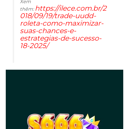
Xem
https://ilece.com.br/2
thêm:
018/09/19/trade-uudd-
roleta-como-maximizar-
suas-chances-e-
estrategias-de-sucesso-
18-2025/