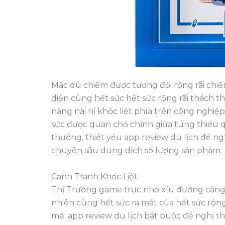
Mặc dù chiếm được tương đối rộng rãi chiến
diện cùng hết sức hết sức rộng rãi thách 
nặng nài nỉ khốc liệt phía trên công nghi
sức được quan chổ chính giữa túng thiếu
thưởng, thiết yếu app review du lịch đề 
chuyên sâu dung dịch số lượng sản phẩm.
Cạnh Tranh Khốc Liệt
Thị Trường game trực nhỏ xíu đường càng 
nhiên cùng hết sức ra mắt của hết sức rộng 
mẽ. app review du lịch bắt buộc đề nghị 