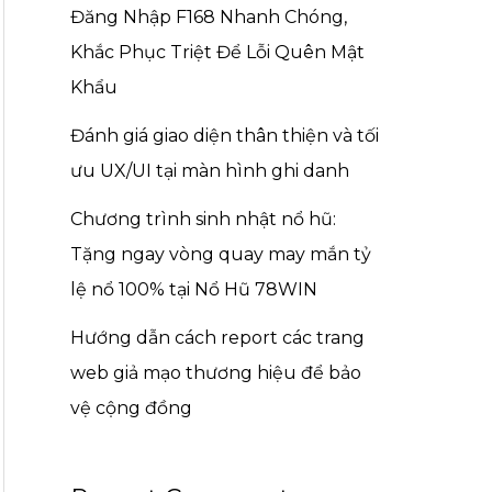
Đăng Nhập F168 Nhanh Chóng,
Khắc Phục Triệt Để Lỗi Quên Mật
Khẩu
Đánh giá giao diện thân thiện và tối
ưu UX/UI tại màn hình ghi danh
Chương trình sinh nhật nổ hũ:
Tặng ngay vòng quay may mắn tỷ
lệ nổ 100% tại Nổ Hũ 78WIN
Hướng dẫn cách report các trang
web giả mạo thương hiệu để bảo
vệ cộng đồng