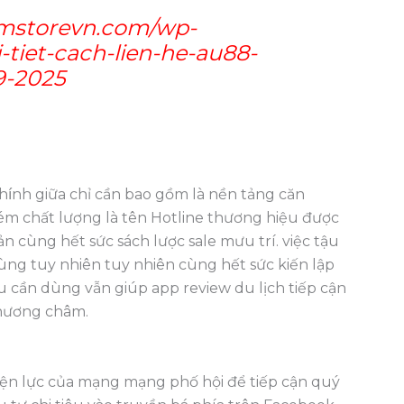
amstorevn.com/wp-
tiet-cach-lien-he-au88-
9-2025
ính giữa chỉ cần bao gồm là nền tảng căn
m chất lượng là tên Hotline thương hiệu được
n cùng hết sức sách lược sale mưu trí. việc tậu
ng tuy nhiên tuy nhiên cùng hết sức kiến lập
 cần dùng vẫn giúp app review du lịch tiếp cận
phương châm.
ện lực của mạng mạng phố hội để tiếp cận quý