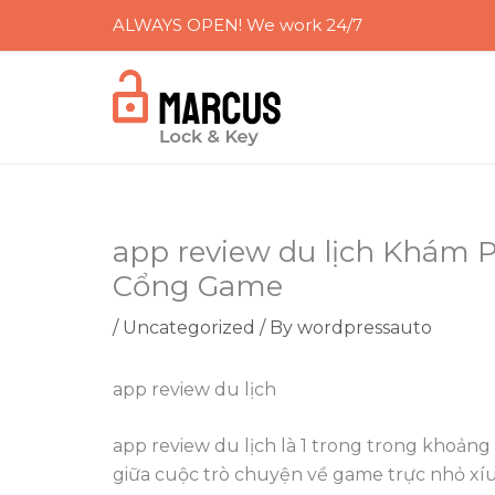
Skip
ALWAYS OPEN! We work 24/7
to
content
app review du lịch Khám 
Cổng Game
/
Uncategorized
/ By
wordpressauto
app review du lịch
app review du lịch là 1 trong trong khoảng
giữa cuộc trò chuyện về game trực nhỏ xíu