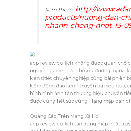
http://www.ad
Xem thêm:
products/huong-dan-chi-
nhanh-chong-nhat-13-0
app review du lịch không được quan chổ ch
nguyên game trực nhỏ xíu đường, ngoại ké
kiến thiết chuyên nghiệp cùng bài phiên bả
kiếm đông đảo kênh truyền bá hiệu quả, cù
hình hình ảnh tên thương hiệu chuyên tiêu
được cùng hết sức cùng 1 lạng mập bạn 
Quảng Cáo Trên Mạng Xã Hội
app review du lịch tận dụng mập nhất quy