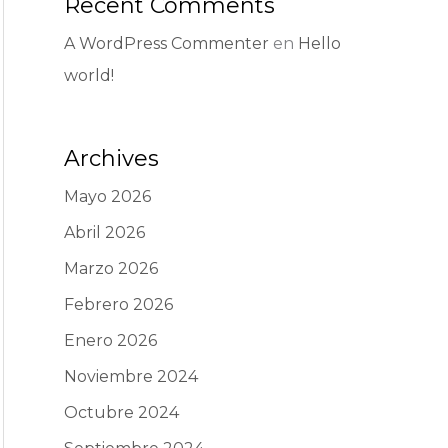
Recent Comments
A WordPress Commenter
en
Hello
world!
Archives
Mayo 2026
Abril 2026
Marzo 2026
Febrero 2026
Enero 2026
Noviembre 2024
Octubre 2024