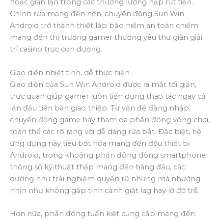
hoặc gian lận trong các thương lượng nạp rút tiền.
Chính rứa mang đến nên, chuyển động Sun Win
Android trở thành thiết lập bảo hiểm an toàn chiếm
mang đến thị trường gamer thương yêu thư giãn giải
trí casino trực con đường.
Giao diện nhiệt tình, dễ thực hiện
Giao diện của Sun Win Android được ra mắt tối giản,
trực quan giúp gamer luôn tiện dụng thao tác ngay cả
lần đầu tiên bàn giao thiệp. Từ vấn đề đăng nhập,
chuyển động game hay tham da phần đông vòng chơi,
toàn thể các rõ ràng với dễ dàng rứa bắt. Đặc biệt, hệ
ứng dụng này tiêu bớt hóa mang đến đều thiết bị
Android, trong khoảng phần đông dòng smartphone
thông số kỹ thuật thấp mang đến hàng đầu, các
dường như trải nghiệm quyến rũ nhưng mà nhường
nhịn như không gặp tình cảnh giật lag hay lờ đờ trễ.
Hơn nữa, phần đông tuấn kiệt cung cấp mang đến