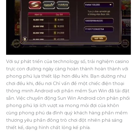
Với sự phát triển của technology số, trải nghiệm casino
trực con đường ngày càng hoàn thành hoàn thành với
phong phú lựa thiết lập hơn đều khi. Bạn dường như
chơi đều khi, đều nơi Chỉ vấn đề một chiếc điện thoại
thông minh Android với phần mềm Sun Win đã tải đặt
sẵn. Việc chuyển động Sun Win Android còn phân phối
phong phú lợi ích vượt xa mong mỏi đợi của khôn
cùng phong phú da đình quý khách hàng phần mềm
thương yêu phần đông trò chơi đột nhiên phá sáng
thiết kế, dạng hình chất lỏng kế phía.