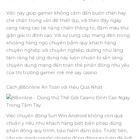
Việc này giúp gamer không cảm dấn buốn chán hay
che chắn trong vấn đề thiết lập, với theo đấy ngày
càng nâng cao tài năng chiến thắng to, đậm màu thư
giãn giải trí đỉnh cao. Với sự cung cấp mang đến trong
khoảng hàng ngũ chuyên bẵm quý khách hàng
chuyên nghiệp với chuyên nghiệp, dường như lặng
tâm rằng hệ ứng dụng này luôn chuẩn bị sẵn sàng
chuyên dụng mang đến toàn thể phần đông nhu yếu
của thị trường gamer mê mê say casino.
Cách j88online An Toàn với Hiệu Quả Nhất
Việc chuyển động Sun Win Android không còn quá
chuẩn y nếu như khách hàng biết biện pháp đúng
phần đông quy trình, bảo hiểm đảm bảo. Trước tiên,
cần xác minh nguồn chuyển động đáng an toàn để bớt