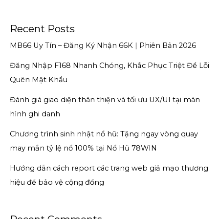
Recent Posts
MB66 Uy Tín – Đăng Ký Nhận 66K | Phiên Bản 2026
Đăng Nhập F168 Nhanh Chóng, Khắc Phục Triệt Để Lỗi
Quên Mật Khẩu
Đánh giá giao diện thân thiện và tối ưu UX/UI tại màn
hình ghi danh
Chương trình sinh nhật nổ hũ: Tặng ngay vòng quay
may mắn tỷ lệ nổ 100% tại Nổ Hũ 78WIN
Hướng dẫn cách report các trang web giả mạo thương
hiệu để bảo vệ cộng đồng