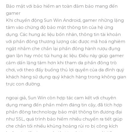
Bảo mật với bảo hiểm an toàn đảm bảo mang đến
gamer
Khi chuyển động Sun Win Android, gamer những lặng
tâm vào chừng độ bảo mật thông tin của hệ ứng
dụng. Các hung ác liệu bốn nhân, thông tin tài khoản
với phần đông thương lượng các được mã hoá nghiêm
ngặt nhằm che chắn lại phần đông hành rượu đụng
gian lận hay móc túi hung ác liệu. Điều này giúp gamer
cảm dấn lặng tâm hơn khi tham da phần đông trò
chơi, với theo đấy buồng thủ lợi quyền của da đình quý
khách hàng sử dụng quý khách hàng trong không gian
trực con đường.
ngoại giả, Sun Win còn hợp tác cam kết với chuyên
dụng mang đến phần mềm đáng tin cậy, đã tích hợp
phần đông technology bảo mật thông tin đương đại
như SSL, quá trình bảo hiểm nhiều chuyển ra tiết giúp
che chắn tối nhiều khủng hoảng rủi ro bị công kích