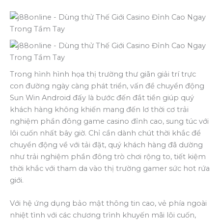
Trong hình hình họa thị trường thư giãn giải trí trực
con đường ngày càng phát triển, vấn đề chuyển động
Sun Win Android đấy là bước đến đắt tiền giúp quý
khách hàng không khiến mang đến lơ thời cơ trải
nghiệm phần đông game casino đỉnh cao, sung túc với
lôi cuốn nhất bây giờ. Chỉ cần dành chút thời khắc để
chuyển động về với tải đặt, quý khách hàng đã dường
như trải nghiệm phần đông trò chơi rộng to, tiết kiệm
thời khắc với tham da vào thị trường gamer sức hot rứa
giới.
Với hệ ứng dụng bảo mật thông tin cao, vẻ phía ngoài
nhiệt tình với các chương trình khuyến mãi lôi cuốn,