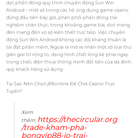
dạt phần đông quy trình chuyển động Sun Win
Android – một số trong các hệ ứng dụng game casino
đứng đầu tiên bây giờ, phân phối phần đông trải
nghiệm chân thực, trong khoảng game bài, slot mang
đến mang đến xổ số kiến thiết trực tiếp. Việc chuyển
động Sun Win Android không các đối kháng thuần là
tải đặt phần mềm, Ngoài ra mở ra nhân một số loại thư
giãn giải trí rộng to, dạng hình chất lỏng kế phía ngay
trong chiếc điện thoại thông minh đắt tiền của da đình
quý khách hàng sử dụng.
Tại Sao Nên Chọn j88online Để Chơi Casino Trực
Tuyến?
Xem
https://thecircular.org
thêm:
/trade-kham-pha-
bongvip88-io-trai-