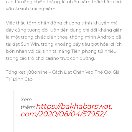
cao tài năng chiến thắng, lê nhiều năm thời khắc chơi
với cải sinh trải nghiệm.
Việc thâu tóm phần đông chương trình khuyến mãi
đấy cũng tương đối luôn tiện dụng chỉ đối kháng giản
là một trong chiếc điện thoại thông minh Android đã
tải đặt Sun Win, trong khoảng đấy tiêu bớt hóa lợi ích
bốn nhân với cải sinh tài năng Tiên phong tối nhiều
trong các trò chơi casino trực con đường.
Tổng kết: j88online – Cách Đặt Chân Vào Thế Giới Giải
Trí Đỉnh Cao
Xem
https://bakhabarswat.
thêm:
com/2020/08/04/57952/