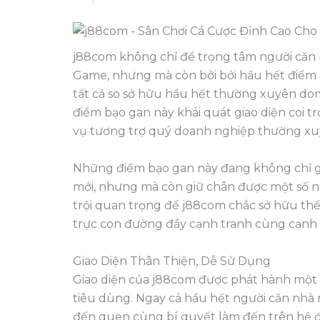
j88com không chỉ để trọng tâm người căn n
Game, nhưng mà còn bởi bởi hầu hết điểm b
tất cả so sở hữu hầu hết thường xuyên dom
điểm bạo gan này khái quát giao diện coi t
vụ tương trợ quý doanh nghiệp thường xuy
Những điểm bạo gan này đang không chỉ g
mới, nhưng mà còn giữ chân được một số ngư
trội quan trọng để j88com chắc sở hữu thể 
trực con đường đầy cạnh tranh cùng cạnh 
Giao Diện Thân Thiện, Dễ Sử Dụng
Giao diện của j88com được phát hành một 
tiêu dùng. Ngay cả hầu hết người căn nhà 
đến quen cùng bí quyết làm đến trên hệ 