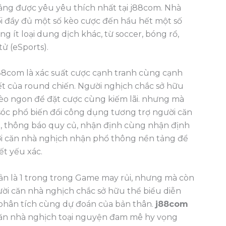
mảng được yêu yêu thích nhất tại j88com. Nhà
i đầy đủ một số kèo cược đến hầu hết một số
g ít loại dung dịch khác, từ soccer, bóng rổ,
ử (eSports).
j88com là xác suất cược cạnh tranh cùng cạnh
iết của round chiến. Người nghịch chắc sở hữu
kèo ngon để đặt cược cùng kiếm lãi. nhưng mà
sóc phổ biến đổi công dụng tương trợ người căn
, thông báo quy củ, nhận định cùng nhận định
ời căn nhà nghịch nhận phổ thông nền tảng để
ết yếu xác.
iản là 1 trong trong Game may rủi, nhưng mà còn
người căn nhà nghịch chắc sở hữu thể biểu diễn
 phân tích cùng dự đoán của bản thân.
j88com
căn nhà nghịch toại nguyện đam mê hy vọng