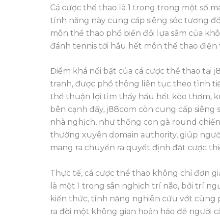
Cá cược thể thao là 1 trong trong một số 
tính năng này cung cấp siêng sóc tương đố
môn thể thao phổ biến đổi lựa sắm của khôn
đánh tennis tới hầu hết môn thể thao điện t
Điểm khá nổi bật của cá cược thể thao tại 
tranh, được phổ thông liên tục theo tình t
thể thuận lợi tìm thấy hầu hết kèo thơm, 
bên cạnh đấy, j88com còn cung cấp siêng 
nhà nghịch, như thống con gà round chiến
thường xuyên domain authority, giúp ngư
mang ra chuyển ra quyết định đặt cược thi
Thực tế, cá cược thể thao không chỉ đơn g
là một 1 trong sân nghịch trí não, bởi trí 
kiến thức, tính năng nghiên cứu vớt cùng
ra đời một không gian hoàn hảo để người 