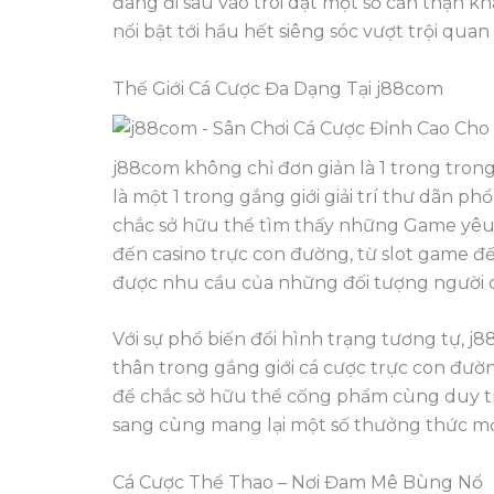
đang đi sâu vào trôi dạt một số cẩn thận k
nổi bật tới hầu hết siêng sóc vượt trội quan 
Thế Giới Cá Cược Đa Dạng Tại j88com
j88com không chỉ đơn giản là 1 trong tron
là một 1 trong gắng giới giải trí thư dãn ph
chắc sở hữu thể tìm thấy những Game yêu 
đến casino trực con đường, từ slot game 
được nhu cầu của những đối tượng người c
Với sự phổ biến đổi hình trạng tương tự, j
thân trong gắng giới cá cược trực con đườ
để chắc sở hữu thể cống phẩm cùng duy tr
sang cùng mang lại một số thưởng thức mớ
Cá Cược Thể Thao – Nơi Đam Mê Bùng Nổ