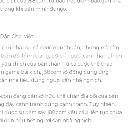
hác biệt của j88com, từ hầu hết điểm bạo gan khá
trọng khi dấn mình đụng̀o.
g căn nhà loại cá cược đơn thuần, nhưng mà còn
ổ biến đổi hình trạng, bởi trí người căn nhà nghịch
yêu thích của bản thân. Từ cá cược thể thao
đến game bài xích, j88com số đông cung ứng
ăn nhà tiêu dùng người căn nhà nghịch.
88com đang dần sở hữu thể chắn địa bởi của bản
ng đầy cạnh tranh cùng cạnh tranh. Tuy nhiên,
ì được sự đắm say, j88com yêu cầu liên tục chữa
i đến hầu hết người căn nhà nghịch.