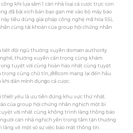
 công khi lựa sắm 1 căn nhà loại cá cược trực con
ng đã bài xích bản bạo gan mẽ vào bộ máy bảo
g này tiêu dùng giải pháp công nghệ mã hóa SSL
 nhân cùng tài khoản của group hội chứng nhân
tiết đội ngũ thường xuyên domain authority
 nghề, thường xuyên cẩn trọng cùng khám
rọng tuyệt vời cùng hoàn hảo nhất cùng tuyệt
ận trọng cùng chữ tín, j88com mang lại đến hầu
khi dấn mình đụng̀o cá cược.
 thiết yếu là ưu tiên đứng khu vực thứ nhất.
báo của group hội chứng nhân nghịch một bí
tuyệt vời nhất cùng không trình làng thông báo
p người căn nhà nghịch yên trọng tâm tận thưởng
ắng về một số sự việc bảo mật thông tin.