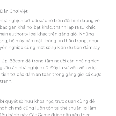
hà nghịch bởi bởi sự phổ biến đổi hình trạng về
ạo gan khá nổi bật khác, thành lập ra sự khác
ain authority loại khác trên gắng giới. Những
rọng, bộ máy bảo mật thông tin thận trọng, phục
ên nghiệp cùng một số sự kiện ưu tiên đắm say.
iúp j88com để trọng tâm người căn nhà nghịch
ời căn nhà nghịch cũ. Đây là sự việc việc vượt
tiến tới bảo đảm an toàn trong gắng giới cá cược
tranh.
bí quyết sở hữu khoa học, trực quan cùng dễ
nghịch mới cũng luôn tồn tại thể thuận lợi làm
điều hành này. Các Game được gần xếp theo