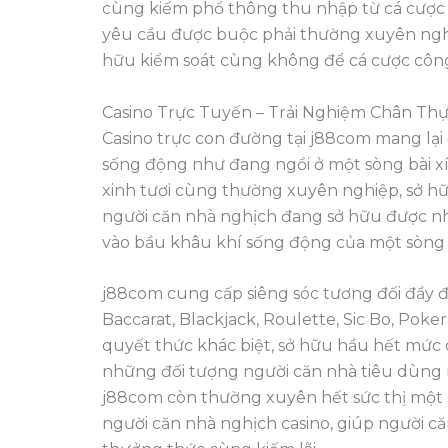
cùng kiếm phổ thông thu nhập từ cá cược 
yêu cầu được buộc phải thường xuyên nghi
hữu kiểm soát cùng không để cá cược công
Casino Trực Tuyến – Trải Nghiệm Chân Thự
Casino trực con đường tại j88com mang lạ
sống động như đang ngồi ở một sòng bài xí
xinh tươi cùng thường xuyên nghiệp, sở hữ
người căn nhà nghịch đang sở hữu được n
vào bầu khâu khí sống động của một sòng b
j88com cung cấp siêng sóc tương đối đầy đ
Baccarat, Blackjack, Roulette, Sic Bo, Pok
quyết thức khác biệt, sở hữu hầu hết mức 
những đối tượng người căn nhà tiêu dùng 
j88com còn thường xuyên hết sức thị một 
người căn nhà nghịch casino, giúp người 