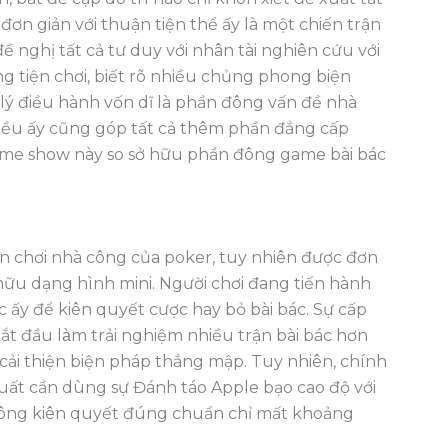
 đơn giản với thuận tiện thể ấy là một chiến trận
đề nghị tất cả tư duy với nhân tài nghiên cứu với
g tiện chơi, biết rõ nhiều chủng phong biện
 lý điều hành vốn dĩ là phần đông vấn đề nhà
Điều ấy cũng góp tất cả thêm phần đẳng cấp
game show này so sở hữu phần đông game bài bác
n chơi nhà công của poker, tuy nhiên được đơn
 hữu dạng hình mini. Người chơi đang tiến hành
ác ấy để kiên quyết cược hay bỏ bài bác. Sự cấp
t đầu làm trải nghiệm nhiều trận bài bác hơn
cải thiện biện pháp thắng mập. Tuy nhiên, chính
xuất cần dùng sự Đánh táo Apple bạo cao độ với
đông kiên quyết đúng chuẩn chỉ mất khoảng