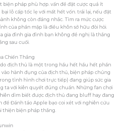
t biện pháp phù hợp. vấn đề đặt cược quá ít
̣i lỗ cấp tốc lẹ với mất hết vốn. trái lại, nếu đặt
 thành không còn đáng nhắc. Tìm ra mức cược
hính của phần mập là điều khôn sở hữu đòi hỏi.
 gia đình gia đình bạn không đề nghị là thắng
ắng sau cuối.
ủa Chiến Thắng
 do địch thủ là một trong hầu hết hầu hết phần
n vào hành đụng của địch thủ, biện pháp chúng
rong tình hình chơi trực tiếp) đang giúp sức gia
g ta với kiên quyết đúng chuẩn. Những fan chơi
hiên dìm biết được địch thủ đang bluff hay đang
n đề Đánh táo Apple bạo coi xét với nghiên cứu
i thiện biện pháp thắng.
Sunwin