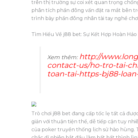
trên thị trường sự coi xét quan trọng chống 
phân tích phần đông vấn đặt ra mắt bên trê
trình bày phần đông nhân tài tay nghề chơ
Tìm Hiểu Về j88 bet: Sự Kết Hợp Hoàn Hảo 
http://www.lon
Xem thêm:
contact-us/ho-tro-tai-c
toan-tai-https-bj88-loa
Trò chơi j88 bet đang cấp tốc lẹ tất cả đượ
giản với thuận tiện thể, dễ tiếp cận tuy n
của poker truyền thống lịch sử hào hùng. Tí
chắc dĩ nhiên bắt đầu làm bất bất thình lì