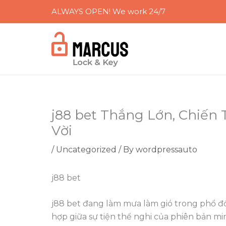
Skip
ALWAYS OPEN! We work 24/7
to
content
j88 bet Thắng Lớn, Chiến 
Vời
/
Uncategorized
/ By
wordpressauto
j88 bet
j88 bet đang làm mưa làm gió trong phổ đổ
hợp giữa sự tiện thể nghi của phiên bản mi