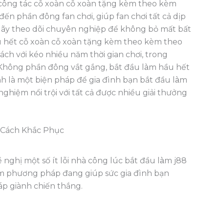
ông tác cỗ xoàn cỗ xoàn tặng kèm theo kèm
đến phần đông fan chơi, giúp fan chơi tất cả dịp
 Hãy theo dõi chuyên nghiệp để không bỏ mất bất
u hết cỗ xoàn cỗ xoàn tặng kèm theo kèm theo
ách với kéo nhiều năm thời gian chơi, trong
Không phần đông vắt gắng, bắt đầu làm hầu hết
là một biện pháp để gia đình bạn bắt đầu làm
ghiệm nổi trội với tất cả được nhiều giải thưởng
à Cách Khắc Phục
ghị một số ít lỗi nhà công lúc bắt đầu làm j88
sắm phương pháp đang giúp sức gia đình bạn
háp giành chiến thắng.