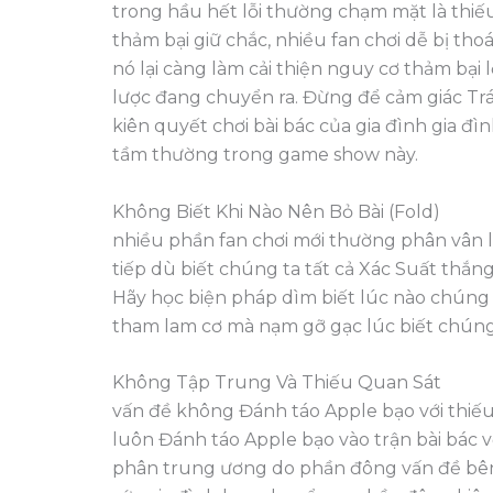
trong hầu hết lỗi thường chạm mặt là thiếu 
thảm bại giữ chắc, nhiều fan chơi dễ bị tho
nó lại càng làm cải thiện nguy cơ thảm bại l
lược đang chuyển ra. Đừng để cảm giác T
kiên quyết chơi bài bác của gia đình gia đì
tầm thường trong game show này.
Không Biết Khi Nào Nên Bỏ Bài (Fold)
nhiều phần fan chơi mới thường phân vân l
tiếp dù biết chúng ta tất cả Xác Suất thắng 
Hãy học biện pháp dìm biết lúc nào chúng 
tham lam cơ mà nạm gỡ gạc lúc biết chúng 
Không Tập Trung Và Thiếu Quan Sát
vấn đề không Đánh táo Apple bạo với thiếu
luôn Đánh táo Apple bạo vào trận bài bác v
phân trung ương do phần đông vấn đề bên 