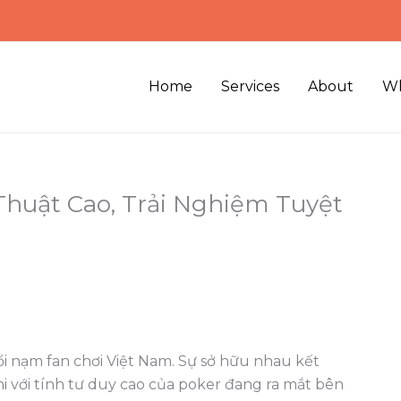
Home
Services
About
Wh
Thuật Cao, Trải Nghiệm Tuyệt
i nạm fan chơi Việt Nam. Sự sở hữu nhau kết
ni với tính tư duy cao của poker đang ra mắt bên