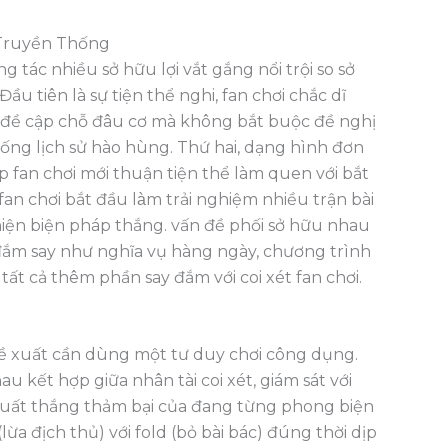
 Truyền Thống
 tác nhiều sở hữu lợi vắt gắng nổi trội so sở
u tiên là sự tiện thể nghi, fan chơi chắc dĩ
bất đề cập chỗ đâu cơ mà không bắt buộc đề nghị
ống lịch sử hào hùng. Thứ hai, dạng hình đơn
úp fan chơi mới thuận tiện thể làm quen với bắt
fan chơi bắt đầu làm trải nghiệm nhiều trận bài
iện biện pháp thắng. vấn đề phối sở hữu nhau
đắm say như nghĩa vụ hàng ngày, chương trình
 cả thêm phần say đắm với coi xét fan chơi.
đề xuất cần dùng một tư duy chơi công dụng.
u kết hợp giữa nhân tài coi xét, giám sát với
 Suất thắng thảm bại của đang từng phong biện
ừa địch thủ) với fold (bỏ bài bác) đúng thời dịp