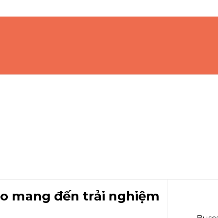
 cao mang đến trải nghiệm