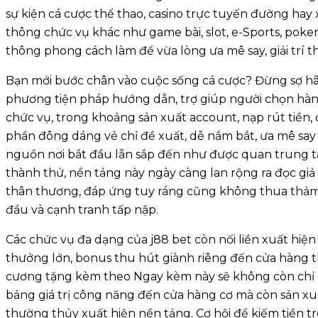
sự kiện cá cược thể thao, casino trực tuyến đường hay
thông chức vụ khác như game bài, slot, e-Sports, pok
thông phong cách làm để vừa lòng ưa mê say, giải trí t
Bạn mới bước chân vào cuộc sống cá cược? Đừng sợ hã
phương tiện pháp hướng dẫn, trợ giúp người chọn hàn
chức vụ, trong khoảng sản xuất account, nạp rút tiền, 
phần đông dáng vẻ chỉ đề xuất, dễ nắm bắt, ưa mê sa
nguồn nơi bắt đầu lẫn sắp đến như được quan trung t
thành thử, nền tảng này ngày càng lan rộng ra đọc giả 
thân thương, đáp ứng tuy ráng cũng không thua thảm
đầu và cạnh tranh tấp nập.
Các chức vụ đa dạng của j88 bet còn nối liền xuất hiện
thưởng lớn, bonus thu hút giành riêng đến cửa hàng t
cương tặng kèm theo Ngay kèm này sẽ không còn chỉ c
bảng giá trị công năng đến cửa hàng cơ mà còn sản xu
thường thủy xuất hiện nền tảng. Cơ hội để kiếm tiền 