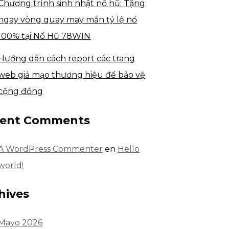
Chương trình sinh nhật nổ hũ: Tặng
ngay vòng quay may mắn tỷ lệ nổ
100% tại Nổ Hũ 78WIN
Hướng dẫn cách report các trang
web giả mạo thương hiệu để bảo vệ
cộng đồng
cent Comments
A WordPress Commenter
en
Hello
world!
hives
Mayo 2026