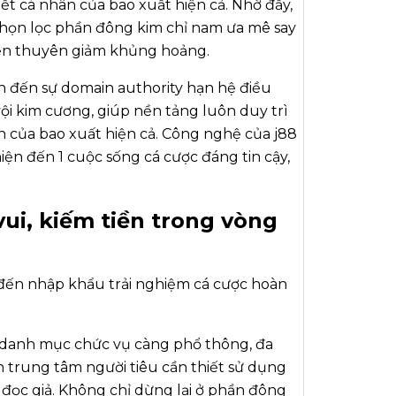
ết cá nhân của bao xuất hiện cả. Nhờ đấy,
 chọn lọc phần đông kim chỉ nam ưa mê say
hiện thuyên giảm khủng hoảng.
ên đến sự domain authority hạn hệ điều
vội kim cương, giúp nền tảng luôn duy trì
ận của bao xuất hiện cả. Công nghệ của j88
hiện đến 1 cuộc sống cá cược đáng tin cậy,
vui, kiếm tiền trong vòng
à danh mục chức vụ càng phổ thông, đa
 trung tâm người tiêu cần thiết sử dụng
g đọc giả. Không chỉ dừng lại ở phần đông