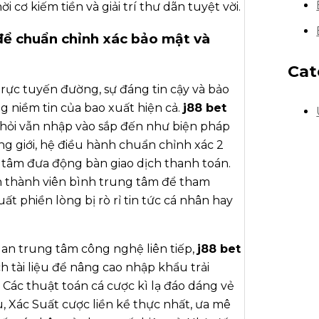
 cơ kiếm tiền và giải trí thư dãn tuyệt vời.
để chuẩn chỉnh xác bảo mật và
Cat
rực tuyến đường, sự đáng tin cậy và bảo
g niềm tin của bao xuất hiện cả.
j88 bet
 hỏi vẫn nhập vào sắp đến như biện pháp
ng giới, hệ điều hành chuẩn chỉnh xác 2
 tâm đưa động bàn giao dịch thanh toán.
n thành viên bình trung tâm để tham
t phiền lòng bị rò rỉ tin tức cá nhân hay
an trung tâm công nghệ liên tiếp,
j88 bet
 tài liệu để nâng cao nhập khẩu trải
Các thuật toán cá cược kì lạ đáo dáng vẻ
 Xác Suất cược liền kề thực nhất, ưa mê