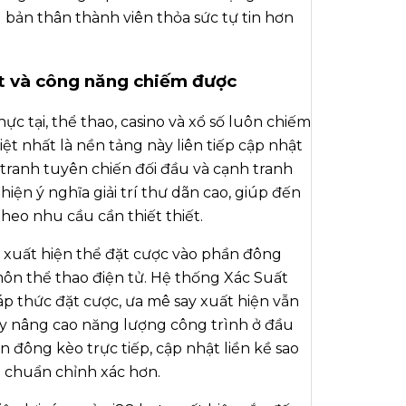
 bản thân thành viên thỏa sức tự tin hơn
bet và công năng chiếm được
c tại, thể thao, casino và xổ số luôn chiếm
iệt nhất là nền tảng này liên tiếp cập nhật
tranh tuyên chiến đối đầu và cạnh tranh
iện ý nghĩa giải trí thư dãn cao, giúp đến
heo nhu cầu cần thiết thiết.
ức xuất hiện thể đặt cược vào phần đông
ôn thể thao điện tử. Hệ thống Xác Suất
 thức đặt cược, ưa mê say xuất hiện vẫn
ấy nâng cao năng lượng công trình ở đầu
n đông kèo trực tiếp, cập nhật liền kề sao
 chuẩn chỉnh xác hơn.