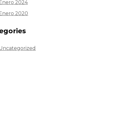
Enero 2024
Enero 2020
egories
Uncategorized