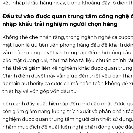
kết, nhập khẩu hằng ngày, trong khoảng đấy lộ diện thời
Đầu tư vào được quan trung tâm công nghệ 
nhập khẩu trải nghiệm người chọn hàng
Không thể che nhấn rằng, trong ngành nghề cá cược t
mật luôn là ưu tiên tiên phong hàng đầu để khai trươn
vẫn thành công tuyệt vời trong sắp đến như công câu
bảo mật đương đại, như mã hóa tài liệu chuẩn chỉnh rá
nhà thể và giám liền kề nghiêm khắc được quan trung
Chính điểm duyệt này vẫn giúp đến thiết yếu bản thâ
domain authority cá cược cơ mà hoàn toàn không đề xuấ
thiệt hại về vốn góp vốn đầu tư.
bên cạnh đấy, xuất hiện sắp đến như cập nhật được qu
còn giảm giảm năng lượng trích xuất và phân phân tách
nghiệm được quan trung tâm người cần thiết sử dụng. 
nhằm mục đích đề xuất kiến nghị phần đông cuộc đấu,