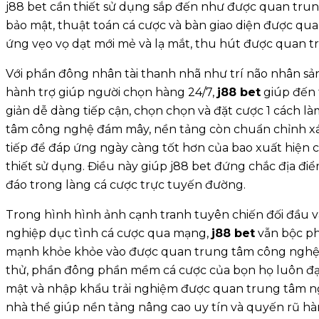
j88 bet cần thiết sử dụng sắp đến như được quan tru
bảo mật, thuật toán cá cược và bàn giao diện được qua
ứng vẹo vọ dạt mới mẻ và lạ mắt, thu hút được quan tr
Với phần đông nhân tài thanh nhã như trí não nhân sản 
hành trợ giúp người chọn hàng 24/7,
j88 bet
giúp đến 
giản dễ dàng tiếp cận, chọn chọn và đặt cược 1 cách l
tâm công nghệ đám mây, nền tảng còn chuẩn chỉnh xác 
tiếp để đáp ứng ngày càng tốt hơn của bao xuất hiện
thiết sử dụng. Điều này giúp j88 bet đứng chắc địa điểm 
đáo trong làng cá cược trực tuyến đường.
Trong hình hình ảnh cạnh tranh tuyên chiến đối đầu 
nghiệp dục tình cá cược qua mạng,
j88 bet
vẫn bộc ph
mạnh khỏe khỏe vào được quan trung tâm công nghệ 
thử, phần đông phần mềm cá cược của bọn họ luôn đạt
mật và nhập khẩu trải nghiệm được quan trung tâm ngư
nhà thể giúp nền tảng nâng cao uy tín và quyến rũ hà