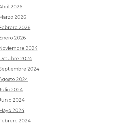
Abril 2026
Marzo 2026
Febrero 2026
Enero 2026
Noviembre 2024
Octubre 2024
Septiembre 2024
Agosto 2024
Julio 2024
Junio 2024
Mayo 2024
Febrero 2024