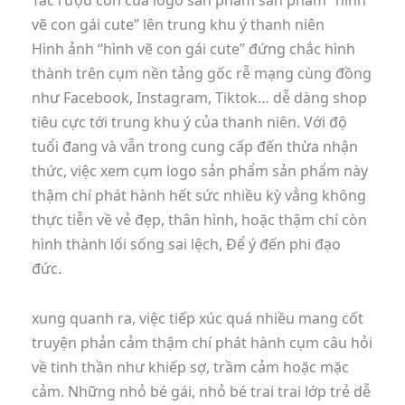
Tác rượu cồn của logo sản phẩm sản phẩm “hình
vẽ con gái cute” lên trung khu ý thanh niên
Hình ảnh “hình vẽ con gái cute” đứng chắc hình
thành trên cụm nền tảng gốc rễ mạng cùng đồng
như Facebook, Instagram, Tiktok… dễ dàng shop
tiêu cực tới trung khu ý của thanh niên. Với độ
tuổi đang và vẫn trong cung cấp đến thừa nhận
thức, việc xem cụm logo sản phẩm sản phẩm này
thậm chí phát hành hết sức nhiều kỳ vẳng không
thực tiễn về vẻ đẹp, thân hình, hoặc thậm chí còn
hình thành lối sống sai lệch, Để ý đến phi đạo
đức.
xung quanh ra, việc tiếp xúc quá nhiều mang cốt
truyện phản cảm thậm chí phát hành cụm câu hỏi
về tinh thần như khiếp sợ, trầm cảm hoặc mặc
cảm. Những nhỏ bé gái, nhỏ bé trai trai lớp trẻ dễ