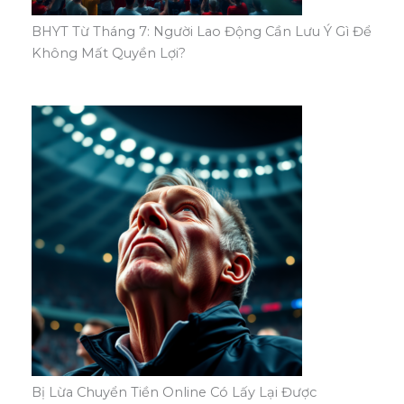
BHYT Từ Tháng 7: Người Lao Động Cần Lưu Ý Gì Để
Không Mất Quyền Lợi?
Bị Lừa Chuyển Tiền Online Có Lấy Lại Được