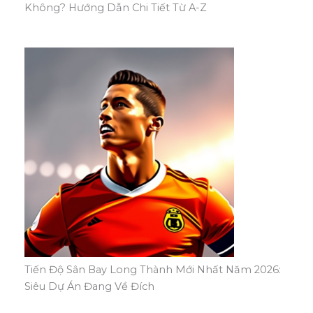
Không? Hướng Dẫn Chi Tiết Từ A-Z
Tiến Độ Sân Bay Long Thành Mới Nhất Năm 2026:
Siêu Dự Án Đang Về Đích