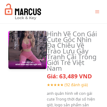
Skip
to
content
Hình Vẽ Con Gái
Cute Góc Nhìn
Đa Chiều Về
Trào Lưu Gây
Tranh Cãi Trong
Giới Trẻ Việt
Nam
Giá:
63,489
VND
★★★★★
(92 đánh giá)
anh quân hình vẽ con gái
cute Trong thời đại số hiện
giờ, logo sản phẩm sản