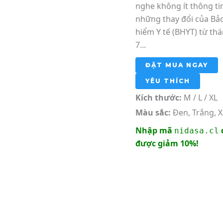
nghe không ít thông ti
những thay đổi của Bả
hiểm Y tế (BHYT) từ th
7...
ĐẶT MUA NGAY
YÊU THÍCH
Kích thước:
M / L / XL
Màu sắc:
Đen, Trắng, 
Nhập mã
nidasa.cl
được giảm 10%!