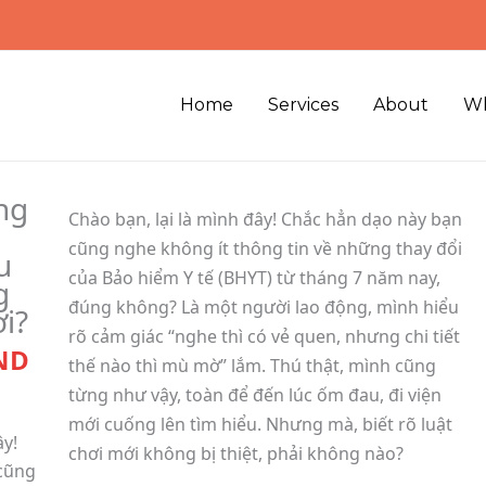
Home
Services
About
Wh
ng
Chào bạn, lại là mình đây! Chắc hẳn dạo này bạn
cũng nghe không ít thông tin về những thay đổi
u
của Bảo hiểm Y tế (BHYT) từ tháng 7 năm nay,
g
đúng không? Là một người lao động, mình hiểu
i?
rõ cảm giác “nghe thì có vẻ quen, nhưng chi tiết
ND
thế nào thì mù mờ” lắm. Thú thật, mình cũng
từng như vậy, toàn để đến lúc ốm đau, đi viện
mới cuống lên tìm hiểu. Nhưng mà, biết rõ luật
ây!
chơi mới không bị thiệt, phải không nào?
cũng