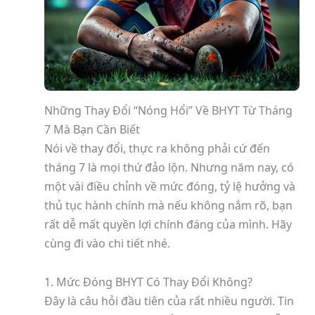
Những Thay Đổi “Nóng Hổi” Về BHYT Từ Tháng
7 Mà Bạn Cần Biết
Nói về thay đổi, thực ra không phải cứ đến
tháng 7 là mọi thứ đảo lộn. Nhưng năm nay, có
một vài điều chỉnh về mức đóng, tỷ lệ hưởng và
thủ tục hành chính mà nếu không nắm rõ, bạn
rất dễ mất quyền lợi chính đáng của mình. Hãy
cùng đi vào chi tiết nhé.
1. Mức Đóng BHYT Có Thay Đổi Không?
Đây là câu hỏi đầu tiên của rất nhiều người. Tin