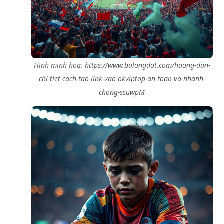
Hình minh hoạ:
https://www.bulongdot.com/huong-dan-
chi-tiet-cach-tao-link-vao-okviptop-an-toan-va-nhanh-
chong-ssuwpM