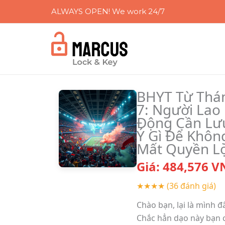
Skip
ALWAYS OPEN! We work 24/7
to
content
BHYT Từ Thá
7: Người Lao
Động Cần Lư
Ý Gì Để Khôn
Mất Quyền Lợ
Giá:
484,576
V
★★★★
(36 đánh giá)
Chào bạn, lại là mình đ
Chắc hẳn dạo này bạn 