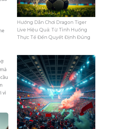
Hướng Dẫn Chơi Dragon Tiger
Live Hiệu Quả: Từ Tình Huống
ne
Thực Tế Đến Quyết Định Đúng
vỡ
 mà
 cầu
àn
 vì