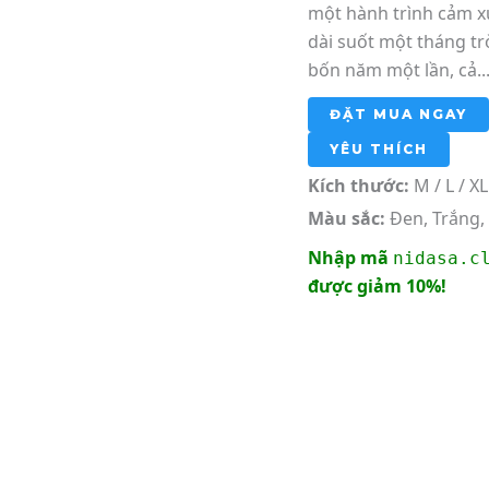
một hành trình cảm x
dài suốt một tháng tr
bốn năm một lần, cả..
ĐẶT MUA NGAY
YÊU THÍCH
Kích thước:
M / L / XL
Màu sắc:
Đen, Trắng,
Nhập mã
nidasa.c
được giảm 10%!