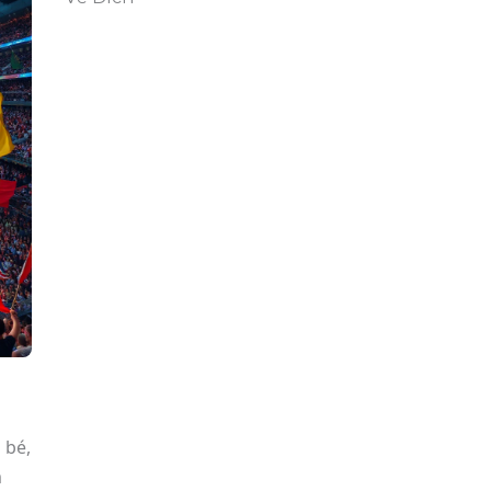
 bé,
m