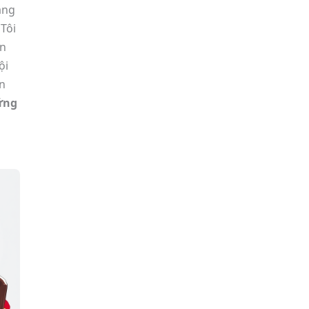
ặng
 Tôi
ẫn
ội
ần
ững