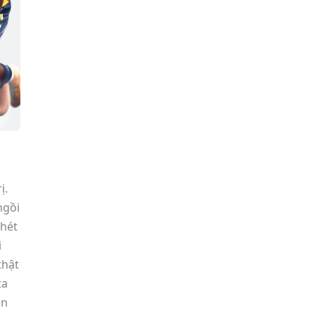
ị.
ngồi
 hét
i
thật
ta
ôn