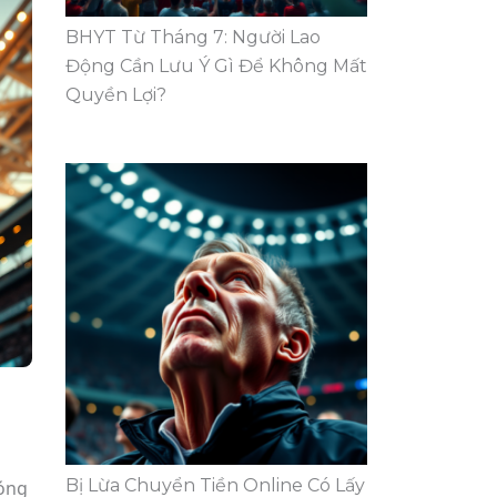
BHYT Từ Tháng 7: Người Lao
Động Cần Lưu Ý Gì Để Không Mất
Quyền Lợi?
Bị Lừa Chuyển Tiền Online Có Lấy
bóng