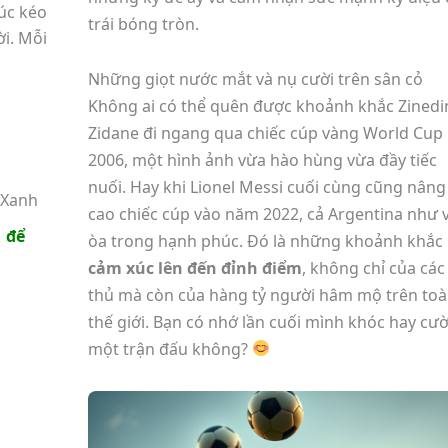
úc kéo
trái bóng tròn.
ời. Mỗi
.
Những giọt nước mắt và nụ cười trên sân cỏ
Không ai có thể quên được khoảnh khắc Zinedi
Zidane đi ngang qua chiếc cúp vàng World Cup
2006, một hình ảnh vừa hào hùng vừa đầy tiếc
nuối. Hay khi Lionel Messi cuối cùng cũng nâng
 Xanh
cao chiếc cúp vào năm 2022, cả Argentina như 
để
l
òa trong hạnh phúc. Đó là những khoảnh khắc
cảm xúc lên đến đỉnh điểm
, không chỉ của các
thủ mà còn của hàng tỷ người hâm mộ trên to
thế giới. Bạn có nhớ lần cuối mình khóc hay cười
một trận đấu không?