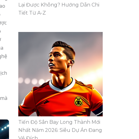
Lại Được Không? Hướng Dẫn Chi
hao
Tiết Từ A-Z
o
ược
o
ơ
ủa
ghệ
ịch
n
 mà
Tiến Độ Sân Bay Long Thành Mới
Nhất Năm 2026: Siêu Dự Án Đang
Về Đích