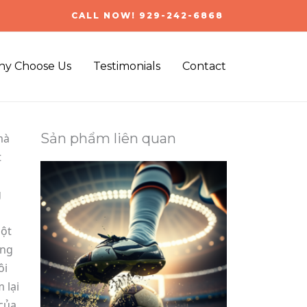
CALL NOW! 929-242-6868
y Choose Us
Testimonials
Contact
Sản phẩm liên quan
mà
t
g
một
ững
ôi
 lại
của