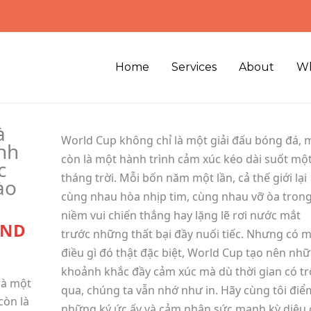
Home
Services
About
Wh
à
World Cup không chỉ là một giải đấu bóng đá, 
nh
còn là một hành trình cảm xúc kéo dài suốt mộ
c
tháng trời. Mỗi bốn năm một lần, cả thế giới lại
ào
cùng nhau hòa nhịp tim, cùng nhau vỡ òa tron
niềm vui chiến thắng hay lặng lẽ rơi nước mắt
ND
trước những thất bại đầy nuối tiếc. Nhưng có 
điều gì đó thật đặc biệt, World Cup tạo nên nh
khoảnh khắc đầy cảm xúc mà dù thời gian có tr
là một
qua, chúng ta vẫn nhớ như in. Hãy cùng tôi điểm
còn là
những ký ức ấy và cảm nhận sức mạnh kỳ diệu 