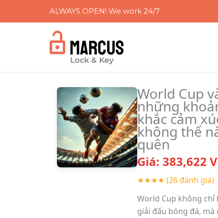
Skip
ALWAYS OPEN! We work 24/7
to
content
World Cup v
những khoả
khắc cảm xú
không thể n
quên
Giá:
383,622
V
★★★★
(26 đánh giá)
World Cup không chỉ 
giải đấu bóng đá, mà 