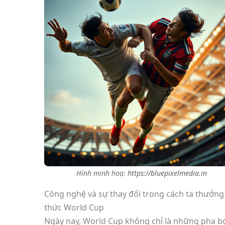
Hình minh hoạ:
https://bluepixelmedia.in
Công nghệ và sự thay đổi trong cách ta thưởng
thức World Cup
Ngày nay, World Cup không chỉ là những pha 