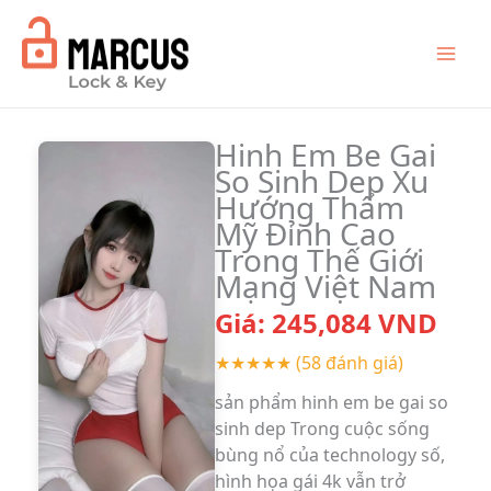
Skip
to
content
Hinh Em Be Gai
So Sinh Dep Xu
Hướng Thẩm
Mỹ Đỉnh Cao
Trong Thế Giới
Mạng Việt Nam
Giá:
245,084
VND
★★★★★
(58 đánh giá)
sản phẩm hinh em be gai so
sinh dep Trong cuộc sống
bùng nổ của technology số,
hình họa gái 4k vẫn trở