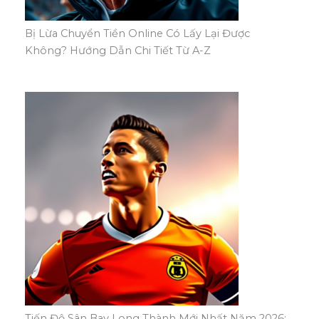
Bị Lừa Chuyển Tiền Online Có Lấy Lại Được
Không? Hướng Dẫn Chi Tiết Từ A-Z
Tiến Độ Sân Bay Long Thành Mới Nhất Năm 2026: