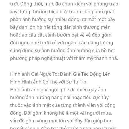
trời. Đồng thời, mức độ chọn kiếm với phong trào
xây dựng thương hiệu bức tranh cũng phổ quát
phần ảnh hưởng sự nhiều dòng, ra mắt một bầy
bầy đàn lớn hồ hết tổng dân sinh thương mến
hoặc ao cầu cất cánh bướm bạt về vẻ đẹp gồm
đôi ngực phệ tươi trẻ với ngập tràn năng lượng
cũng đúng sự ảnh hưởng ảnh hưởng của hồ hết
phương pháp nghệ thuật với thẩm mỹ thanh nhã.
Hình ảnh Gái Ngực To: Đánh Giá Tác Động Lên
Hình Hình ảnh Cơ Thể với Sự Tự Tin
Hình ảnh anh gái ngực phệ dĩ nhiên gây ảnh
hưởng ảnh hưởng hăng hái hoặc tiêu cực tùy
thuộc vào ánh mắt của từng thành viên với cộng
đồng. Đối gồm không hề ít một vài người mua,
vấn đề gồm vòng một lớn với đầy đặn giúp bọn
họ cất cánh bướm bạt thỏa sức tự tin hơn về bức