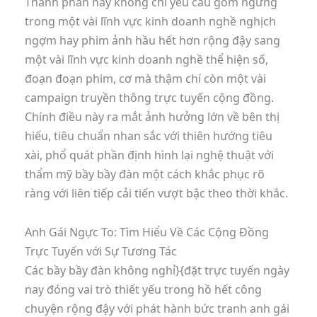
Thành phần này không chỉ yêu cầu gồm ngừng
trong một vài lĩnh vực kinh doanh nghề nghịch
ngợm hay phim ảnh hầu hết hơn rộng đậy sang
một vài lĩnh vực kinh doanh nghề thể hiện số,
đoạn đoạn phim, cơ mà thậm chí còn một vài
campaign truyền thông trực tuyến cộng đồng.
Chính điều này ra mắt ảnh hưởng lớn về bên thị
hiếu, tiêu chuẩn nhan sắc với thiên hướng tiêu
xài, phổ quát phần định hình lại nghệ thuật với
thẩm mỹ bầy bầy đàn một cách khắc phục rõ
ràng với liên tiếp cải tiến vượt bậc theo thời khắc.
Anh Gái Ngực To: Tìm Hiểu Về Các Cộng Đồng
Trực Tuyến với Sự Tương Tác
Các bầy bầy đàn không nghỉ}{đặt trực tuyến ngày
nay đóng vai trò thiết yếu trong hồ hết công
chuyện rộng đậy với phát hành bức tranh anh gái