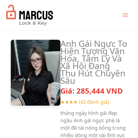
Skip
to
content
Anh Gái Ngực To
Hiện Tượng Văn
Hóa, Tâm Lý Và
Xã Hội Đang
Thu Hút Chuyên
Sâu
Giá:
285,444
VND
★★★★
(42 đánh giá)
tháng ngày hình gái đẹp
ngầu Anh gái ngực phệ là
một đề tài nóng bỏng trong
nhiều dòng một vài lĩnh vực