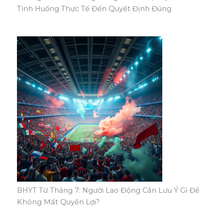
Tình Huống Thực Tế Đến Quyết Định Đúng
BHYT Từ Tháng 7: Người Lao Động Cần Lưu Ý Gì Để
Không Mất Quyền Lợi?