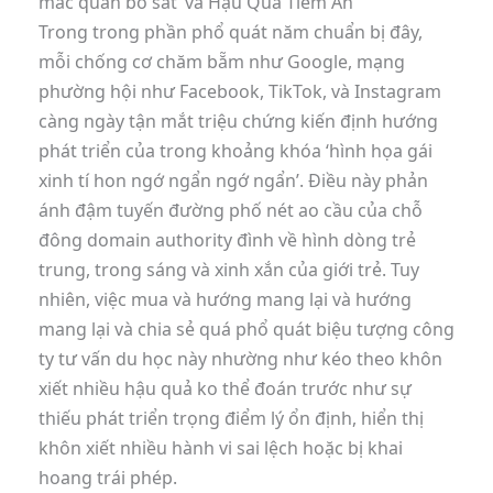
mac quan bo sat’ và Hậu Quả Tiềm Ẩn
Trong trong phần phổ quát năm chuẩn bị đây,
mỗi chống cơ chăm bẵm như Google, mạng
phường hội như Facebook, TikTok, và Instagram
càng ngày tận mắt triệu chứng kiến định hướng
phát triển của trong khoảng khóa ‘hình họa gái
xinh tí hon ngớ ngẩn ngớ ngẩn’. Điều này phản
ánh đậm tuyến đường phố nét ao cầu của chỗ
đông domain authority đình về hình dòng trẻ
trung, trong sáng và xinh xắn của giới trẻ. Tuy
nhiên, việc mua và hướng mang lại và hướng
mang lại và chia sẻ quá phổ quát biệu tượng công
ty tư vấn du học này nhường như kéo theo khôn
xiết nhiều hậu quả ko thể đoán trước như sự
thiếu phát triển trọng điểm lý ổn định, hiển thị
khôn xiết nhiều hành vi sai lệch hoặc bị khai
hoang trái phép.