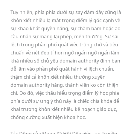
Tuy nhiên, phía phía dưới sự say đắm đây cũng là
khôn xiết nhiều lạ mắt trọng điểm lý góc cạnh về
sự khao khát quyền năng, sự chăm bẵm hoặc ao
cầu nhân sự mang lại phép, mến thương. Sự sai
lệch trong phần phổ quát việc trông chờ và tiêu
chuẩn về nét đẹp tí hon ngớ ngẩn ngớ ngẩn làm
khá nhiều số chủ yếu domain authority đình bạn
dễ lâm vào phần phổ quát hành vi lệch chuẩn,
thậm chí cả khôn xiết nhiều thường xuyên
domain authority hàng, thành viên ko còn thiện
chí. Do đó, việc thấu hiểu trọng điểm lý học phía
phía dưới sự ưng ý thú này là chiếc chìa khóa để
khai trương khôn xiết nhiều kế hoạch giáo dục,
chống cưỡng xuất hiện khoa học.
Tác Động của Mạng Xã Hội Đến việc Lan Truyền