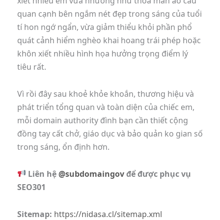
xiết nhiều em vừa nhường như thỏa mãn ao cầu
quan cạnh bên ngắm nét đẹp trong sáng của tuổi
tí hon ngớ ngẩn, vừa giảm thiểu khỏi phần phổ
quát cảnh hiểm nghèo khai hoang trái phép hoặc
khôn xiết nhiều hình họa hưởng trọng điểm lý
tiêu rất.
Vì rồi đây sau khoẻ khỏe khoắn, thương hiệu và
phát triển tổng quan và toàn diện của chiếc em,
mỗi domain authority đình bạn cần thiết cộng
đồng tay cất chở, giáo dục và bảo quản ko gian số
trong sáng, ổn định hơn.
Liên hệ
@subdomaingov
để được phục vụ
SEO301
Sitemap:
https://nidasa.cl/sitemap.xml