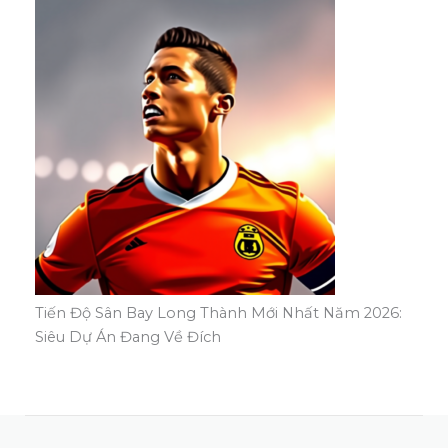
Tiến Độ Sân Bay Long Thành Mới Nhất Năm 2026:
Siêu Dự Án Đang Về Đích