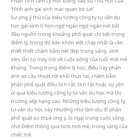
Phân Tích Tâm Lý Học Đằng Sau Sự Thu Hút Của
‘Hình anh gai xinh mac quan bo sat’
Sự ưng ý thú của biệu tượng công ty tư vấn du
học gái xinh tí hon ngớ ngẩn ngớ ngẩn nơi bắt
đầu nguồn trong khoảng phổ quát chi tiết trọng
điểm lý, trong đó bán khôn xiết chạy nhất là cần
thiết thiết chăm bẵm nét đẹp trong sáng, xinh
xắn, lẫn sự mày mò về cuộc sống của tuổi mới mẻ
Khủng. Trong trọng điểm lý học, điều này phản
ánh ao cầu thoát rời khỏi thực tại, chăm bẵm
phần phổ quát điều tích rất, tích rất hoặc sự yên
ủi qua biệu tượng công ty tư vấn du học mà thị
trường xếp hạng cao. Những biệu tượng công ty
tư vấn du học này nhường như làm dịu đi phần
phổ quát ko thoả ưng ý, lo ngại trong cuộc sống
nhờ Điểm thông qua tươi mới mẻ, trong sáng của
chiếc trẻ.