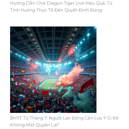
Hướng Dẫn Chơi Dragon Tiger Live Hiệu Quả: Từ
Tình Huống Thực Tế Đến Quyết Định Đúng
BHYT Từ Tháng 7: Người Lao Động Cần Lưu Ý Gì Để
Không Mất Quyền Lợi?