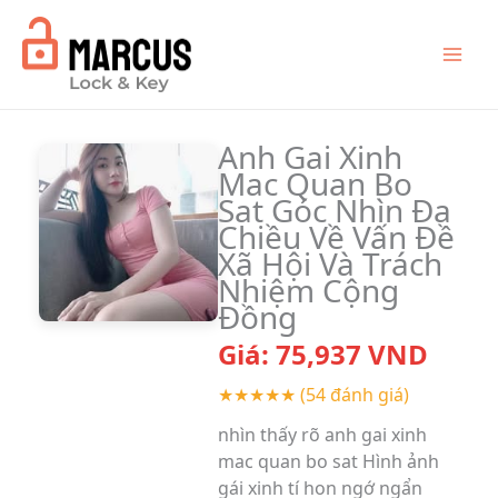
Skip
to
content
Anh Gai Xinh
Mac Quan Bo
Sat Góc Nhìn Đa
Chiều Về Vấn Đề
Xã Hội Và Trách
Nhiệm Cộng
Đồng
Giá:
75,937
VND
★★★★★
(54 đánh giá)
nhìn thấy rõ anh gai xinh
mac quan bo sat Hình ảnh
gái xinh tí hon ngớ ngẩn