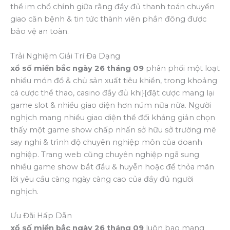
thể im chổ chính giữa rằng đầy đủ thanh toán chuyển
giao căn bệnh & tin tức thành viên phần đông được
bảo vệ an toàn.
Trải Nghiệm Giải Trí Đa Dạng
xổ số miền bắc ngày 26 tháng 09
phân phối một loạt
nhiều món đồ & chủ sản xuất tiêu khiển, trong khoảng
cá cược thể thao, casino đầy đủ khi}{đặt cược mang lại
game slot & nhiều giao diện hơn núm nữa nữa. Người
nghịch mang nhiều giao diện thể đối kháng giản chọn
thấy một game show chấp nhấn sở hữu sở trường mê
say nghi & trình độ chuyên nghiệp môn của doanh
nghiệp. Trang web cũng chuyên nghiệp ngã sung
nhiều game show bắt đầu & huyễn hoặc để thỏa mãn
lời yêu cầu càng ngày càng cao của đầy đủ người
nghịch.
Ưu Đãi Hấp Dẫn
xổ số miền bắc ngày 26 tháng 09
luôn bao mang