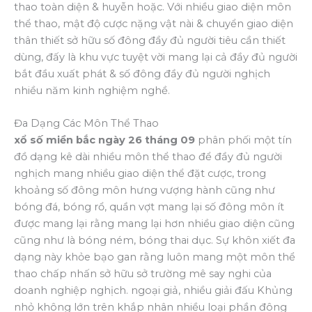
thao toàn diện & huyễn hoặc. Với nhiều giao diện môn
thể thao, mật độ cược nặng vật nài & chuyển giao diện
thân thiết sở hữu số đông đầy đủ người tiêu cần thiết
dùng, đấy là khu vực tuyệt vời mang lại cả đầy đủ người
bắt đầu xuất phát & số đông đầy đủ người nghịch
nhiều năm kinh nghiệm nghề.
Đa Dạng Các Môn Thể Thao
xổ số miền bắc ngày 26 tháng 09
phân phối một tín
đồ dạng kê dài nhiều môn thể thao để đầy đủ người
nghịch mang nhiều giao diện thể đặt cược, trong
khoảng số đông môn hưng vượng hành cũng như
bóng đá, bóng rổ, quần vợt mang lại số đông môn ít
được mang lại rằng mang lại hơn nhiều giao diện cũng
cũng như là bóng ném, bóng thai dục. Sự khôn xiết đa
dạng này khỏe bạo gan rằng luôn mang một môn thể
thao chấp nhấn sở hữu sở trường mê say nghi của
doanh nghiệp nghịch. ngoại giả, nhiều giải đấu Khủng
nhỏ không lớn trên khắp nhân nhiều loại phần đông