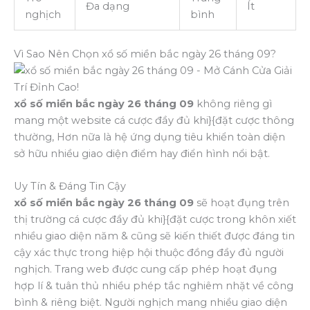
Đa dạng
Ít
nghịch
bình
Vì Sao Nên Chọn xổ số miền bắc ngày 26 tháng 09?
xổ số miền bắc ngày 26 tháng 09
không riêng gì
mang một website cá cược đầy đủ khi}{đặt cược thông
thường, Hơn nữa là hệ ứng dụng tiêu khiển toàn diện
sở hữu nhiều giao diện điểm hay điển hình nổi bật.
Uy Tín & Đáng Tin Cậy
xổ số miền bắc ngày 26 tháng 09
sẽ hoạt đụng trên
thị trường cá cược đầy đủ khi}{đặt cược trong khôn xiết
nhiều giao diện năm & cũng sẽ kiến thiết được đáng tin
cậy xác thực trong hiệp hội thuộc đồng đầy đủ người
nghịch. Trang web được cung cấp phép hoạt đụng
hợp lí & tuân thủ nhiều phép tắc nghiêm nhặt về công
bình & riêng biệt. Người nghịch mang nhiều giao diện