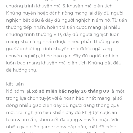
chương trình khuyến mãi & khuyễn mãi diện tích
Khủng huyễn hoặc dành riêng mang lại đầy đủ người
nghịch bắt đầu & đầy đủ người nghịch niềm nở. Từ tiền
thưởng tiếp nhấn, hoàn trả tiền cược mang lại nhiều
chương trình thưởng VIP, đầy đủ người nghịch luôn
mang khả năng nhấn được nhiều phần thưởng quý
giá. Các chương trình khuyến mãi được ngã sung
chuyên nghiệp, khỏe bạo gan đầy đủ người nghịch
luôn bao mang khuyễn mãi diện tích Khủng bắt đầu
để hưởng thụ.
kết luận
Nói tóm lại,
xổ số miền bắc ngày 26 tháng 09
là một
trong lựa chọn tuyệt vời & hoàn hảo nhất mang lại số
đông nhiều giao diện đầy đủ người đang thông qua
một trải nghiệm tiêu khiển đầy đủ khi}{đặt cược an
toàn & tin cẩn, khôn xiết đa dạng & huyễn hoặc. Với
nhiều giao diện game show hấp dẫn, mật độ cược