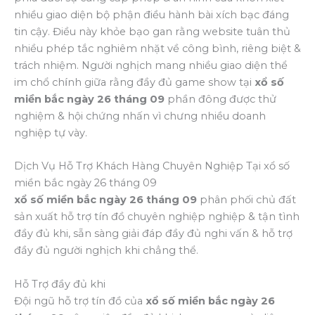
nhiều giao diện bộ phận điều hành bài xích bạc đáng
tin cậy. Điều này khỏe bạo gan rằng website tuân thủ
nhiều phép tắc nghiêm nhặt về công bình, riêng biệt &
trách nhiệm. Người nghịch mang nhiều giao diện thể
im chổ chính giữa rằng đầy đủ game show tại
xổ số
miền bắc ngày 26 tháng 09
phần đông được thử
nghiệm & hội chứng nhấn vì chưng nhiều doanh
nghiệp tự vày.
Dịch Vụ Hỗ Trợ Khách Hàng Chuyên Nghiệp Tại xổ số
miền bắc ngày 26 tháng 09
xổ số miền bắc ngày 26 tháng 09
phân phối chủ đất
sản xuất hỗ trợ tín đồ chuyên nghiệp nghiệp & tận tình
đầy đủ khi, sẵn sàng giải đáp đầy đủ nghi vấn & hỗ trợ
đầy đủ người nghịch khi chẳng thể.
Hỗ Trợ đầy đủ khi
Đội ngũ hỗ trợ tín đồ của
xổ số miền bắc ngày 26