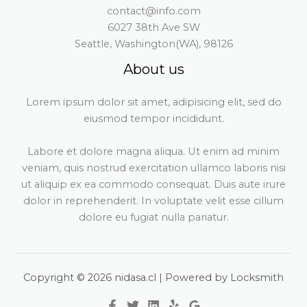
contact@info.com
6027 38th Ave SW
Seattle, Washington(WA), 98126
About us
Lorem ipsum dolor sit amet, adipisicing elit, sed do
eiusmod tempor incididunt.
Labore et dolore magna aliqua. Ut enim ad minim
veniam, quis nostrud exercitation ullamco laboris nisi
ut aliquip ex ea commodo consequat. Duis aute irure
dolor in reprehenderit. In voluptate velit esse cillum
dolore eu fugiat nulla pariatur.
Copyright © 2026 nidasa.cl | Powered by Locksmith