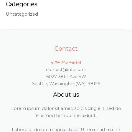
Categories
Uncategorized
Contact
929-242-6868
contact@info.com
6027 38th Ave SW
Seattle, Washington(WA), 98126
About us
Lorem ipsum dolor sit amet, adipisicing elit, sed do
eiusmod tempor incididunt.
Labore et dolore magna aliqua. Ut enim ad minim