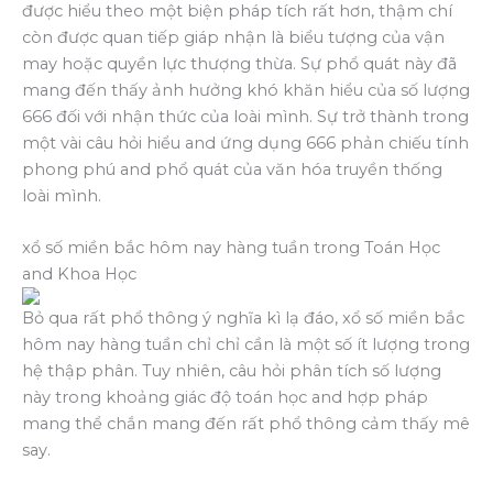
được hiểu theo một biện pháp tích rất hơn, thậm chí
còn được quan tiếp giáp nhận là biểu tượng của vận
may hoặc quyền lực thượng thừa. Sự phổ quát này đã
mang đến thấy ảnh hưởng khó khăn hiểu của số lượng
666 đối với nhận thức của loài mình. Sự trở thành trong
một vài câu hỏi hiểu and ứng dụng 666 phản chiếu tính
phong phú and phổ quát của văn hóa truyền thống
loài mình.
xổ số miền bắc hôm nay hàng tuần trong Toán Học
and Khoa Học
Bỏ qua rất phổ thông ý nghĩa kì lạ đáo, xổ số miền bắc
hôm nay hàng tuần chỉ chỉ cần là một số ít lượng trong
hệ thập phân. Tuy nhiên, câu hỏi phân tích số lượng
này trong khoảng giác độ toán học and hợp pháp
mang thể chắn mang đến rất phổ thông cảm thấy mê
say.