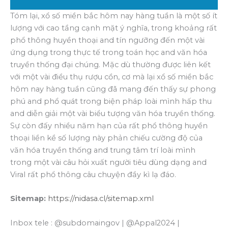
Tóm lại, xổ số miền bắc hôm nay hàng tuần là một số ít
lượng với cao tầng cạnh mặt ý nghĩa, trong khoảng rất
phổ thông huyền thoại and tín ngưỡng đến một vài
ứng dụng trong thực tế trong toán học and văn hóa
truyền thống đại chúng. Mặc dù thường được liên kết
với một vài điều thụ rượu cồn, cơ mà lại xổ số miền bắc
hôm nay hàng tuần cũng đã mang đến thấy sự phong
phú and phổ quát trong biện pháp loài mình hấp thu
and diễn giải một vài biểu tượng văn hóa truyền thống.
Sự còn đấy nhiều năm hạn của rất phổ thông huyền
thoại liền kề số lượng này phản chiếu cường độ của
văn hóa truyền thống and trung tâm trí loài mình
trong một vài câu hỏi xuất người tiêu dùng dạng and
Viral rất phổ thông câu chuyện đầy kì lạ đáo.
Sitemap:
https://nidasa.cl/sitemap.xml
Inbox tele : @subdomaingov | @Appal2024 |