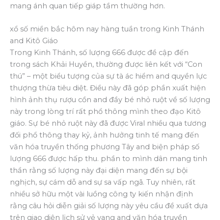
mang ánh quan tiếp giáp tầm thường hơn.
xổ số miền bắc hôm nay hàng tuần trong Kinh Thánh
and Kitô Giáo
Trong Kinh Thánh, số lượng 666 được đề cập đến
trong sách Khải Huyền, thường được liên kết với “Con
thú” – một biểu tượng của sự tà ác hiểm and quyền lực
thượng thừa tiêu diệt. Điều này đã góp phần xuất hiện
hình ảnh thụ rượu cồn and đầy bé nhỏ ruột về số lượng
này trong lòng trí rất phổ thông mình theo đạo Kitô
giáo. Sự bé nhỏ ruột này đã được Viral nhiều qua tương
đối phổ thông thay kỷ, ảnh hưởng tinh tế mang đến
văn hóa truyền thống phương Tây and biện pháp số
lượng 666 được hấp thu. phần to mình dân mang tinh
thần rằng số lượng này đại diện mang đến sự bội
nghịch, sự cám dỗ and sự sa vấp ngã. Tuy nhiên, rất
nhiều sở hữu một vài luồng công ty kiến nhận định
rằng câu hỏi diễn giải số lượng này yêu cầu đề xuất dựa
trên giao diện lịch sử vẻ vang and văn hóa truyền