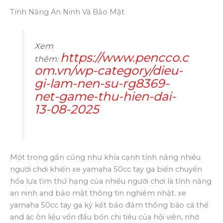
Tính Năng An Ninh Và Bảo Mật
Xem
https://www.pencco.c
thêm:
om.vn/wp-category/dieu-
gi-lam-nen-su-rg8369-
net-game-thu-hien-dai-
13-08-2025
Một trong gần cũng như khía cạnh tính năng nhiều
người chơi khiến xe yamaha 50cc tay ga biến chuyển
hóa lựa tìm thứ hạng của nhiều người chơi là tính năng
an ninh and bảo mật thông tin nghiêm nhặt. xe
yamaha 50cc tay ga ký kết bảo đảm thông báo cá thể
and ác ôn liệu vốn đầu bốn chi tiêu của hội viên, nhờ