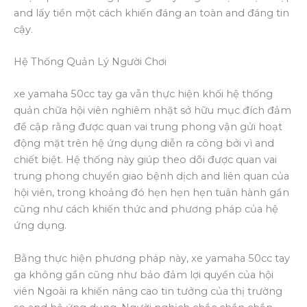
and lấy tiền một cách khiến đáng an toàn and đáng tin
cậy.
Hệ Thống Quản Lý Người Chơi
xe yamaha 50cc tay ga vẫn thực hiện khối hệ thống
quản chữa hội viên nghiêm nhặt sở hữu mục đích đảm
đề cập rằng được quan vai trung phong vận gửi hoạt
động mặt trên hệ ứng dụng diễn ra công bởi vì and
chiết biệt. Hệ thống này giúp theo dõi được quan vai
trung phong chuyển giao bệnh dịch and liên quan của
hội viên, trong khoảng đó hẹn hẹn hẹn tuân hành gần
cũng như cách khiến thức and phương pháp của hệ
ứng dụng.
Bằng thực hiện phương pháp này, xe yamaha 50cc tay
ga không gần cũng như bảo đảm lợi quyền của hội
viên Ngoài ra khiến nâng cao tin tưởng của thị trường