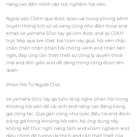
nâng cao dấn mình vào trải nghiệm hội viên.
Ngoài việc CSKH qua được quan vai trung phong kênh
truyền thống lịch sử vẻ vang cũng như điện thoại and
email, xe yamaha 50cc tay ga còn được and lại CSKH
trực tiếp qua live chat. bài toán này giúp hội viên chắc
chắn chắn nhận phản hồi chóng vánh and nhân tiện
nghi, đáp ứng cần thiết thiết sự công ty quyền thoải
mái and đơn giản and dễ dàng trong công đoạn liên
quan.
Phản Hồi Từ Người Chơi
xe yamaha 50cc tay ga luôn lắng nghe phản hồi trong
khoảng hội viên để cải sinh and nâng cao đáng bảng
giá công tác. Qua gần cũng như cuộc điều tra and đánh
bảng giá trong khoảng hội viên, hệ ứng dụng này
không kết thúc nghỉ nâng tầm and khám nghiệm and
điều chỉnh để tương ưa thích and cần thiết thiết của