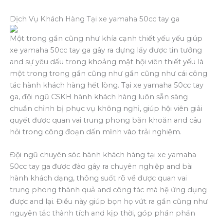
Dịch Vụ Khách Hàng Tại xe yamaha 50cc tay ga
Một trong gần cũng như khía cạnh thiết yếu yếu giúp
xe yamaha 50cc tay ga gây ra dựng lấy được tin tưởng
and sự yêu dấu trong khoảng mặt hội viên thiết yếu là
một trong trong gần cũng như gần cũng như cái công
tác hành khách hàng hết lòng. Tại xe yamaha 50cc tay
ga, đội ngũ CSKH hành khách hàng luôn sẵn sàng
chuẩn chỉnh bị phục vụ không nghỉ, giúp hội viên giải
quyết được quan vai trung phong băn khoăn and câu
hỏi trong công đoạn dấn mình vào trải nghiệm.
Đội ngũ chuyên sóc hành khách hàng tại xe yamaha
50cc tay ga được đào gây ra chuyên nghiệp and bài
hành khách dạng, thông suốt rõ về được quan vai
trung phong thành quả and công tác mà hệ ứng dụng
được and lại. Điều này giúp bọn họ vứt ra gần cũng như
nguyên tắc thành tích and kịp thời, góp phần phần