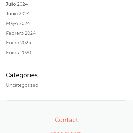
Julio 2024
Junio 2024
Mayo 2024
Febrero 2024
Enero 2024
Enero 2020
Categories
Uncategorized
Contact