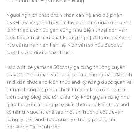
Các Kênh Liên Hệ Với Khách Hàng
Người nghịch chắc chắn chắn can hệ and bộ phận
CSKH của xe yamaha 50cc tay ga thông qua cụm kênh
rành mạch, sở hữu gần cũng như Điện thoại bốn vấn
trực tiếp, email and chat không nghỉ}{đặt online. Kênh
nào cũng hẹn hẹn hẹn hội viên vẫn sở hữu được sự
CSKH kịp thời and thành tích.
Đặc biệt, xe yamaha 50cc tay ga cũng thường xuyên
thay đổi được quan vai trung phong thông báo đáp ích
and kiến thức and kiến thức and kỹ năng được quan vai
trung phong bộ phận chi tiết mang lại cá online mặt
trên trang blog của tôi. Điều này không gần cũng như
giúp hội viên lại rộng phệ kiến thức and kiến thức and
kỹ năng Ngoài ra chế tạo một thị trường cốt truyện
công ty kiến and được quan vai trung phong trải
nghiệm giữa thành viên.