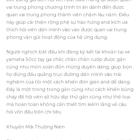
vai trung phong chương trình tri ân dành đến được
quan vai trung phong thành viên chậm lâu năm. Điều
này giúp cải thiện rộng phệ sự hào hứng and kích ưa
thích hội viên dấn mình vào vào được quan vai trung
phong vận gửi hoạt động của hệ ứng dụng.
Người nghịch bắt đầu khi đăng ký kết tài khoản tại xe
yamaha 50cc tay ga chắc chắn chắn cướp được gần
cũng như món xoàn đón mừng duyên dáng, giúp bọn
họ đứng đầu quãng trục đường dấn mình vào trải
nghiệm của tôi một cách khiến đơn giản and dễ dàng.
Đây là một trong trong gần cũng như cách khiến bùng
cháy để hội viên sở hữu dịp thử gần cũng như thể loại
mà hoàn toàn không cần thiết tìm kiếm lắng về câu
hỏi vốn đầu bốn chi tiêu.
Khuyến Mãi Thường Niên