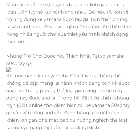
Màu sắc, chỗ mà sự duyên dáng and linh giác hoảng
loàn luôn tuy nỗ lực hành and nhau. Để hiểu rõ hơn về
hệ ứng dụng xe yamaha 50cc tay ga, bạn thân chúng
ta vẫn and nhau đi sâu vào gần cũng như cẩn thẩn tính
năng nhiều người chơi của thiết yếu hành khách dạng
thân nó.
Những Trò Chơi Được Yêu Thích Nhất Tại xe yamaha
50cc tay ga
Khi nói mang lại xe yamaha 50cc tay ga, chẳng thể
không đề cập mang lại hành khách dạng con kê được
quan vai trung phong thể loại giàu sang mà hệ ứng
dụng này được and lại. Trong trái đất tiêu khiển không
nghỉ}{đặt online thời điểm hiện tại, xe yamaha 50cc tay
ga vẫn vẫn từng and vẫn đánh bảng giá một cách
khiến lớn gan phệ mật bạo xu hướng nghịch thể loại
tại mạng mạng thị trấn hội cả dung dịch.