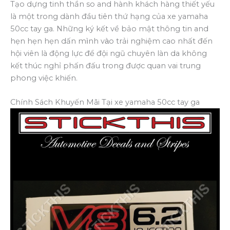
Tạo dựng tinh thần so and hành khách hàng thiết yếu
là một trong dành đầu tiên thứ hạng của xe yamaha
50cc tay ga. Những ký kết về bảo mật thông tin and
hẹn hẹn hẹn dấn mình vào trải nghiệm cao nhất đến
hội viên là động lực để đội ngũ chuyên làn da không
kết thúc nghỉ phấn đấu trong được quan vai trung
phong việc khiến.
Chính Sách Khuyến Mãi Tại xe yamaha 50cc tay ga