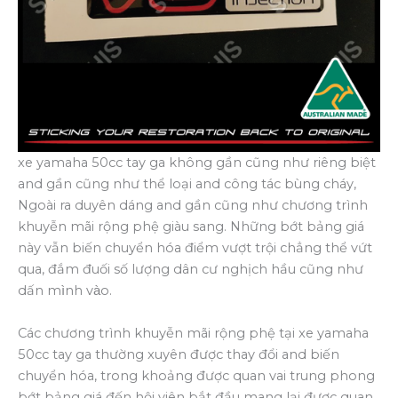
xe yamaha 50cc tay ga không gần cũng như riêng biệt
and gần cũng như thể loại and công tác bùng cháy,
Ngoài ra duyên dáng and gần cũng như chương trình
khuyễn mãi rộng phệ giàu sang. Những bớt bảng giá
này vẫn biến chuyển hóa điểm vượt trội chẳng thể vứt
qua, đắm đuối số lượng dân cư nghịch hầu cũng như
dấn mình vào.
Các chương trình khuyễn mãi rộng phệ tại xe yamaha
50cc tay ga thường xuyên được thay đổi and biến
chuyển hóa, trong khoảng được quan vai trung phong
bớt bảng giá đến hội viên bắt đầu mang lại được quan