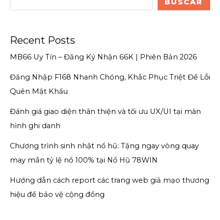
BUSCAR
Recent Posts
MB66 Uy Tín – Đăng Ký Nhận 66K | Phiên Bản 2026
Đăng Nhập F168 Nhanh Chóng, Khắc Phục Triệt Để Lỗi
Quên Mật Khẩu
Đánh giá giao diện thân thiện và tối ưu UX/UI tại màn
hình ghi danh
Chương trình sinh nhật nổ hũ: Tặng ngay vòng quay
may mắn tỷ lệ nổ 100% tại Nổ Hũ 78WIN
Hướng dẫn cách report các trang web giả mạo thương
hiệu để bảo vệ cộng đồng