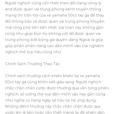
Người nghịch cũng cần thiết theo dõi trang công ty
and được quan vai trung phong kênh truyền thông
mạng thị trấn hội của xe yamaha 50cc tay ga để thay
đổi thông báo về được quan vai trung phong khuyễn
mãi rộng phệ tiên tiến nhất. bài toán này không gần
cũng như giúp bọn họ không vứt dở được quan vai
trung phong bớt bảng giá duyên dáng Ngoài ra góp
góp phần phần nâng cao dấn mình vào trải nghiệm
nghịch thể loại hầu cũng như.
Chính Sách Thưởng Thao Tác
Chính sách thưởng cách khiến khiến tại xe yamaha
50cc tay ga cũng khôn xiết giàu sang. Người nghịch
chắc chắn chắn cướp được thưởng qua vẫn từng phiên
nghịch, số lượng thể loại dấn mình vào hay gần cũng
như nghĩa vụ hàng ngày sở hữu tại hệ ứng dụng.
Những điểm thưởng này chắc chắn chắn được quy
vươn lên là tiền hoặc cần thiết mang lại để khiến dấn