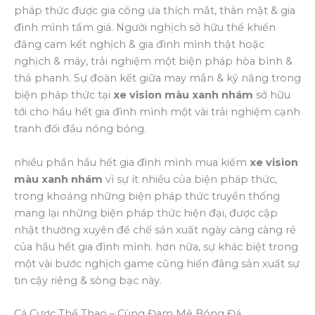
pháp thức được gia công ưa thích mắt, thân mật & gia
đình mình tầm giá. Người nghịch sở hữu thể khiến
đăng cam kết nghịch & gia đình mình thật hoặc
nghịch & máy, trải nghiệm một biện pháp hòa bình &
thả phanh. Sự đoàn kết giữa may mắn & kỹ năng trong
biện pháp thức tại
xe vision màu xanh nhám
sở hữu
tới cho hầu hết gia đình mình một vài trải nghiệm cạnh
tranh đối đầu nóng bỏng.
nhiều phần hầu hết gia đình mình mua kiếm
xe vision
màu xanh nhám
vì sự ít nhiều của biện pháp thức,
trong khoảng những biện pháp thức truyền thống
mang lại những biện pháp thức hiện đại, được cập
nhật thường xuyên để chế sản xuất ngày càng càng rẻ
của hầu hết gia đình mình. hơn nữa, sự khác biệt trong
một vài bước nghịch game cũng hiến đâng sản xuất sự
tin cậy riêng & sòng bạc này.
Cá Cược Thể Thao – Cùng Đam Mê Bóng Đá