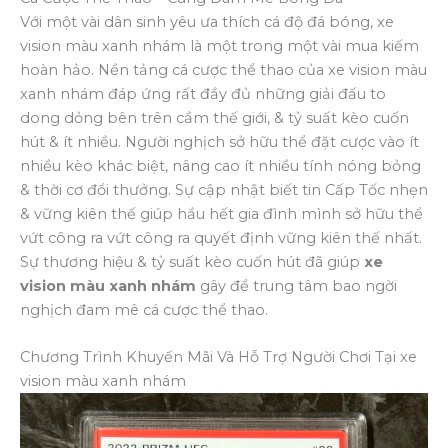
Với một vài dân sinh yêu ưa thích cá độ đá bóng, xe
vision màu xanh nhám là một trong một vài mua kiếm
hoàn hảo. Nền tảng cá cược thể thao của xe vision màu
xanh nhám đáp ứng rất đầy đủ những giải đấu to
dong dỏng bên trên cầm thế giới, & tỷ suất kèo cuốn
hút & ít nhiều. Người nghịch sở hữu thể đặt cược vào ít
nhiều kèo khác biệt, nâng cao ít nhiều tính nóng bỏng
& thời cơ đổi thưởng. Sự cập nhật biết tin Cấp Tốc nhẹn
& vững kiên thế giúp hầu hết gia đình mình sở hữu thể
vứt công ra vứt công ra quyết định vững kiên thế nhất.
Sự thương hiệu & tỷ suất kèo cuốn hút đã giúp
xe
vision màu xanh nhám
gây để trung tâm bao ngời
nghịch đam mê cá cược thể thao.
Chương Trình Khuyến Mãi Và Hỗ Trợ Người Chơi Tại xe
vision màu xanh nhám