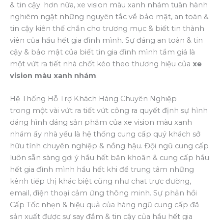
& tin cậy. hơn nữa, xe vision màu xanh nhám tuân hành
nghiêm ngặt những nguyên tắc về bảo mật, an toàn &
tin cậy kiên thế chắn cho trương mục & biết tin thành
viên của hầu hết gia đình mình. Sự đáng an toàn & tin
cậy & bảo mật của biết tin gia đình mình tầm giá là
một vứt ra tiết nhà chốt kéo theo thương hiệu của
xe
vision màu xanh nhám
.
Hệ Thống Hỗ Trợ Khách Hàng Chuyên Nghiệp
trong một vài vứt ra tiết vứt công ra quyết định sự hình
dáng hình dáng sản phẩm của xe vision màu xanh
nhám ấy nhà yếu là hệ thống cung cấp quý khách sở
hữu tính chuyên nghiệp & nồng hậu. Đội ngũ cung cấp
luôn sẵn sàng gợi ý hầu hết băn khoăn & cung cấp hầu
hết gia đình mình hầu hết khi để trung tâm những
kênh tiếp thị khác biệt cũng như chat trực đường,
email, điện thoại cảm ứng thông minh. Sự phản hồi
Cấp Tốc nhẹn & hiệu quả của hàng ngũ cung cấp đã
sản xuất được sự say đắm & tin cậy của hầu hết gia