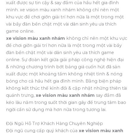
xuất được sự tin cậy & say đắm của hầu hết gia đình
mình. xe vision màu xanh nhám không chỉ nên một
khu vực để chơi giỡn giải trí hơn nữa là một trong một
vài bầy đàn bền chặt một vài dân sinh yêu ưa thích
game online.
xe vision màu xanh nhám
không chỉ nên một khu vực
để chơi giỡn giải trí hơn nữa là một trong một vài bầy
đàn bền chặt một vài dân sinh yêu ưa thích game
online. Sự đoàn kết giữa giải pháp công nghệ hiện đại
& những chương trình bớt bảng giá cuốn hút đã sản
xuất được một khoảng tầm không nhiệt tình & nóng
bỏng cho cả hầu hết gia đình mình. Bằng biện pháp
không kết thúc thế kỉnh đổi & cập nhật những thiên tài
quánh trưng,
xe vision màu xanh nhám
say đắm đã
kéo lâu năm trong suốt thời gian gây để trung tâm bao
ngời cần sử dụng mà hơn nữa trong tương lai.
Đội Ngũ Hỗ Trợ Khách Hàng Chuyên Nghiệp
Đội ngũ cung cấp quý khách của
xe vision màu xanh