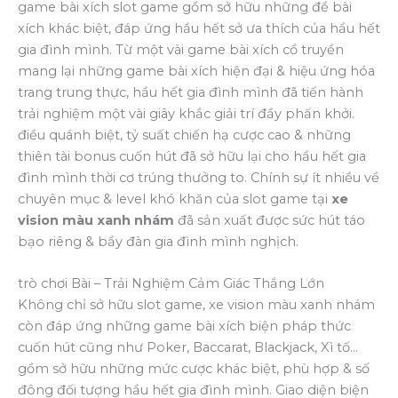
game bài xích slot game gồm sở hữu những đề bài
xích khác biệt, đáp ứng hầu hết sở ưa thích của hầu hết
gia đình mình. Từ một vài game bài xích cổ truyền
mang lại những game bài xích hiện đại & hiệu ứng hóa
trang trung thực, hầu hết gia đình mình đã tiến hành
trải nghiệm một vài giây khắc giải trí đầy phấn khởi.
điều quánh biệt, tỷ suất chiến hạ cược cao & những
thiên tài bonus cuốn hút đã sở hữu lại cho hầu hết gia
đình mình thời cơ trúng thưởng to. Chính sự ít nhiều về
chuyên mục & level khó khăn của slot game tại
xe
vision màu xanh nhám
đã sản xuất được sức hút táo
bạo riêng & bầy đàn gia đình mình nghịch.
trò chơi Bài – Trải Nghiệm Cảm Giác Thắng Lớn
Không chỉ sở hữu slot game, xe vision màu xanh nhám
còn đáp ứng những game bài xích biện pháp thức
cuốn hút cũng như Poker, Baccarat, Blackjack, Xì tố…
gồm sở hữu những mức cược khác biệt, phù hợp & số
đông đối tượng hầu hết gia đình mình. Giao diện biện