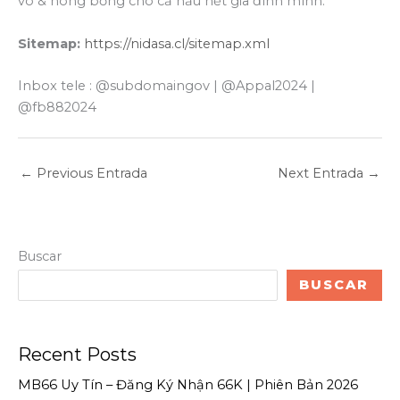
vô & nóng bỏng cho cả hầu hết gia đình mình.
Sitemap:
https://nidasa.cl/sitemap.xml
Inbox tele : @subdomaingov | @Appal2024 |
@fb882024
←
Previous Entrada
Next Entrada
→
Buscar
BUSCAR
Recent Posts
MB66 Uy Tín – Đăng Ký Nhận 66K | Phiên Bản 2026