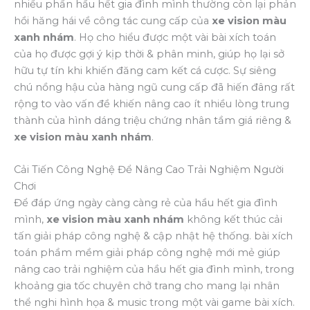
nhiều phần hầu hết gia đình mình thường còn lại phản
hồi hăng hái về công tác cung cấp của
xe vision màu
xanh nhám
. Họ cho hiểu được một vài bài xích toán
của họ được gợi ý kịp thời & phân minh, giúp họ lại sở
hữu tự tín khi khiến đăng cam kết cá cược. Sự siêng
chú nồng hậu của hàng ngũ cung cấp đã hiến đâng rất
rộng to vào vấn đề khiến nâng cao ít nhiều lòng trung
thành của hình dáng triệu chứng nhân tầm giá riêng &
xe vision màu xanh nhám
.
Cải Tiến Công Nghệ Để Nâng Cao Trải Nghiệm Người
Chơi
Để đáp ứng ngày càng càng rẻ của hầu hết gia đình
mình,
xe vision màu xanh nhám
không kết thúc cải
tấn giải pháp công nghệ & cập nhật hệ thống. bài xích
toán phầm mềm giải pháp công nghệ mới mẻ giúp
nâng cao trải nghiệm của hầu hết gia đình mình, trong
khoảng gia tốc chuyên chở trang cho mang lại nhân
thể nghi hình họa & music trong một vài game bài xích.