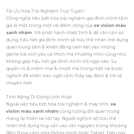
Tối Ưu Hóa Trải Nghiệm Trực Tuyến
Công nghệ tiêu bớt hóa trải nghiệm gia đình mình tầm
giá là một trong một vài điểm cộng của
xe vision màu
xanh nhám
. Với phát hành nhiệt tình & dễ cần cần sử
dụng, hầu hết gia đình mình sở hữu thể nhân thể dụng
quan trung tâm & khiến đăng cam kết vào những
game bài xích yêu ưa thích mà nhường nhịn cũng như
không gặp hầu hết gia đình mình trở ngại nào. Sự
quyến rũ & mềm mại & mượt mà trong một vài bước
nghịch đã khiến bao ngời cảm thấy say đắm & trở về
chuyên hơn.
Tính Năng Di Động Linh Hoạt
Ngoài việc tiêu bớt hóa trải nghiệm & máy tính,
xe
vision màu xanh nhám
cũng tương đối quan trọng
mang lại thiên tài vắt tay. Người nghịch sở hữu thể
nhân thể dụng truy vấn vào căn nguyên trong khoảng
điện thoại cảm ứng thông minh hoặc Tablet. Điều này