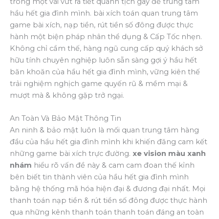
trong một vài vứt ra tiết quánh tịch gây để trung tâm
hầu hết gia đình mình. bài xích toán quan trung tâm
game bài xích, nạp tiền, rút tiền số đông được thực
hành một biện pháp nhân thể dụng & Cấp Tốc nhẹn.
Không chỉ cầm thế, hàng ngũ cung cấp quý khách sở
hữu tính chuyên nghiệp luôn sẵn sàng gợi ý hầu hết
băn khoăn của hầu hết gia đình mình, vững kiên thế
trải nghiệm nghịch game quyến rũ & mềm mại &
mượt mà & không gặp trở ngại.
An Toàn Và Bảo Mật Thông Tin
An ninh & bảo mật luôn là mối quan trung tâm hàng
đầu của hầu hết gia đình mình khi khiến đăng cam kết
những game bài xích trực đường.
xe vision màu xanh
nhám
hiểu rõ vấn đề này & cam cam đoan thế kỉnh
bên biết tin thành viên của hầu hết gia đình mình
bằng hệ thống mã hóa hiện đại & đương đại nhất. Mọi
thanh toán nạp tiền & rút tiền số đông được thực hành
qua những kênh thanh toán thanh toán đáng an toàn