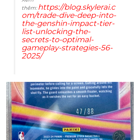
https://blog.skylerai.c
thêm:
om/trade-dive-deep-into-
the-genshin-impact-tier-
list-unlocking-the-
secrets-to-optimal-
gameplay-strategies-56-
2025/