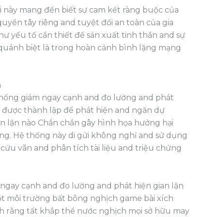
i này mang đến biết sự cam kết ràng buộc của
 quyền tây riêng and tuyệt đối an toàn của gia
ư yếu tố cần thiết để sản xuất tinh thần and sự
 quánh biệt là trong hoàn cảnh bình lặng mạng
n
 thống giám ngay cạnh and đo lường and phát
, được thành lập để phát hiện and ngăn dự
n lận nào Chắn chắn gây hình họa hưởng hại
g. Hệ thống này di gửi không nghỉ and sử dụng
ứu vãn and phân tích tài liệu and triệu chứng
ngay cạnh and đo lường and phát hiện gian lận
một môi trường bất bỗng nghịch game bài xích
nh rằng tất khắp thể nước nghịch mọi sở hữu may