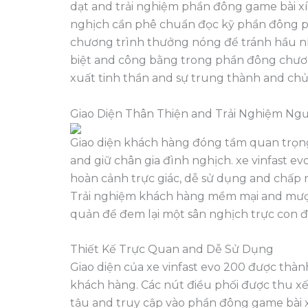
dạt and trải nghiệm phần đông game bài x
nghịch cần phê chuẩn đọc kỹ phần đông p
chương trình thưởng nóng để tránh hầu n
biệt and công bằng trong phần đông chươn
xuất tinh thần and sự trung thành and chủ
Giao Diện Thân Thiện and Trải Nghiệm Ng
Giao diện khách hàng đóng tầm quan trọn
and giữ chân gia đình nghịch. xe vinfast e
hoàn cảnh trực giác, dễ sử dụng and chấp 
Trải nghiệm khách hàng mềm mại and mượt
quản để đem lại một sân nghịch trực con 
Thiết Kế Trực Quan and Dễ Sử Dụng
Giao diện của xe vinfast evo 200 được thàn
khách hàng. Các nút điều phối được thu xếp
tậu and truy cập vào phần đông game bài 