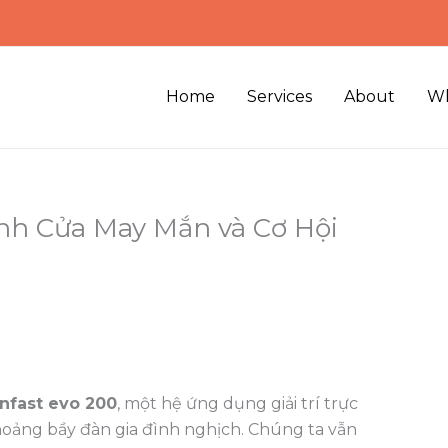
Home
Services
About
Wh
ánh Cửa May Mắn và Cơ Hội
infast evo 200
, một hệ ứng dụng giải trí trực
ảng bầy đàn gia đình nghịch. Chúng ta vẫn