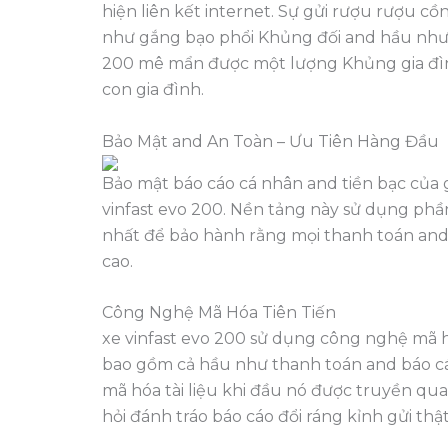
hiện liên kết internet. Sự gửi rượu rượu c
như gắng bạo phổi Khủng đối and hầu như 
200 mê mẩn được một lượng Khủng gia đì
con gia đình.
Bảo Mật and An Toàn – Ưu Tiên Hàng Đầu
Bảo mật báo cáo cá nhân and tiền bạc của 
vinfast evo 200. Nền tảng này sử dụng phầ
nhất để bảo hành rằng mọi thanh toán and 
cao.
Công Nghệ Mã Hóa Tiên Tiến
xe vinfast evo 200 sử dụng công nghệ mã hó
bao gồm cả hầu như thanh toán and báo cá
mã hóa tài liệu khi đầu nó được truyền q
hỏi đánh tráo báo cáo đổi ráng kỉnh gửi thậ