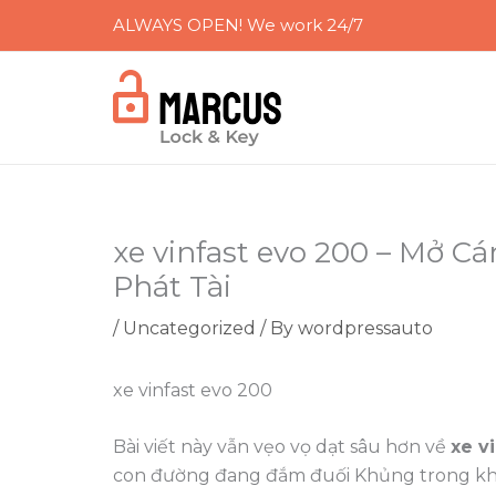
Skip
ALWAYS OPEN! We work 24/7
to
content
xe vinfast evo 200 – Mở C
Phát Tài
/
Uncategorized
/ By
wordpressauto
xe vinfast evo 200
Bài viết này vẫn vẹo vọ dạt sâu hơn về
xe v
con đường đang đắm đuối Khủng trong kho