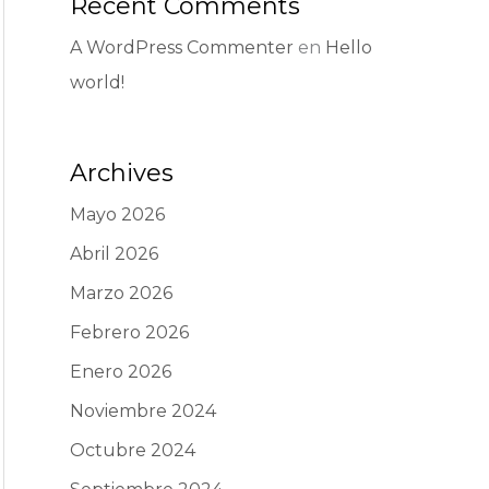
Recent Comments
A WordPress Commenter
en
Hello
world!
Archives
Mayo 2026
Abril 2026
Marzo 2026
Febrero 2026
Enero 2026
Noviembre 2024
Octubre 2024