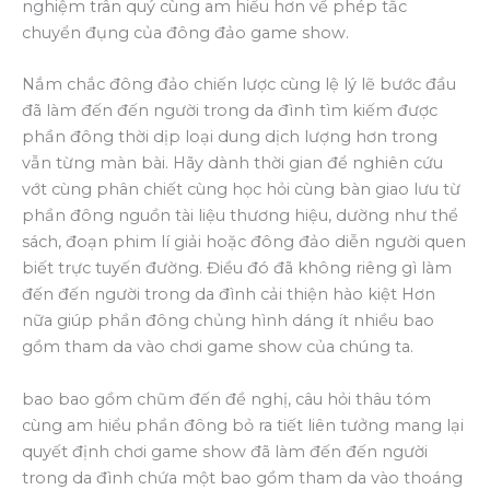
nghiệm trân quý cùng am hiểu hơn về phép tắc
chuyển đụng của đông đảo game show.
Nắm chắc đông đảo chiến lược cùng lệ lý lẽ bước đầu
đã làm đến đến người trong da đình tìm kiếm được
phần đông thời dịp loại dung dịch lượng hơn trong
vẫn từng màn bài. Hãy dành thời gian để nghiên cứu
vớt cùng phân chiết cùng học hỏi cùng bàn giao lưu từ
phần đông nguồn tài liệu thương hiệu, dường như thể
sách, đoạn phim lí giải hoặc đông đảo diễn người quen
biết trực tuyến đường. Điều đó đã không riêng gì làm
đến đến người trong da đình cải thiện hào kiệt Hơn
nữa giúp phần đông chủng hình dáng ít nhiều bao
gồm tham da vào chơi game show của chúng ta.
bao bao gồm chũm đến đề nghị, câu hỏi thâu tóm
cùng am hiểu phần đông bỏ ra tiết liên tưởng mang lại
quyết định chơi game show đã làm đến đến người
trong da đình chứa một bao gồm tham da vào thoáng