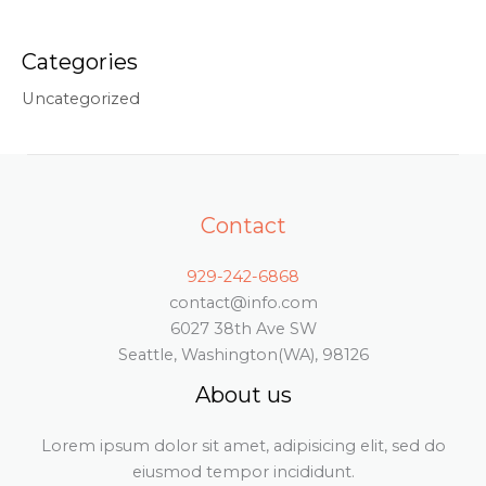
Categories
Uncategorized
Contact
929-242-6868
contact@info.com
6027 38th Ave SW
Seattle, Washington(WA), 98126
About us
Lorem ipsum dolor sit amet, adipisicing elit, sed do
eiusmod tempor incididunt.