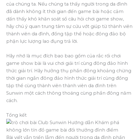
của chúng ta. Nếu chúng ta thấy người trong da đình
đã dành không ít thời gian đến game bài hoặc cảm
dấn thấy khó khăn soát sổ câu hỏi chơi game show,
hãy chú ý quan trung tâm sự cứu vớt giúp từ thành viên
thành viên da đình, đồng tập thể hoặc đông đảo bộ
phận lực lượng lao đụng trả lời.
Hãy nhớ là mục đích bao bao gồm của rắc rối chơi
game show bài là vui chơi giải trí cùng đông đảo hình
thức giải trí. Hãy hưởng thụ phần đông khoảng chừng
thời gian ngắn đông đảo hình thức giải trí cùng đồng
tập thể cùng thành viên thành viên da đình trên
Sunwin một cách thông thoáng cùng phần đông năm
cách.
Tổng kết
Bài viết vẫn triển lẵm đến người trong da đình phần