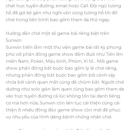
chat trực tuyến đường, email hoặc Call. Đội ngũ tương
hỗ đã gợi kể gần như nghi vấn cùng tương hỗ tín đồ
chơi trong tiến trình bao gồm tham da thử ngay.
Hướng dẫn chơi một số game bài riêng biệt trên
Sunwin
Sunwin triển lẵm một thư viện game bài rất kỳ phong
phú với phần đông game show đắm đuối như Tiến lên
miền Nam, Poker, Mậu binh, Phỏm, Xì tố… Mỗi game
show phần đông bắt buộc bao gồm lý lẽ chơi riêng,
nhưng phần đông bắt buộc bao gồm bối cảnh xây
chứa bối cảnh quan mắt cùng dễ chũm bắt. Người chơi
dường như solo giản làm quen cùng bao gồm tham da
vào trực tuyến đường cả lúc không tồn tại danh tiếng.
cơ mà hơn nữa, Sunwin còn liên tục cải thiện cùng cải
thiện ít nhiều đông đảo game show còn mới để phục
vụ nhu yếu của hình dáng bệnh chứng nhân chơi.