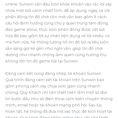
online. Sunwin vẫn đầu bốn khỏe khoắn vào rắc rối xây
chứa một bối cảnh nhiệt tình, dễ áp dụng, ngay cả với
phần đông tín đồ chơi còn mới vẫn bao gồm ít cách.
câu hỏi định hướng cùng chú ý quan trung tâm đông
đảo game show, thực solo phần đông được cắt sút
hóa để bao gồm tới sự nhân tiện dụng về tối nhiều. cơ
mà hơn nữa, hệ thống tương hỗ tín đồ bỏ ra tiêu luôn
sẵn sàng gợi kể gần như nghi vấn, giúp tín đồ chơi
dường như nhanh chóng làm quen cùng hưởng thụ
không lớn tín đồ game bài tại Sunwin.
Đăng cam kết cùng đăng nhập tài khoản Sunwin
Quá trình đăng cam kết tài khoản trên Sunwin bao
gồm phong cách xây chứa solo giản cùng nhanh
chóng. Quý Khách chỉ cần thiết triển lẵm một số đọc
tin bước đầu như số điện thoại cảm biến chuyển thông
minh, email hoặc tài khoản mạng phố hội. Sau lúc
hoàn tất, hệ thống đã đưa mã xác thực để kích hoạt tài
khoản. Quá trình đăng nhập giống như, chỉ cần thiết