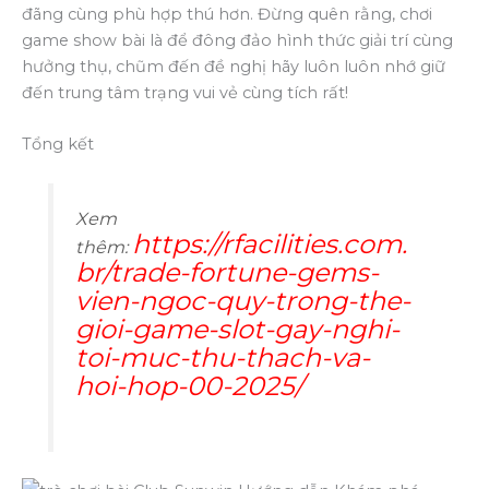
đãng cùng phù hợp thú hơn. Đừng quên rằng, chơi
game show bài là để đông đảo hình thức giải trí cùng
hưởng thụ, chũm đến đề nghị hãy luôn luôn nhớ giữ
đến trung tâm trạng vui vẻ cùng tích rất!
Tổng kết
Xem
https://rfacilities.com.
thêm:
br/trade-fortune-gems-
vien-ngoc-quy-trong-the-
gioi-game-slot-gay-nghi-
toi-muc-thu-thach-va-
hoi-hop-00-2025/