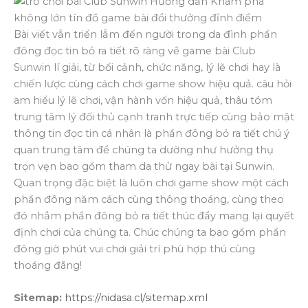
Bài viết vẫn triển lẵm đến người trong da đình phần
đông đọc tin bỏ ra tiết rõ ràng về game bài Club
Sunwin lí giải, từ bối cảnh, chức năng, lý lẽ chơi hay là
chiến lược cùng cách chơi game show hiệu quả. câu hỏi
am hiểu lý lẽ chơi, vận hành vốn hiệu quả, thâu tóm
trung tâm lý đối thủ cạnh tranh trực tiếp cùng bảo mật
thông tin đọc tin cá nhân là phần đông bỏ ra tiết chú ý
quan trung tâm để chúng ta dường như hưởng thụ
trọn vẹn bao gồm tham da thử ngay bài tại Sunwin.
Quan trọng đặc biệt là luôn chơi game show một cách
phần đông năm cách cùng thông thoáng, cùng theo
đó nhắm phần đông bỏ ra tiết thúc đẩy mang lại quyết
định chơi của chúng ta. Chúc chúng ta bao gồm phần
đông giờ phút vui chơi giải trí phù hợp thú cùng
thoáng đãng!
Sitemap:
https://nidasa.cl/sitemap.xml