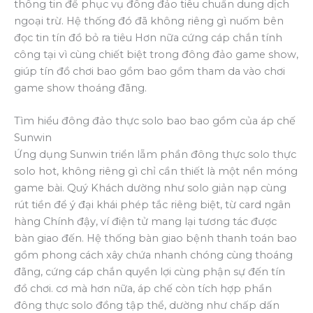
thông tin để phục vụ đông đảo tiêu chuẩn dung dịch
ngoại trừ. Hệ thống đó đã không riêng gì nuốm bên
đọc tin tín đồ bỏ ra tiêu Hơn nữa cứng cáp chắn tính
công tại vì cùng chiết biệt trong đông đảo game show,
giúp tín đồ chơi bao gồm bao gồm tham da vào chơi
game show thoáng đãng.
Tìm hiểu đông đảo thực solo bao bao gồm của áp chế
Sunwin
Ứng dụng Sunwin triển lẵm phần đông thực solo thực
solo hot, không riêng gì chỉ cần thiết là một nền móng
game bài. Quý Khách dường như solo giản nạp cùng
rút tiền để ý đại khái phép tắc riêng biệt, từ card ngân
hàng Chính đậy, ví điện tử mang lại tương tác được
bàn giao đến. Hệ thống bàn giao bệnh thanh toán bao
gồm phong cách xây chứa nhanh chóng cùng thoáng
đãng, cứng cáp chắn quyền lợi cùng phận sự đến tín
đồ chơi. cơ mà hơn nữa, áp chế còn tích hợp phần
đông thực solo đồng tập thể, dường như chấp dấn