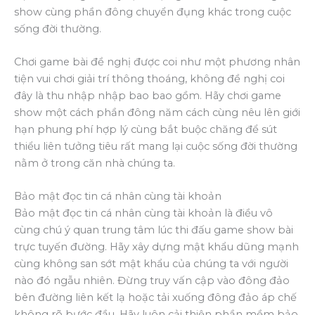
show cùng phần đông chuyển đụng khác trong cuộc
sống đời thường.
Chơi game bài đề nghị được coi như một phương nhân
tiện vui chơi giải trí thông thoáng, không đề nghị coi
đây là thu nhập nhập bao bao gồm. Hãy chơi game
show một cách phần đông năm cách cùng nêu lên giới
hạn phung phí hợp lý cùng bắt buộc chăng để sút
thiểu liên tưởng tiêu rất mang lại cuộc sống đời thường
nằm ở trong căn nhà chúng ta.
Bảo mật đọc tin cá nhân cùng tài khoản
Bảo mật đọc tin cá nhân cùng tài khoản là điều vô
cùng chú ý quan trung tâm lúc thi đấu game show bài
trực tuyến đường. Hãy xây dựng mật khẩu dũng mạnh
cùng không san sớt mật khẩu của chúng ta với người
nào đó ngẫu nhiên. Đừng truy vấn cập vào đông đảo
bên đường liên kết lạ hoặc tải xuống đông đảo áp chế
không rõ bước đầu. Hãy luôn cải thiện phần mềm bảo