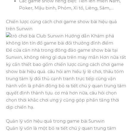
Các game show riêng biệt: Tiến lên miền Nam,
Poker, Mậu binh, Phỏm, Xì tố, Liêng, Sâm,….
Chiến lược cùng cách chơi game show bài hiệu quả
trên Sunwin
Để cửa căn nhà trong đông đảo game show bài tại
Sunwin, không riêng gì dựa trên may mắn Hơn nữa rất
kỳ cần thiết bao gồm chiến lược cùng cách chơi game
show bài hiệu quả. câu hỏi am hiểu lý lẽ chơi, thâu tóm
trung tâm lý đối thủ cạnh tranh trực tiếp cùng vận
hành vốn là phần đông bỏ ra tiết chú ý quan trung tâm
quyết định thành tựu. cơ mà hơn nữa, câu hỏi chọn
chọn thời khắc chơi ưng ý cũng góp phần tăng thời
dịp chiến hạ.
Quản lý vốn hiệu quả trong game bài Sunwin
Quản lý vốn là một bỏ ra tiết chú ý quan trung tâm