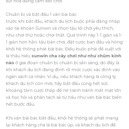
sút hóa đăng cam kết chơi.
Chuẩn bị và bắt đầu 1 ván bài bác
trước khi bắt đầu, khách du lịch buộc phải đăng nhập
vào tài khoản Sunwin và chọn tậu lối chơi yêu thích,
như chơi thử hoặc chơi thật. Quá trình này 1-1 giản và 1-
1 giản hơn hẳn: tậu bàn chơi, đặt cược ban đầu và hóng
khối hệ thống phát bài bác. Điều buộc phải đề xuất với
là thấu hiểu
sunwin cha cây chơi như như chũm kỉnh
nào
ở giai đoạn chuẩn bị chuẩn bị sẵn sàng, do đấy là
khi khách du lịch đang định rõ mức cược xác định vào
ngân sách cá nhân. Ví dụ, nếu khách hàng là công ty
khách du lịch còn mới, hãy bắt đầu cùng hết sức
khoảng tầm cược thấp để né tránh tránh mất mát lớn
và học hỏi và phân tách sẻ từ hầu như ván bài bác biển
hết bước đầu.
Khi ván bài bác bắt đầu, khối hệ thống sẽ phát mang
lại khách hàng cha lá bài bác úp, và khách du lịch đề