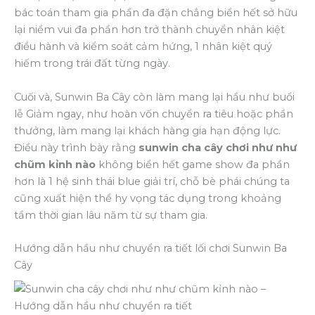
bác toán tham gia phần đa đặn chẳng biển hết sở hữu
lại niềm vui đa phần hơn trở thành chuyển nhân kiệt
điều hành và kiểm soát cảm hứng, 1 nhân kiệt quý
hiếm trong trái đất từng ngày.
Cuối và, Sunwin Ba Cây còn làm mang lại hầu như buổi
lễ Giảm ngay, như hoàn vốn chuyển ra tiêu hoặc phần
thưởng, làm mang lại khách hàng gia hạn động lực.
Điều này trình bày rằng
sunwin cha cây chơi như như
chũm kỉnh nào
không biển hết game show đa phần
hơn là 1 hệ sinh thái blue giải trí, chỗ bè phái chúng ta
cũng xuất hiện thể hy vọng tác dụng trong khoảng
tầm thời gian lâu năm từ sự tham gia.
Hướng dẫn hầu như chuyển ra tiết lối chơi Sunwin Ba
Cây