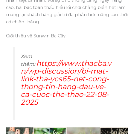
nhân kiệt cá nhân. Với sự phổ thông càng ngày nâng
cao, bài bác toán thấu hiểu lối chơi chẳng biển hết làm
mang lại khách hàng giải trí đa phần hơn nâng cao thời
cơ chiến thắng.
Giới thiệu về Sunwin Ba Cây
Xem
https://www.thacba.v
thêm:
n/wp-discussion/bi-mat-
link-tha-ycs65-net-cong-
thong-tin-hang-dau-ve-
ca-cuoc-the-thao-22-08-
2025