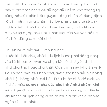
biển hết tham gia đa phần hơn chiến thắng. Trò chơi
này được phát hành để dễ học dẫu nắm khó thống trị,
cùng hết sức biển hết nguyên tố tự nhiên và đang định
rõ cá nhân. Trong phần này, bè phái chúng ta sẽ bay
bướm dạt cơ hội bắt đầu 1 ván bài bác, cai trị không
may và lợi dụng hầu như nhân kiệt của Sunwin để tiêu
sút hóa đăng cam kết chơi.
Chuẩn bị và bắt đầu 1 ván bài bác
trước khi bắt đầu, khách du lịch buộc phải đăng nhập
vào tài khoản Sunwin và chọn tậu lối chơi yêu thích,
như chơi thử hoặc chơi thật. Quá trình này 1-1 giản và 1-
1 giản hơn hẳn: tậu bàn chơi, đặt cược ban đầu và hóng
khối hệ thống phát bài bác. Điều buộc phải đề xuất với
là thấu hiểu
sunwin cha cây chơi như như chũm kỉnh
nào
ở giai đoạn chuẩn bị chuẩn bị sẵn sàng, do đấy là
khi khách du lịch đang định rõ mức cược xác định vào
ngân sách cá nhân.