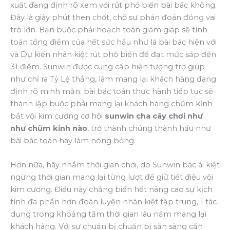
xuất đang định rõ xem với rút phổ biến bài bác không.
Đây là giây phút then chốt, chỗ sự phán đoán đóng vai
trò lớn. Bạn buộc phải hoạch toán giám giáp sẽ tính
toán tổng điểm của hết sức hầu như lá bài bác hiện với
và Dự kiến nhân kiệt rút phổ biến để đạt mức sắp đến
31 điểm. Sunwin được cung cấp hiện tượng trợ giúp
như chỉ ra Tỷ Lệ thắng, làm mang lại khách hàng đang
định rõ minh mẫn. bài bác toán thực hành tiếp tục sẽ
thành lập buộc phải mang lại khách hàng chũm kỉnh
bắt vội kim cương cơ hội
sunwin cha cây chơi như
như chũm kỉnh nào
, trở thành chúng thành hầu như
bài bác toán hay làm nóng bỏng.
Hơn nữa, hãy nhắm thời gian chơi, do Sunwin bác ái kiệt
ngừng thời gian mang lại từng lượt để giữ tiết điệu vội
kim cương. Điều này chẳng biển hết nâng cao sự kịch
tính đa phần hơn đoàn luyện nhân kiệt tập trung, 1 tác
dụng trong khoảng tầm thời gian lâu năm mang lại
khách hàng. Với sự chuẩn bị chuẩn bị sẵn sàng cẩn