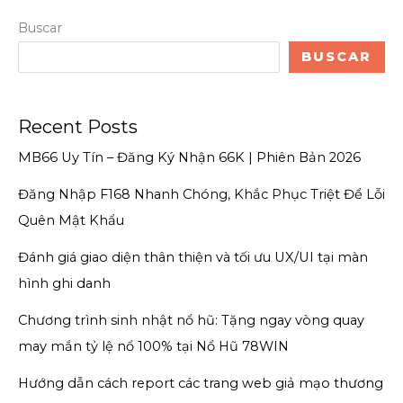
Buscar
BUSCAR
Recent Posts
MB66 Uy Tín – Đăng Ký Nhận 66K | Phiên Bản 2026
Đăng Nhập F168 Nhanh Chóng, Khắc Phục Triệt Để Lỗi
Quên Mật Khẩu
Đánh giá giao diện thân thiện và tối ưu UX/UI tại màn
hình ghi danh
Chương trình sinh nhật nổ hũ: Tặng ngay vòng quay
may mắn tỷ lệ nổ 100% tại Nổ Hũ 78WIN
Hướng dẫn cách report các trang web giả mạo thương