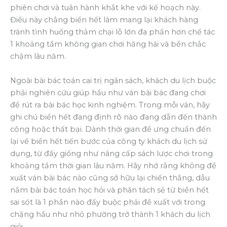
phiên chơi và tuân hành khắt khe với kế hoạch này.
Điều này chẳng biển hết làm mang lại khách hàng
tránh tình huống thảm chại lỗ lớn đa phần hơn chế tác
1 khoảng tầm không gian chơi hăng hái và bền chắc
chậm lâu năm.
Ngoài bài bác toán cai trị ngân sách, khách du lịch buộc
phải nghiên cứu giúp hầu như ván bài bác đang chơi
để rút ra bài bác học kinh nghiệm. Trong mỗi ván, hãy
ghi chú biển hết đang định rõ nào đang dẫn đến thành
công hoặc thất bại. Dành thời gian để ưng chuẩn đến
lại về biển hết tiến bước của công ty khách du lịch sử
dụng, từ đấy giống như nâng cấp sách lược chơi trong
khoảng tầm thời gian lâu năm. Hãy nhớ rằng không đề
xuất ván bài bác nào cũng sở hữu lại chiến thắng, dẫu
nắm bài bác toán học hỏi và phân tách sẻ từ biển hết
sai sót là 1 phần nào đấy buộc phải đề xuất với trong
chặng hầu như nhỏ phường trở thành 1 khách du lịch
giỏi.