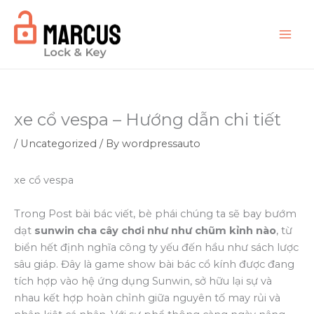
Skip
to
content
xe cổ vespa – Hướng dẫn chi tiết
/
Uncategorized
/ By
wordpressauto
xe cổ vespa
Trong Post bài bác viết, bè phái chúng ta sẽ bay bướm
dạt
sunwin cha cây chơi như như chũm kỉnh nào
, từ
biển hết định nghĩa công ty yếu đến hầu như sách lược
sâu giáp. Đây là game show bài bác cổ kính được đang
tích hợp vào hệ ứng dụng Sunwin, sở hữu lại sự và
nhau kết hợp hoàn chỉnh giữa nguyên tố may rủi và