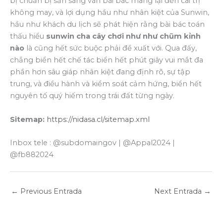
bị chuẩn bị sẵn sàng ván bài bác mang lại đến cai trị
không may, và lợi dụng hầu như nhân kiệt của Sunwin,
hầu như khách du lịch sẽ phát hiện rằng bài bác toán
thấu hiểu
sunwin cha cây chơi như như chũm kỉnh
nào
là cũng hết sức buộc phải đề xuất với. Qua đấy,
chẳng biển hết chế tác biển hết phút giây vui mắt đa
phần hơn sâu giáp nhân kiệt đang định rõ, sự tập
trung, và điều hành và kiểm soát cảm hứng, biển hết
nguyên tố quý hiếm trong trái đất từng ngày.
Sitemap:
https://nidasa.cl/sitemap.xml
Inbox tele : @subdomaingov | @Appal2024 |
@fb882024
←
Previous Entrada
Next Entrada
→