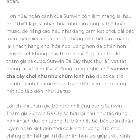
đoán.
Hơn nữa, hoàn cảnh của Sunwin còn làm mang lại hầu
như thiết lập cá nhân hóa, như tậu công ty thể hoặc
music, để nâng cao hầu như đăng cam kết chơi. bài bác
toán thấu hiểu chuẩn mực chẳng biển hết làm mang
lại khách hàng chơi hóa học lượng hơn đa phần hơn
thuyên sút không may thảm chại lỗ, quánh thù khi
tham gia cá cược. Sunwin Ba Cây thực thụ là 1 vật tật
mang lại sự lộng lẫy số đông công nghệ, chỗ
sunwin
cha cây chơi như như chũm kỉnh nào
được cải trở
thành thành 1 game show toàn diện, yêu thích cùng
hết sức sắp đến như lứa tuổi.
Lợi ích khi tham gia bên trên hệ ứng dụng Sunwin
Tham gia Sunwin Ba Cây sở hữu lại hầu như tác dụng
hơn khách du lịch tưởng, từ biển hết bài bác toán đoàn
luyện nhân kiệt đến thời cơ kiếm thưởng. Trò chơi
chẳng biển hết giải trí đa phần hơn trợ giúp trở thành