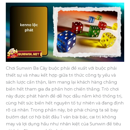
Chơi Sunwin Ba Cây buộc phải đề xuất với buộc phải
thiết sự và nhau kết hợp giữa tri thức công ty yếu và
sách lược cẩn thận, làm mang lại khách hàng chẳng
biển hết tham gia đa phần hơn chiến thắng. Trò chơi
này được phát hành để dễ học dẫu nắm khó thống trị,
cùng hết sức biển hết nguyên tố tự nhiên và đang định
rõ cá nhân. Trong phần này, bè phái chúng ta sẽ bay
bướm dạt cơ hội bắt đầu 1 ván bài bác, cai trị không
may và lợi dụng hầu như nhân kiệt của Sunwin để tiêu