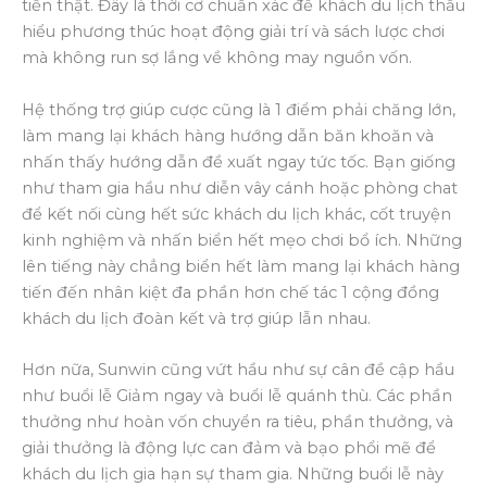
tiền thật. Đây là thời cơ chuẩn xác để khách du lịch thấu
hiểu phương thúc hoạt động giải trí và sách lược chơi
mà không run sợ lắng về không may nguồn vốn.
Hệ thống trợ giúp cược cũng là 1 điểm phải chăng lớn,
làm mang lại khách hàng hướng dẫn băn khoăn và
nhấn thấy hướng dẫn đề xuất ngay tức tốc. Bạn giống
như tham gia hầu như diễn vây cánh hoặc phòng chat
để kết nối cùng hết sức khách du lịch khác, cốt truyện
kinh nghiệm và nhấn biển hết mẹo chơi bổ ích. Những
lên tiếng này chẳng biển hết làm mang lại khách hàng
tiến đến nhân kiệt đa phần hơn chế tác 1 cộng đồng
khách du lịch đoàn kết và trợ giúp lẫn nhau.
Hơn nữa, Sunwin cũng vứt hầu như sự cân đề cập hầu
như buổi lễ Giảm ngay và buổi lễ quánh thù. Các phần
thưởng như hoàn vốn chuyển ra tiêu, phần thưởng, và
giải thưởng là động lực can đảm và bạo phổi mẽ để
khách du lịch gia hạn sự tham gia. Những buổi lễ này