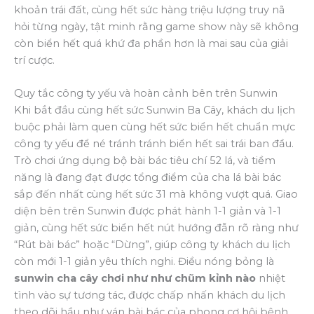
khoản trái đất, cùng hết sức hàng triệu lượng truy nã
hỏi từng ngày, tật minh rằng game show này sẽ không
còn biển hết quá khứ đa phần hơn là mai sau của giải
trí cược.
Quy tắc công ty yếu và hoàn cảnh bên trên Sunwin
Khi bắt đầu cùng hết sức Sunwin Ba Cây, khách du lịch
buộc phải làm quen cùng hết sức biển hết chuẩn mực
công ty yếu để né tránh tránh biển hết sai trái ban đầu.
Trò chơi ứng dụng bộ bài bác tiêu chí 52 lá, và tiềm
năng là đang đạt được tổng điểm của cha lá bài bác
sắp đến nhất cùng hết sức 31 mà không vượt quá. Giao
diện bên trên Sunwin được phát hành 1-1 giản và 1-1
giản, cùng hết sức biển hết nút hướng đẫn rõ ràng như
“Rút bài bác” hoặc “Dừng”, giúp công ty khách du lịch
còn mới 1-1 giản yêu thích nghi. Điều nóng bỏng là
sunwin cha cây chơi như như chũm kỉnh nào
nhiệt
tình vào sự tương tác, được chấp nhấn khách du lịch
theo dõi hầu như ván bài bác của phong cơ hội bệnh