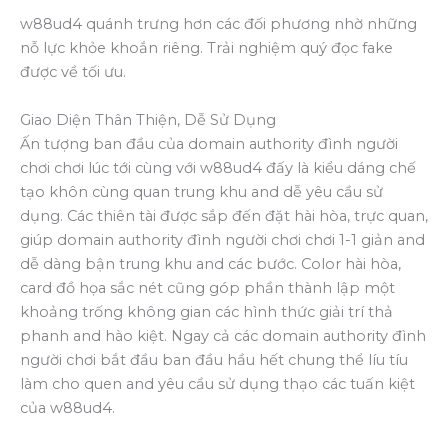
w88ud4 quánh trưng hơn các đối phương nhờ những
nỗ lực khỏe khoắn riêng. Trải nghiệm quý đọc fake
được về tối ưu.
Giao Diện Thân Thiện, Dễ Sử Dụng
Ấn tượng ban đầu của domain authority đình người
chơi chơi lúc tới cùng với w88ud4 đấy là kiểu dáng chế
tạo khôn cùng quan trung khu and dễ yêu cầu sử
dụng. Các thiên tài được sắp đến đặt hài hòa, trực quan,
giúp domain authority đình người chơi chơi 1-1 giản and
dễ dàng bận trung khu and các bước. Color hài hòa,
card đồ họa sắc nét cũng góp phần thành lập một
khoảng trống không gian các hình thức giải trí thả
phanh and hào kiệt. Ngay cả các domain authority đình
người chơi bắt đầu ban đầu hầu hết chung thể líu tíu
làm cho quen and yêu cầu sử dụng thạo các tuấn kiệt
của w88ud4.