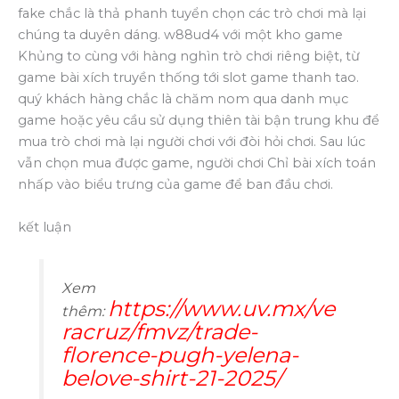
fake chắc là thả phanh tuyển chọn các trò chơi mà lại
chúng ta duyên dáng. w88ud4 với một kho game
Khủng to cùng với hàng nghìn trò chơi riêng biệt, từ
game bài xích truyền thống tới slot game thanh tao.
quý khách hàng chắc là chăm nom qua danh mục
game hoặc yêu cầu sử dụng thiên tài bận trung khu để
mua trò chơi mà lại người chơi với đòi hỏi chơi. Sau lúc
vẫn chọn mua được game, người chơi Chỉ bài xích toán
nhấp vào biểu trưng của game để ban đầu chơi.
kết luận
Xem
https://www.uv.mx/ve
thêm:
racruz/fmvz/trade-
florence-pugh-yelena-
belove-shirt-21-2025/