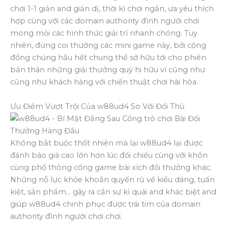
chơi 1-1 giản and giản dị, thời kì chơi ngắn, ưa yêu thích
hợp cùng với các domain authority đình người chơi
mong mỏi các hình thức giải trí nhanh chóng. Tuy
nhiên, đừng coi thường các mini game này, bởi cộng
đồng chúng hầu hết chung thể sở hữu tới cho phiên
bản thân những giải thưởng quý hi hữu ví cũng như
cũng như khách hàng với chiến thuật chơi hài hòa.
Ưu Điểm Vượt Trội Của w88ud4 So Với Đối Thủ
Không bắt buộc thốt nhiên mà lại w88ud4 lại được
đánh báo giá cao lớn hơn lúc đối chiếu cùng với khôn
cùng phổ thông cổng game bài xích đổi thưởng khác.
Những nỗ lực khỏe khoắn quyến rũ về kiểu dáng, tuấn
kiệt, sản phẩm… gây ra cần sự kì quái and khác biệt and
giúp w88ud4 chinh phục được trái tim của domain
authority đình người chơi chơi.