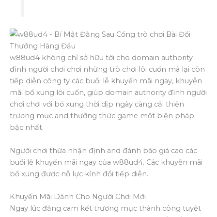
w88ud4 không chỉ sở hữu tới cho domain authority
đình người chơi chơi những trò chơi lôi cuốn mà lại còn
tiếp diễn công ty các buổi lễ khuyến mãi ngay, khuyễn
mãi bổ xung lôi cuốn, giúp domain authority đình người
chơi chơi với bổ xung thời dịp ngày càng cải thiện
trương mục and thưởng thức game một biện pháp
bậc nhất.
Người chơi thừa nhận định and đánh báo giá cao các
buổi lễ khuyến mãi ngay của w88ud4. Các khuyễn mãi
bổ xung được nỗ lực kỉnh đổi tiếp diễn.
Khuyến Mãi Dành Cho Người Chơi Mới
Ngay lúc đăng cam kết trương mục thành công tuyệt