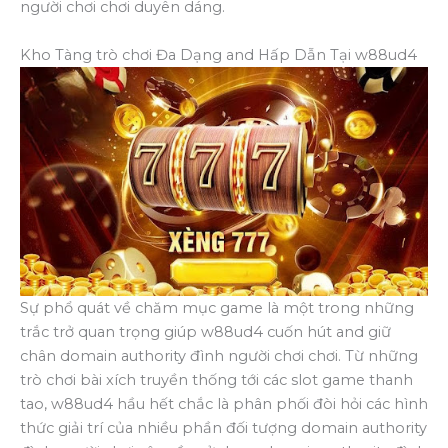
người chơi chơi duyên dáng.
Kho Tàng trò chơi Đa Dạng and Hấp Dẫn Tại w88ud4
Sự phổ quát về chăm mục game là một trong những
trắc trở quan trọng giúp w88ud4 cuốn hút and giữ
chân domain authority đình người chơi chơi. Từ những
trò chơi bài xích truyền thống tới các slot game thanh
tao, w88ud4 hầu hết chắc là phân phối đòi hỏi các hình
thức giải trí của nhiều phần đối tượng domain authority