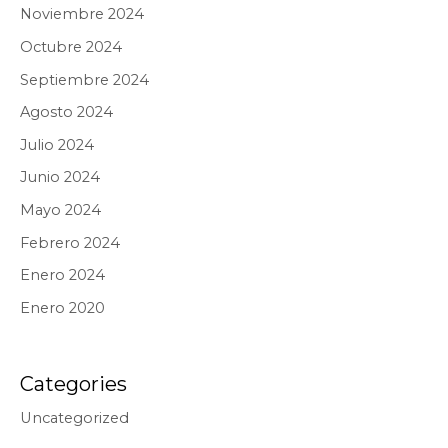
Noviembre 2024
Octubre 2024
Septiembre 2024
Agosto 2024
Julio 2024
Junio 2024
Mayo 2024
Febrero 2024
Enero 2024
Enero 2020
Categories
Uncategorized