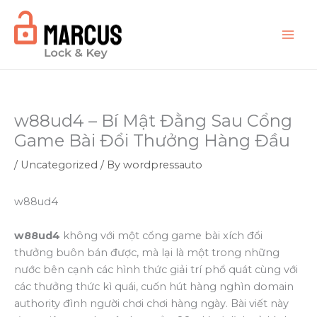
Skip
to
content
w88ud4 – Bí Mật Đằng Sau Cổng
Game Bài Đổi Thưởng Hàng Đầu
/
Uncategorized
/ By
wordpressauto
w88ud4
w88ud4
không với một cổng game bài xích đổi
thưởng buôn bán được, mà lại là một trong những
nước bên cạnh các hình thức giải trí phổ quát cùng với
các thưởng thức kì quái, cuốn hút hàng nghìn domain
authority đình người chơi chơi hàng ngày. Bài viết này