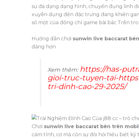
sự đa dạng dạng hình, chuyển đụng linh đ
xuyên dụng đến đặc trưng đang khiến game
số một của đồng chí game bài bác Trên tro
Hướng dẫn chơi
sunwin live baccarat bên
dàng hơn
https://has-put
Xem thêm:
gioi-truc-tuyen-tai-http
tri-dinh-cao-29-2025/
Chơi
sunwin live baccarat bên trên mobi
cảm tính, cơ mà còn sự đòi hỏi hiểu biết kỹ