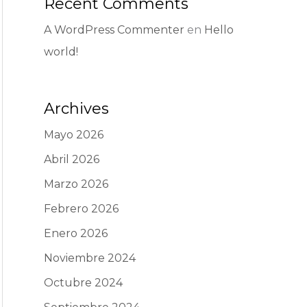
Recent Comments
A WordPress Commenter
en
Hello
world!
Archives
Mayo 2026
Abril 2026
Marzo 2026
Febrero 2026
Enero 2026
Noviembre 2024
Octubre 2024