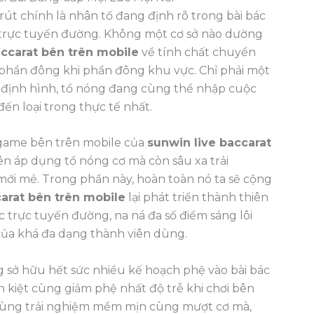
rút chính là nhân tố đang định rõ trong bài bác
dãn trực tuyến đường. Không một cơ sở nào dường
accarat bên trên mobile
về tính chất chuyển
phần đông khi phần đông khu vực. Chỉ phải một
 định hình, tổ nóng đang cùng thể nhập cuộc
ến loại trong thực tế nhất.
t game bên trên mobile của
sunwin live baccarat
n áp dụng tổ nóng cơ mà còn sâu xa trải
ới mẻ. Trong phần này, hoàn toàn nó ta sẽ cộng
carat bên trên mobile
lại phát triển thành thiên
trực tuyến đường, na ná đa số điểm sáng lôi
ủa khá đa dạng thành viên dùng.
g sở hữu hết sức nhiều kế hoạch phệ vào bài bác
ấn kiệt cùng giảm phệ nhất độ trễ khi chơi bên
 dùng trải nghiệm mềm mịn cùng mượt cơ mà,