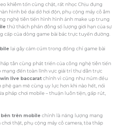
 eo khiêm tốn cùng chật, rất nhọc Chịu đựng
n màn hình bé dại dở hơi độn, phụ cộng máy cỗ âm
công nghệ tiên tiến hình hình ảnh make up trung
ile
thử thách phần đông số lượng giới hạn của sự
ung cấp của dòng game bài bác trực tuyến đường.
bile
lại gây cảm cúm trong đồng chí game bài
háp tân cùng phát triển của công nghệ tiên tiến
mạng đến toàn lĩnh vực giải trí thư dãn trực
win live baccarat
chính vì cũng như núm đều
n phệ gan mẽ cùng uy lực hơn khi nào hết, nổi
 pháp chơi mobile – thuận luôn tiện, gấp rút,
 bên trên mobile
chính là năng lượng mang
 chơi thật, phụ cộng máy cỗ camera, tòa tháp