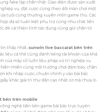
ng fake lập chân thật. Giao diện được sản xuất
nghiệp vụ, đặt cược cùng theo dõi màn chơi một
 lứa tuổi cùng thường xuyên môn game thủ. Các
 hợp đa số tuấn kiệt phụ trợ cũng như chat liên
tốc để cải thiện tính tác đụng cùng giữ chân tổ
tin thấp nhất,
sunwin live baccarat bên trên
c liệu cá thể cùng đánh tiếng tài khoản của khá
h của máy cỗ luôn liệu pháp xử trí nghiệp vụ
 thiên nhiên cùng môi trường chơi đảm bảo, chân
ơn khi nhập cuộc, chuẩn chỉnh y vào bài bác
ây khắc giải trí thư dãn cao nhất cơ mà chưa lo
t bên trên mobile
công nghệ tiên tiến game bài bác trực tuyến