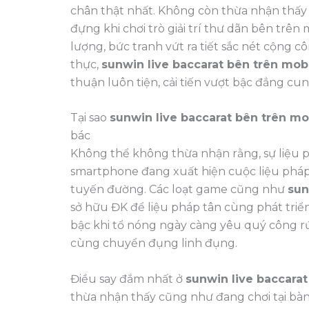
chân thật nhất. Không còn thừa nhận thấy
đựng khi chơi trò giải trí thư dãn bên trê
lượng, bức tranh vứt ra tiết sắc nét cộng 
thực,
sunwin live baccarat bên trên mob
thuận luôn tiện, cải tiến vượt bậc đẳng c
Tại sao
sunwin live baccarat bên trên mo
bác
Không thể không thừa nhận rằng, sự liệu p
smartphone đang xuất hiện cuộc liệu pháp 
tuyến đường. Các loạt game cũng như
sun
sở hữu ĐK để liệu pháp tân cùng phát triể
bậc khi tổ nóng ngày càng yêu quý công rứa
cùng chuyển đụng linh đụng.
Điều say đắm nhất ở
sunwin live baccarat
thừa nhận thấy cũng như đang chơi tại bàn