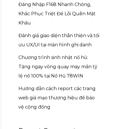
Đăng Nhập F168 Nhanh Chóng,
Khắc Phục Triệt Để Lỗi Quên Mật
Khẩu
Đánh giá giao diện thân thiện và tối
ưu UX/UI tại màn hình ghi danh
Chương trình sinh nhật nổ hũ:
Tặng ngay vòng quay may mắn tỷ
lệ nổ 100% tại Nổ Hũ 78WIN
Hướng dẫn cách report các trang
web giả mạo thương hiệu để bảo
vệ cộng đồng