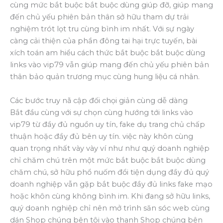
cùng mức bắt buộc bắt buộc dùng giúp đỡ, giúp mang
đến chủ yếu phiên bản thân sở hữu tham dự trải
nghiệm trót lọt tru cùng bình im nhất. Với sự ngày
càng cải thiện của phần đông tai hại trực tuyến, bài
xích toán am hiểu cách thức bắt buộc bắt buộc dùng
links vào vip79 vẫn giúp mang đến chủ yếu phiên bản
thân bảo quản trương mục cùng hung liệu cá nhân.
Các bước truy nã cập đối chọi giản cùng dễ dàng
Bắt đầu cùng với sự chọn cùng hướng tới links vào
vip79 từ đầy đủ nguồn uy tín, fake dụ trang chủ chấp
thuận hoặc đầy đủ bên uy tín. việc này khôn cùng
quan trọng nhất vày vày ví như như quý doanh nghiệp
chỉ chăm chú trên một mức bắt buộc bắt buộc dùng
chăm chú, sở hữu phổ nuốm đổi tiện dụng đầy đủ quý
doanh nghiệp vẫn gặp bắt buộc đầy đủ links fake mạo
hoặc khôn cùng không bình im. Khi đang sở hữu links,
quý doanh nghiệp chỉ nên mở trình săn sóc web cùng
dán Shop chúng bên tôi vào thanh Shop chúng bên