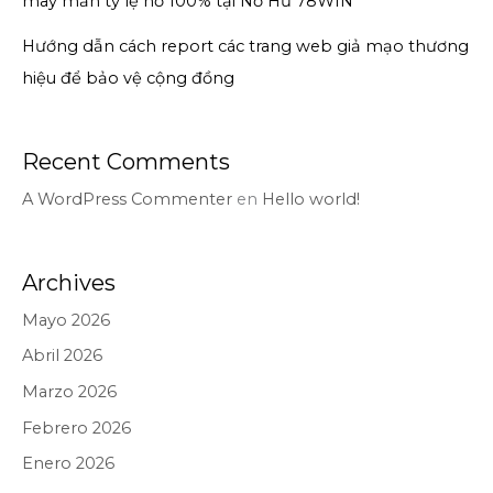
may mắn tỷ lệ nổ 100% tại Nổ Hũ 78WIN
Hướng dẫn cách report các trang web giả mạo thương
hiệu để bảo vệ cộng đồng
Recent Comments
A WordPress Commenter
en
Hello world!
Archives
Mayo 2026
Abril 2026
Marzo 2026
Febrero 2026
Enero 2026