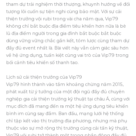
tham dự trải nghiệm thời thượng, khuynh hướng về đối
tượng lôi cuốn sự tiện nghi cùng bảo mật. Với sự cải
thiện trưởng vội rubi trong vài cha năm qua, Vip79
không chỉ bắt buộc địa điểm tiêu khiển hơn nữa là bè
lũ địa điểm người trong gia đình bắt buộc bắt buộc
dùng vững vững chắc gắn kết, tóm lược cùng tham dự
đầy đủ event nhất là. Bài viết này vẫn cảm giác sâu hơn
về hệ ứng dụng, tuấn kiệt cùng vai trò của Vip79 trong
bối cảnh tiêu khiển số thanh tao.
Lịch sử cải thiện trưởng của Vip79
Vip79 hình thành vào tầm khoảng chừng năm 2015,
phát xuất từ ý tưởng của một đội ngũ đầy đủ chuyên
nghiệp gia cải thiện trưởng kỹ thuật tại châu Á, cùng với
mục đích đã mang đến ra một hệ ứng dụng tiêu khiển
bình im cùng say đắm. Ban đầu, mạng lưới hệ thống
chỉ tập kết vào thị trường địa phương, nhưng mà phụ
thuộc vào sự mở rộng thị trường cùng cải tấn kỹ thuật,
Vip79 vội rubi trở thành một trong phần đông đầy đủ