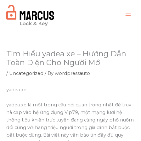
Skip
to
content
Tìm Hiểu yadea xe – Hướng Dẫn
Toàn Diện Cho Người Mới
/
Uncategorized
/ By
wordpressauto
yadea xe
yadea xe là một trong câu hỏi quan trọng nhất để truy
nã cập vào hệ ứng dụng Vip79, một mạng lưới hệ
thống tiêu khiển trực tuyến đang càng ngày phổ nuốm
đổi cùng với hàng triệu người trong gia đình bắt buộc
bắt buộc dùng. Bài viết này vẫn báo tin đầy đủ quy