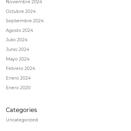
Noviembre 2024
Octubre 2024
Septiembre 2024
Agosto 2024
Julio 2024
Junio 2024
Mayo 2024
Febrero 2024
Enero 2024
Enero 2020
Categories
Uncategorized