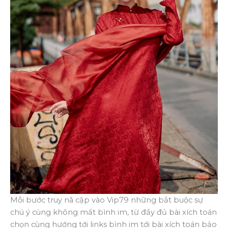
Mỗi bước truy nã cập vào Vip79 những bắt buộc sự
chú ý cùng không mất bình im, từ đầy đủ bài xích toán
chọn cùng hướng tới links bình im tới bài xích toán bảo