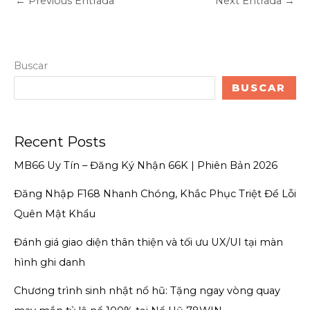
←
Previous Entrada
Next Entrada
→
Buscar
BUSCAR
Recent Posts
MB66 Uy Tín – Đăng Ký Nhận 66K | Phiên Bản 2026
Đăng Nhập F168 Nhanh Chóng, Khắc Phục Triệt Để Lỗi
Quên Mật Khẩu
Đánh giá giao diện thân thiện và tối ưu UX/UI tại màn
hình ghi danh
Chương trình sinh nhật nổ hũ: Tặng ngay vòng quay