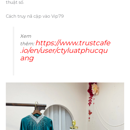
thuật số.
Cách truy nã cập vào Vip79
Xem
https://www.trustcafe
thêm:
.io/en/user/ctyluatphucqu
ang