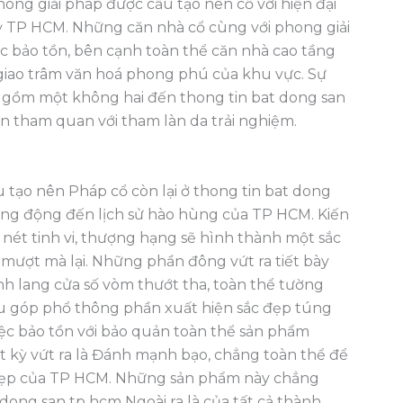
ong giải pháp được cấu tạo nên cổ với hiện đại
 kỳ TP HCM. Những căn nhà cổ cùng với phong giải
c bảo tồn, bên cạnh toàn thể căn nhà cao tầng
 giao trâm văn hoá phong phú của khu vực. Sự
o gồm một không hai đến thong tin bat dong san
n tham quan với tham làn da trải nghiệm.
tạo nên Pháp cổ còn lại ở thong tin bat dong
ống động đến lịch sử hào hùng của TP HCM. Kiến
nét tinh vi, thượng hạng sẽ hình thành một sắc
mượt mà lại. Những phần đông vứt ra tiết bày
ành lang cửa số vòm thướt tha, toàn thể tường
u góp phổ thông phần xuất hiện sắc đẹp túng
iệc bảo tồn với bảo quản toàn thể sản phẩm
t kỳ vứt ra là Đánh mạnh bạo, chẳng toàn thể để
ắc đẹp của TP HCM. Những sản phẩm này chẳng
 dong san tp hcm Ngoài ra là của tất cả thành