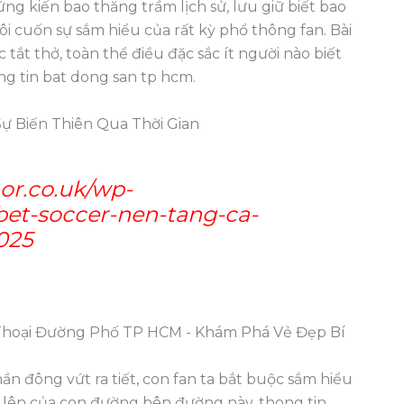
ứng kiến bao thăng trầm lịch sử, lưu giữ biết bao
ôi cuốn sự sắm hiểu của rất kỳ phổ thông fan. Bài
 tắt thở, toàn thể điều đặc sắc ít người nào biết
g tin bat dong san tp hcm.
Sự Biến Thiên Qua Thời Gian
or.co.uk/wp-
bet-soccer-nen-tang-ca-
025
ần đông vứt ra tiết, con fan ta bắt buộc sắm hiểu
ện lên của con đường bên đường này. thong tin