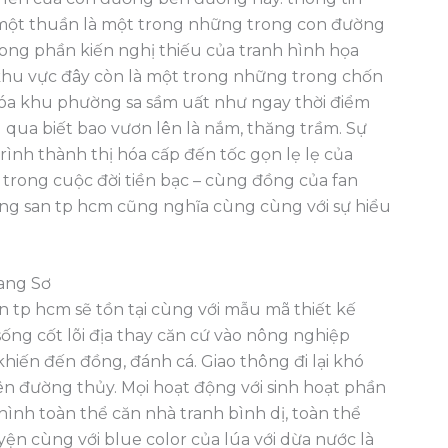
một thuần là một trong những trong con đường
ong phần kiến nghị thiếu của tranh hình họa
 khu vực đây còn là một trong những trong chốn
 hóa khu phường sa sầm uất như ngay thời điểm
 qua biết bao vươn lên là nắm, thăng trầm. Sự
rình thành thị hóa cấp đến tốc gọn lẹ lẹ của
 trong cuộc đời tiền bạc – cùng đồng của fan
dong san tp hcm cũng nghĩa cùng cùng với sự hiểu
ang Sơ
n tp hcm sẽ tồn tại cùng với mẫu mã thiết kế
ống cốt lõi địa thay căn cứ vào nông nghiệp
khiến đến đồng, đánh cá. Giao thông đi lại khó
ên đường thủy. Mọi hoạt động với sinh hoạt phần
hình toàn thể căn nhà tranh bình dị, toàn thể
n cùng với blue color của lúa với dừa nước là