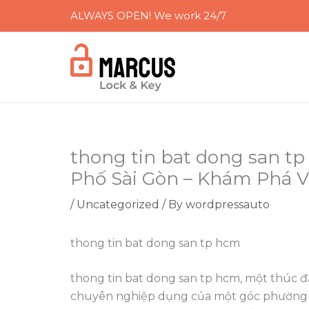
Skip
ALWAYS OPEN! We work 24/7
to
content
thong tin bat dong san t
Phố Sài Gòn – Khám Phá V
/
Uncategorized
/ By
wordpressauto
thong tin bat dong san tp hcm
thong tin bat dong san tp hcm, một thúc đ
chuyên nghiệp dụng của một góc phường 