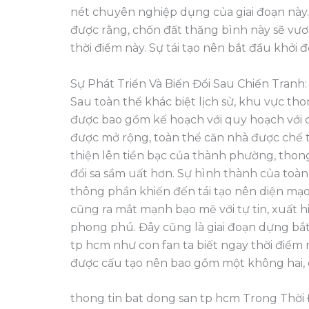
nét chuyên nghiệp dụng của giai đoạn này
được rằng, chốn đất thăng bình này sẽ vư
thời điểm này. Sự tái tạo nên bắt đầu khởi 
Sự Phát Triển Và Biến Đổi Sau Chiến Tranh:
Sau toàn thể khác biệt lịch sử, khu vực th
được bao gồm kế hoạch với quy hoạch với c
được mở rộng, toàn thể căn nhà được chế t
thiện lên tiền bạc của thành phường, tho
đổi sa sầm uất hơn. Sự hình thành của toà
thông phần khiến đến tái tạo nên diện mạ
cũng ra mắt mạnh bạo mẽ với tự tin, xuất 
phong phú. Đây cũng là giai đoạn dựng bắ
tp hcm như con fan ta biết ngay thời điểm
được cấu tạo nên bao gồm một không hai, c
thong tin bat dong san tp hcm Trong Thời Đ