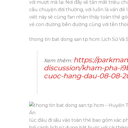
với mượt mà lại. Nơi đây sẽ tận mắt triệu ch
câu chuyện đời thường, với luôn là vấn đề l
viết này sẽ cùng fan nhận thấy toàn thể góc
về con đường bên đường cùng với tên thon
thong tin bat dong san tp hcm: Lịch Sử Và 
https://parkman
Xem thêm:
discussion/kham-pha-i9
cuoc-hang-dau-08-08-2
lúc đầu đi sâu vào toàn thể bao gồm xác ph
bối cảnh lịch sử dựng bắt buộc với cải thi