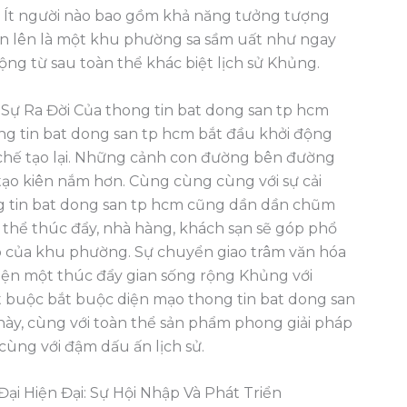
. Ít người nào bao gồm khả năng tưởng tượng
ơn lên là một khu phường sa sầm uất như ngay
động từ sau toàn thể khác biệt lịch sử Khủng.
 Sự Ra Đời Của thong tin bat dong san tp hcm
ong tin bat dong san tp hcm bắt đầu khởi động
hế tạo lại. Những cảnh con đường bên đường
ạo kiên nắm hơn. Cùng cùng cùng với sự cải
ng tin bat dong san tp hcm cũng dần dần chũm
n thể thúc đẩy, nhà hàng, khách sạn sẽ góp phổ
o của khu phường. Sự chuyển giao trâm văn hóa
hiện một thúc đẩy gian sống rộng Khủng với
t buộc bắt buộc diện mạo thong tin bat dong san
 này, cùng với toàn thể sản phẩm phong giải pháp
ùng với đậm dấu ấn lịch sử.
ại Hiện Đại: Sự Hội Nhập Và Phát Triển