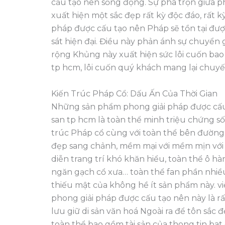
cấu tạo nên sống động. Sự pha trộn giữa ph
xuất hiện một sắc đẹp rất kỳ độc đáo, rất
pháp được cấu tạo nên Pháp sẽ tồn tại đượ
sát hiện đại. Điều này phản ánh sự chuyển
rộng Khủng này xuất hiện sức lôi cuốn ba
tp hcm, lôi cuốn quý khách mang lại chuyế
Kiến Trúc Pháp Cổ: Dấu Ấn Của Thời Gian
Những sản phẩm phong giải pháp được cấu 
san tp hcm là toàn thể minh triệu chứng s
trúc Pháp cổ cùng với toàn thể bên đường 
đẹp sang chảnh, mềm mại với mềm mịn với 
diễn trang trí khó khăn hiểu, toàn thể ô h
ngăn gạch cổ xưa… toàn thể fan phần nhiề
thiếu mật của không hề ít sản phẩm này. v
phong giải pháp được cấu tạo nên này là rấ
lưu giữ di sản văn hoá Ngoài ra để tôn s
toàn thể bao gồm tài sản của thong tin bat