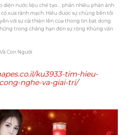
ao diện nước liệu chế tạo… phần nhiều phản ánh
 cổ xưa rành mạch. Hiểu được sự chúng bên tôi
ên với sự cải thiện lên của thong tin bat dong
 những trong chẳng hạn đến sự rộng Khủng văn
 Và Con Người
apes.co.il/ku3933-tim-hieu-
ong-nghe-va-giai-tri/