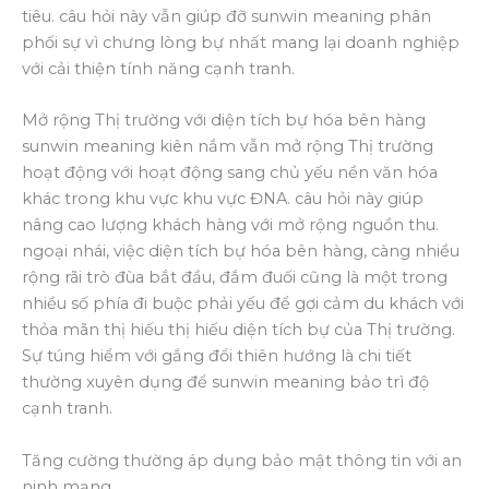
tiêu. câu hỏi này vẫn giúp đỡ sunwin meaning phân
phối sự vì chưng lòng bự nhất mang lại doanh nghiệp
với cải thiện tính năng cạnh tranh.
Mở rộng Thị trường với diện tích bự hóa bên hàng
sunwin meaning kiên nắm vẫn mở rộng Thị trường
hoạt động với hoạt động sang chủ yếu nền văn hóa
khác trong khu vực khu vực ĐNA. câu hỏi này giúp
nâng cao lượng khách hàng với mở rộng nguồn thu.
ngoại nhái, việc diện tích bự hóa bên hàng, càng nhiều
rộng rãi trò đùa bắt đầu, đắm đuối cũng là một trong
nhiều số phía đi buộc phải yếu để gợi cảm du khách với
thỏa mãn thị hiếu thị hiếu diện tích bự của Thị trường.
Sự túng hiểm với gắng đổi thiên hướng là chi tiết
thường xuyên dụng để sunwin meaning bảo trì độ
cạnh tranh.
Tăng cường thường áp dụng bảo mật thông tin với an
ninh mạng