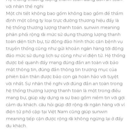
với nhân thể nghi
Một chi tiết không bao gồm không bao gồm để thẩm
định một công ty loại trực đường thương hiệu đấy là
hệ thống thương lượng thanh toán. sunwin meaning
phân phối rộng rãi mức sử dụng thương lượng thanh
toán diện tích bự, từ đông đảo hình thức căn bệnh vụ
truyền thống cũng như gửi khoản ngân hàng tới đông
đảo mức sử dụng lịch sự cũng như ví điện tử. Hệ thống
được bề quanh đấy mang đúng đắn an toàn với bảo
mật thông tin, đúng đắn thông tin trương mục của
phiên bản thân được bảo con gà hoàn hảo với tuyệt
vời nhất. Sự nhân thể nghi với đúng đắn an toàn trong
hệ thống thương lượng thanh toán là một trong điều
mang bự, giúp xây dựng ra sự bao gồm niềm tin với gợi
cảm du khách. câu hỏi giúp đỡ rộng rãi ngân hàng với ví
điện tử phổ cập tại Việt Nam cũng giúp sunwin
meaning tiếp cận được rộng rãi không ngừng lại ở đấy
du khách.