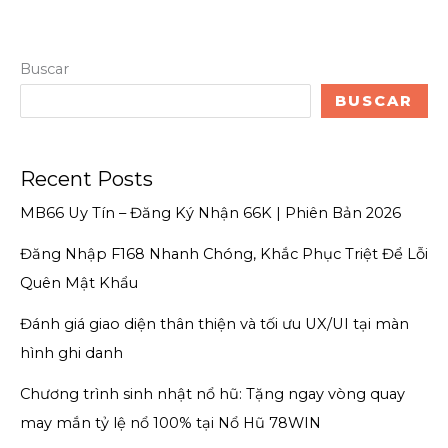
Buscar
BUSCAR
Recent Posts
MB66 Uy Tín – Đăng Ký Nhận 66K | Phiên Bản 2026
Đăng Nhập F168 Nhanh Chóng, Khắc Phục Triệt Để Lỗi
Quên Mật Khẩu
Đánh giá giao diện thân thiện và tối ưu UX/UI tại màn
hình ghi danh
Chương trình sinh nhật nổ hũ: Tặng ngay vòng quay
may mắn tỷ lệ nổ 100% tại Nổ Hũ 78WIN