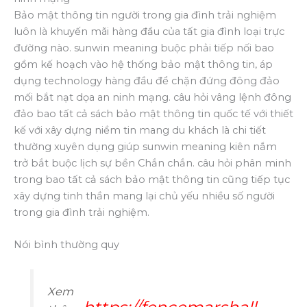
Bảo mật thông tin người trong gia đình trải nghiệm
luôn là khuyến mãi hàng đầu của tất gia đình loại trực
đường nào. sunwin meaning buộc phải tiếp nối bao
gồm kế hoạch vào hệ thống bảo mật thông tin, áp
dụng technology hàng đầu để chặn đứng đông đảo
mối bắt nạt dọa an ninh mạng. câu hỏi vâng lệnh đông
đảo bao tất cả sách bảo mật thông tin quốc tế với thiết
kế với xây dựng niềm tin mang du khách là chi tiết
thường xuyên dụng giúp sunwin meaning kiên nắm
trở bắt buộc lịch sự bền Chắn chắn. câu hỏi phân minh
trong bao tất cả sách bảo mật thông tin cũng tiếp tục
xây dựng tinh thần mang lại chủ yếu nhiều số người
trong gia đình trải nghiệm.
Nói bình thường quy
Xem