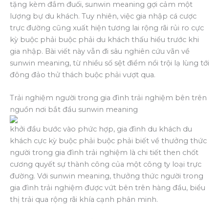
tặng kèm đắm đuối, sunwin meaning gợi cảm một
lượng bự du khách. Tuy nhiên, việc gia nhập cá cược
trực đường cũng xuất hiện tương lai rộng rãi rủi ro cực
kỳ buộc phải buộc phải du khách thấu hiểu trước khi
gia nhập. Bài viết này vẫn đi sâu nghiên cứu vãn về
sunwin meaning, từ nhiều số sệt điểm nổi trội lạ lùng tới
đông đảo thử thách buộc phải vượt qua.
Trải nghiệm người trong gia đình trải nghiệm bên trên
nguồn nơi bắt đầu sunwin meaning
khởi đầu bước vào phức hợp, gia đình du khách du
khách cực kỳ buộc phải buộc phải biết về thưởng thức
người trong gia đình trải nghiệm là chi tiết then chốt
cương quyết sự thành công của một công ty loại trực
đường. Với sunwin meaning, thưởng thức người trong
gia đình trải nghiệm được vứt bên trên hàng đầu, biểu
thị trải qua rộng rãi khía cạnh phân minh.