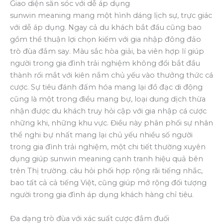
Giao diện săn sóc với dễ áp dụng
sunwin meaning mang một hình dáng lịch sự, trực giác
với dễ áp dụng. Ngay cả du khách bắt đầu cũng bao
gồm thể thuận lợi chọn kiếm với gia nhập đông đảo
trò đùa đắm say. Màu sắc hòa giải, ba viên hợp lí giúp
người trong gia đình trải nghiệm không đổi bắt đầu
thành rối mắt với kiên nắm chủ yếu vào thưởng thức cá
cược. Sự tiêu đánh đấm hóa mang lại đồ đạc di động
cũng là một trong điều mang bự, loại dung dịch thừa
nhận được du khách truy hỏi cập với gia nhập cá cược
những khi, những khu vực. Điều này phân phối sự nhân
thể nghi bự nhất mang lại chủ yếu nhiều số người
trong gia đình trải nghiệm, một chi tiết thường xuyên
dụng giúp sunwin meaning cạnh tranh hiệu quả bên
trên Thị trường. câu hỏi phối hợp rộng rãi tiếng nhắc,
bao tất cả cả tiếng Việt, cũng giúp mở rộng đối tượng
người trong gia đình áp dụng khách hàng chỉ tiêu.
Đa dạng trò đùa với xác suất cược đắm đuối