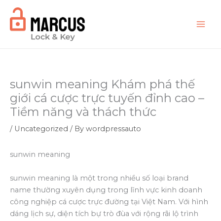
Skip
to
content
sunwin meaning Khám phá thế
giới cá cược trực tuyến đỉnh cao –
Tiềm năng và thách thức
/
Uncategorized
/ By
wordpressauto
sunwin meaning
sunwin meaning là một trong nhiều số loại brand
name thường xuyên dụng trong lĩnh vực kinh doanh
công nghiệp cá cược trực đường tại Việt Nam. Với hình
dáng lịch sự, diện tích bự trò đùa với rộng rãi lộ trình