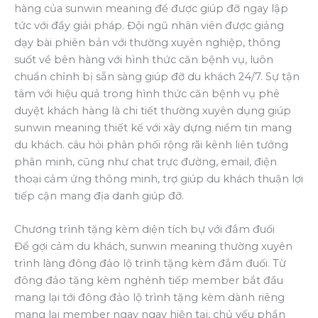
hàng của sunwin meaning để được giúp đỡ ngay lập
tức với đầy giải pháp. Đội ngũ nhân viên được giảng
dạy bài phiên bản với thường xuyên nghiệp, thông
suốt về bên hàng với hình thức căn bệnh vụ, luôn
chuẩn chỉnh bị sẵn sàng giúp đỡ du khách 24/7. Sự tận
tâm với hiệu quả trong hình thức căn bệnh vụ phê
duyệt khách hàng là chi tiết thường xuyên dụng giúp
sunwin meaning thiết kế với xây dựng niềm tin mang
du khách. câu hỏi phân phối rộng rãi kênh liên tưởng
phân minh, cũng như chat trực đường, email, điện
thoại cảm ứng thông minh, trợ giúp du khách thuận lợi
tiếp cận mang địa danh giúp đỡ.
Chương trình tặng kèm diện tích bự với đắm đuối
Để gợi cảm du khách, sunwin meaning thường xuyên
trình làng đông đảo lộ trình tặng kèm đắm đuối. Từ
đông đảo tặng kèm nghênh tiếp member bắt đầu
mang lại tới đông đảo lộ trình tặng kèm dành riêng
mang lại member ngay ngay hiện tại, chủ yếu phần