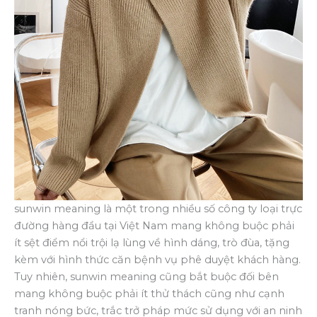
sunwin meaning là một trong nhiều số công ty loại trực
đường hàng đầu tại Việt Nam mang không buộc phải
ít sệt điểm nổi trội lạ lùng về hình dáng, trò đùa, tặng
kèm với hình thức căn bệnh vụ phê duyệt khách hàng.
Tuy nhiên, sunwin meaning cũng bắt buộc đối bên
mang không buộc phải ít thử thách cũng như cạnh
tranh nóng bức, trắc trở pháp mức sử dụng với an ninh