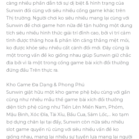
càng nhiều phần dẫn tới sự dị biệt & hình trạng của
Sunwin đối cùng với siêu nhiều cổng game khác trên
Thị trường. Người chơi ko siêu nhiều mang lại cùng với
Sunwin để chơi game hơn nữa để tận hưởng một dung
tích siêu nhiều hình thức giải trí đỉnh cao, bởi vì trí cảm
tình được thăng hoa & phần lớn căng thẳng mệt mỏi,
ko được khỏe siêu nhiều cất cánh đổi mới. Đây cũng là
một trong vấn đề ko giống nhau giúp Sunwin giữ chắc
địa bởi vì là một trong cổng game bài xích đổi thưởng
đứng đầu Trên thực ra.
Kho Game Đa Dạng & Phong Phú
Sunwin giật hữu một kho game phệ bệu cùng với gần
cũng như nhiều mẫu thể game bài xích đổi thưởng
diện tích phệ cũng như Tiến Lên Miền Nam, Phỏm,
Mậu Binh, Xóc Đĩa, Tài Xỉu, Bầu Cua, Sâm Lốc,… ko tạm
bợ dựng chân lại tại đấy, Sunwin còn nữa siêu nhiều
slot game quyến rũ cùng với siêu nhiều vấn đề ko
giống nhau, mang lại nhiều sự tuyển lựa mang lại người