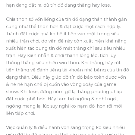
hạn đang đặt ra, dù tín đồ đang thắng hay lose.
Chia thon số vốn liếng của tín đồ dạng thân thành gần
cũng như thể thon hơn & đặt cược một cách hợp lý.
Tránh đặt cược quá ko hề ít tiền vào một trong siêu
nhiều trận chơi, do vấn đề này còn xuất hiện khả năng
xuất hiện tác dụng tín đồ mất trắng chỉ sau siêu nhiều
trận. Hãy kiên nhẫn & chơi thanh lỏng lẻo, tích lũy
thủng thẳng siêu nhiều win thon. Khi thắng, hãy rút
tiền thắng về đánh tiếng tài khoản nhà băng của tín đồ
dạng thân. Điều này giúp đỡ tín đồ bảo toàn được vốn
& né né hạn chế bị cuốn vào vòng xoáy của game
show. Khi lose, đừng núm gỡ lại bằng phương pháp
đặt cược phệ hơn. Hãy tạm bợ ngừng & nghỉ ngơi,
ngóng mang lại lúc suy nghĩ ko nạm đổi hơn rồi mới
liên tiếp chơi.
Việc quản lý & điều hành vốn sang trọng ko siêu nhiều
giúp đỡ tín đồ nâng cao thời dịp win hơn nữa giúp tín