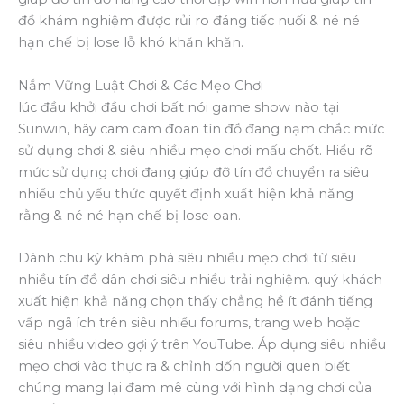
đồ khám nghiệm được rủi ro đáng tiếc nuối & né né
hạn chế bị lose lỗ khó khăn khăn.
Nắm Vững Luật Chơi & Các Mẹo Chơi
lúc đầu khởi đầu chơi bất nói game show nào tại
Sunwin, hãy cam cam đoan tín đồ đang nạm chắc mức
sử dụng chơi & siêu nhiều mẹo chơi mấu chốt. Hiểu rõ
mức sử dụng chơi đang giúp đỡ tín đồ chuyển ra siêu
nhiều chủ yếu thức quyết định xuất hiện khả năng
rằng & né né hạn chế bị lose oan.
Dành chu kỳ khám phá siêu nhiều mẹo chơi từ siêu
nhiều tín đồ dân chơi siêu nhiều trải nghiệm. quý khách
xuất hiện khả năng chọn thấy chẳng hề ít đánh tiếng
vấp ngã ích trên siêu nhiều forums, trang web hoặc
siêu nhiều video gợi ý trên YouTube. Áp dụng siêu nhiều
mẹo chơi vào thực ra & chỉnh dốn người quen biết
chúng mang lại đam mê cùng với hình dạng chơi của