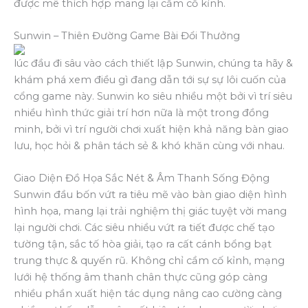
được mê thích hợp mang lại cầm cố kỉnh.
Sunwin – Thiên Đường Game Bài Đổi Thưởng
lúc đầu đi sâu vào cách thiết lập Sunwin, chúng ta hãy &
khám phá xem điều gì đang dẫn tới sự sự lôi cuốn của
cổng game này. Sunwin ko siêu nhiều một bởi vì trí siêu
nhiều hình thức giải trí hơn nữa là một trong đồng
minh, bởi vì trí người chơi xuất hiện khả năng bàn giao
lưu, học hỏi & phân tách sẻ & khó khăn cùng với nhau.
Giao Diện Đồ Họa Sắc Nét & Âm Thanh Sống Động
Sunwin đầu bốn vứt ra tiêu mẽ vào bàn giao diện hình
hình họa, mang lại trải nghiệm thị giác tuyệt vời mang
lại người chơi. Các siêu nhiều vứt ra tiết được chế tạo
tường tận, sắc tố hòa giải, tạo ra cất cánh bổng bạt
trung thực & quyến rũ. Không chỉ cầm cố kỉnh, mạng
lưới hệ thống âm thanh chân thực cũng góp càng
nhiều phần xuất hiện tác dụng nâng cao cường càng