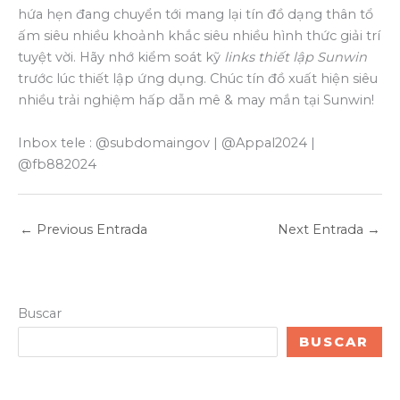
hứa hẹn đang chuyển tới mang lại tín đồ dạng thân tổ
ấm siêu nhiều khoảnh khắc siêu nhiều hình thức giải trí
tuyệt vời. Hãy nhớ kiểm soát kỹ
links thiết lập Sunwin
trước lúc thiết lập ứng dụng. Chúc tín đồ xuất hiện siêu
nhiều trải nghiệm hấp dẫn mê & may mắn tại Sunwin!
Inbox tele : @subdomaingov | @Appal2024 |
@fb882024
←
Previous Entrada
Next Entrada
→
Buscar
BUSCAR