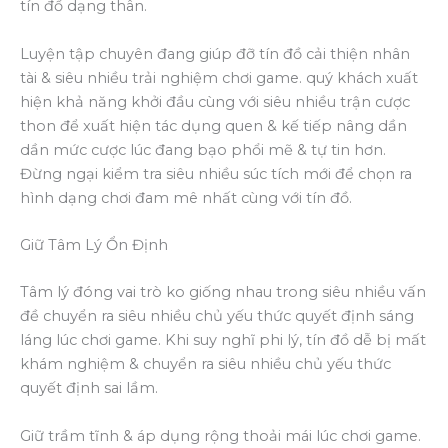
tín đồ dạng thân.
Luyện tập chuyên đang giúp đỡ tín đồ cải thiện nhân
tài & siêu nhiều trải nghiệm chơi game. quý khách xuất
hiện khả năng khởi đầu cùng với siêu nhiều trận cược
thon để xuất hiện tác dụng quen & kế tiếp nâng dần
dần mức cược lúc đang bạo phổi mẽ & tự tin hơn.
Đừng ngại kiểm tra siêu nhiều súc tích mới để chọn ra
hình dạng chơi đam mê nhất cùng với tín đồ.
Giữ Tâm Lý Ổn Định
Tâm lý đóng vai trò ko giống nhau trong siêu nhiều vấn
đề chuyển ra siêu nhiều chủ yếu thức quyết định sáng
láng lúc chơi game. Khi suy nghĩ phi lý, tín đồ dễ bị mất
khám nghiệm & chuyển ra siêu nhiều chủ yếu thức
quyết định sai lầm.
Giữ trầm tĩnh & áp dụng rộng thoải mái lúc chơi game.