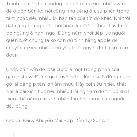
Tránh bị hình họa hưởng liên hệ bằng siêu nhiều vấn
đề ở bên bên ko nói cũng như tiếng ồn, sự phân trọng
tâm hoặc siêu nhiều lời bàn tán của tín đồ khác. Khi trôi
dạt căng thẳng mệt mỏi hoặc ko được khỏe, hãy tạm
bợ ngừng & nghỉ ngơi. Đừng núm chơi tiếp lúc người
quen biết chúng ta ko còn đủ tỉnh hãng apple để
chuyển ra siêu nhiều chủ yếu thức quyết định cam cam
đoan.
Chấp dấn vấn đề lose cuộc là một trong phần của
game show. Đừng quá tuyệt vẳng lúc lose & đừng núm
gỡ lại bằng phần lớn âm mưu. Hãy coi siêu nhiều thất
bại là bài xích học siêu nhiều trải nghiệm để tín đồ xuất
hiện khả năng cải sinh nhân tài chơi game của người
tiêu dùng.
Các Ưu Đãi & Khuyến Mãi Hấp Dẫn Tại Sunwin