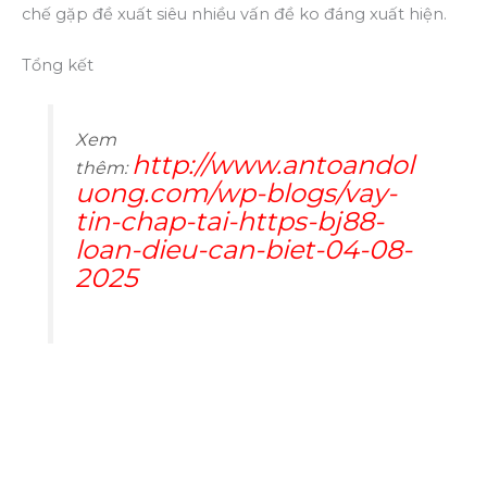
chế gặp đề xuất siêu nhiều vấn đề ko đáng xuất hiện.
Tổng kết
Xem
http://www.antoandol
thêm:
uong.com/wp-blogs/vay-
tin-chap-tai-https-bj88-
loan-dieu-can-biet-04-08-
2025