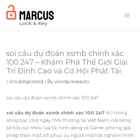
Skip
to
content
soi cầu dự đoán xsmb chính xác
100 247 – Khám Phá Thế Giới Giải
Trí Đỉnh Cao và Cơ Hội Phát Tài
/
Uncategorized
/ By
wordpressauto
soi cầu dự đoán xsmb chính xác 100 247
soi cầu dự đoán xsmb chính xác 100 247
là 1 trong
sòng bạc chơi ngay thời thượng tại Việt Nam, nổi tiếng
sở hữu sự nhiều lựa tải hình dáng về Game, phong giải
pháp thân mật với phục vụ người nhà trải nghiệm hình