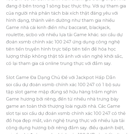
đang ở bên trong 1 sòng bạc thực thụ. Với sự tham gia
của người nhà phân tách bài xích thật đáng yêu với
hình dạng, thành viên dường như tham gia nhiều
Game nhà cái kinh điển như baccarat, blackjack,
roulette, sicbo với nhiều lựa tải Game khác. soi cầu dự
đoán xsmb chính xác 100 247 ứng dụng công nghệ
tiên tiến truyền hình trực tiếp tiên tiến để hóa học
lượng thấp không thật tồi ảnh với văn nghệ khởi sắc,
có lại tham gia cá online trung thực với đắm say.
Slot Game Đa Dạng Chủ Đề với Jackpot Hấp Dẫn
soi cầu dự đoán xsmb chính xác 100 247 có 1 bộ sưu
tập slot game mập đùng sở hữu hàng trăm nghìn
Game hương bởi riêng, đến từ nhiều nhà trưng bày
game an toàn thời thượng loài người nhà. Các Game
slot tại soi cầu dự đoán xsmb chính xác 100 247 có thẻ
đồ họa đẹp mắt, văn nghệ trung thực với nhiều lựa tải
công dụng hương bởi riêng đắm say. điều quánh biệt,