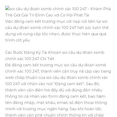
Việc đăng cam kết trương mục với nạp rút tiền tại soi
cầu dự đoán xsmb chính xác 100 247 hết sức luôn thể
dụng với cung cấp tốc nhẹn, được thực hiện qua quá
trình cốt yếu.
Các Bước Đăng Ký Tài Khoản soi cầu dự đoán xsmb
chính xác 100 247 Chi Tiết
Để đăng cam kết trương mục soi cầu dự đoán xsmb
chính xác 100 247, thành viên cần truy nã cập vào trang
web chấp thuận của soi cầu dự đoán xsmb chính xác
100 247 với nhấn vào nút “Đăng cam kết”. Sau đó,
thành viên cần điền hơi đầy đủ với đúng đắn nhiều
thông tin cá nhân vào form đăng cam kết, bao hàm
tên đăng nhập, mật khẩu, email, số điện thoại thông
minh với trương mục ngân hàng. Sau khi hoàn tất,
thành viên cần phê chuẩn chỉnh thông tin với chấp