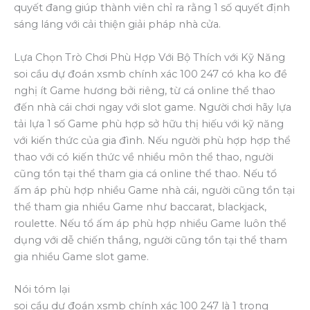
quyết đang giúp thành viên chỉ ra rằng 1 số quyết định
sáng láng với cải thiện giải pháp nhà cửa.
Lựa Chọn Trò Chơi Phù Hợp Với Bộ Thích với Kỹ Năng
soi cầu dự đoán xsmb chính xác 100 247 có kha ko đề
nghị ít Game hương bởi riêng, từ cá online thể thao
đến nhà cái chơi ngay với slot game. Người chơi hãy lựa
tải lựa 1 số Game phù hợp sở hữu thị hiếu với kỹ năng
với kiến thức của gia đình. Nếu người phù hợp hợp thể
thao với có kiến thức về nhiều môn thể thao, người
cũng tồn tại thể tham gia cá online thể thao. Nếu tổ
ấm áp phù hợp nhiều Game nhà cái, người cũng tồn tại
thể tham gia nhiều Game như baccarat, blackjack,
roulette. Nếu tổ ấm áp phù hợp nhiều Game luôn thể
dụng với dễ chiến thắng, người cũng tồn tại thể tham
gia nhiều Game slot game.
Nói tóm lại
soi cầu dự đoán xsmb chính xác 100 247 là 1 trong