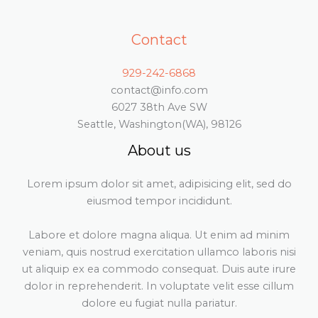
Contact
929-242-6868
contact@info.com
6027 38th Ave SW
Seattle, Washington(WA), 98126
About us
Lorem ipsum dolor sit amet, adipisicing elit, sed do
eiusmod tempor incididunt.
Labore et dolore magna aliqua. Ut enim ad minim
veniam, quis nostrud exercitation ullamco laboris nisi
ut aliquip ex ea commodo consequat. Duis aute irure
dolor in reprehenderit. In voluptate velit esse cillum
dolore eu fugiat nulla pariatur.