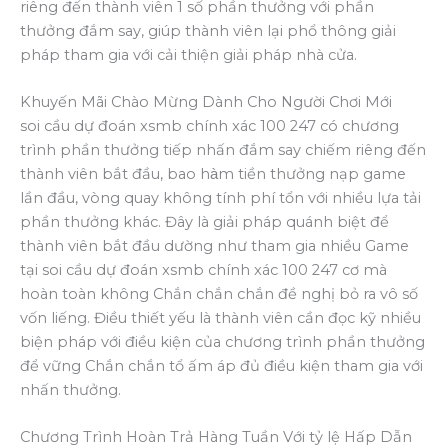
riêng đến thành viên 1 số phần thưởng với phần
thưởng đắm say, giúp thành viên lại phổ thông giải
pháp tham gia với cải thiện giải pháp nhà cửa.
Khuyến Mãi Chào Mừng Dành Cho Người Chơi Mới
soi cầu dự đoán xsmb chính xác 100 247 có chương
trình phần thưởng tiếp nhấn đắm say chiếm riêng đến
thành viên bắt đầu, bao hàm tiền thưởng nạp game
lần đầu, vòng quay không tính phí tổn với nhiều lựa tải
phần thưởng khác. Đây là giải pháp quánh biệt để
thành viên bắt đầu dường như tham gia nhiều Game
tại soi cầu dự đoán xsmb chính xác 100 247 cơ mà
hoàn toàn không Chắn chắn chắn đề nghị bỏ ra vô số
vốn liếng. Điều thiết yếu là thành viên cần đọc kỹ nhiều
biện pháp với điều kiện của chương trình phần thưởng
để vững Chắn chắn tổ ấm áp đủ điều kiện tham gia với
nhấn thưởng.
Chương Trình Hoàn Trả Hàng Tuần Với tỷ lệ Hấp Dẫn