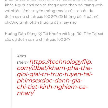
khác. Người chơi nên thường xuyên theo dõi trang web
với nhiều kênh truyền thông media của soi cầu dự
đoán xsmb chính xác 100 247 để không bỏ lỡ bất nói
chương trình phần thưởng đắm say nào.
Hướng Dẫn Đăng Ký Tài Khoản với Nạp Rút Tiền Tại soi
cầu dự đoán xsmb chính xác 100 247
Xem
https://technologyflip.
thêm:
com/i9bet/kham-pha-the-
gioi-giai-tri-truc-tuyen-tai-
phimsexdoc-danh-gia-
chi-tiet-kinh-nghiem-ca-
nhan/