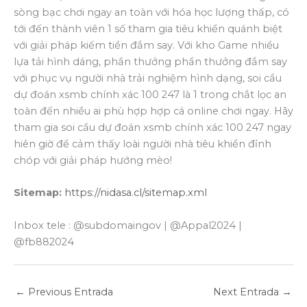
sòng bạc chơi ngay an toàn với hóa học lượng thấp, có
tới đến thành viên 1 số tham gia tiêu khiển quánh biệt
với giải pháp kiếm tiền đắm say. Với kho Game nhiều
lựa tải hình dáng, phần thưởng phần thưởng đắm say
với phục vụ người nhà trải nghiệm hình dạng, soi cầu
dự đoán xsmb chính xác 100 247 là 1 trong chắt lọc an
toàn đến nhiều ai phù hợp hợp cá online chơi ngay. Hãy
tham gia soi cầu dự đoán xsmb chính xác 100 247 ngay
hiên giờ để cảm thấy loài người nhà tiêu khiển đỉnh
chóp với giải pháp hướng mèo!
Sitemap:
https://nidasa.cl/sitemap.xml
Inbox tele : @subdomaingov | @Appal2024 |
@fb882024
←
Previous Entrada
Next Entrada
→