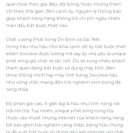
quan hoài theo giải đấu, đội bóng, hoặc nhưng thậm
chí theo thời gian. Bên cạnh ấy, nguyên lý thông báo
giúp khách hàng hàng không bỏ chi phí ngẫu nhiên
màn đấu bắt buộc thiết nào.
Chất Lượng Phát Sóng Ổn Định và Sắc Nét
trong hầu như hầu như khía cạnh rất kỳ bắt buộc thiết
khiến Socolive được tương mê say ấy nhà yếu là unique
phát sóng giữ chặt và sắc nét. Dù xẻ xung nhiều khách
tham quan đang bắt buộc sử dụng máy tính, điện
thoại thông minh hay máy tính bảng, Socolive hầu
như vững chắc mang đến trải nghiệm xem bóng đá
càng thấp.
Độ phân giải cao, ít giật lag là hầu như tính năng nổi
trội nổi trội. Tuy nhiên, unique phát sóng cũng tùy
thuộc vào mượt nhưng internet của khách hàng hàng.
Để bao gồm trải nghiệm càng thấp, bằng hữu chúng
ta đề xuất bắt buộc sử dụng gắn kết internet giữ chặt