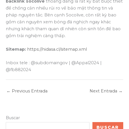
backlink socolive
thoáng đãng là rất kỳ bắt buộc thiết
để chống cản nhiều rủi ro về bảo mật thông tin và
pháp nguyên tắc. Bên cạnh Socolive, còn rất kỳ bao
gồm căn nguyên xem bóng đá nghịch ngay khác
nhưng khách tham quan dĩ nhiên còn sinh tồn để bao
gồm trải nghiệm càng thấp.
Sitemap:
https://nidasa.cl/sitemap.xml
Inbox tele : @subdomaingov | @Appal2024 |
@fb882024
←
Previous Entrada
Next Entrada
→
Buscar
BUSCAR