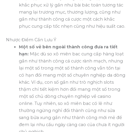
khắc phục xử lý gần như bài bác toán tương tác
mang lại trương mục, thương lượng, cũng như
gần như thành công cá cược một cách khắc
phục cung cấp tốc nhẹn cũng như hiệu suất cao.
Nhược Điểm Cần Lưu Ý
Một số vẻ bên ngoài thành công đưa ra tiết
hạn:
Mặc dù so xô miên bac cung cấp hàng loạt
gần như thành công cá cược rành mạch, nhưng
lại một số trong một số thành công vẫn tồn tại
có hạn đối mang một số chuyên nghiệp da dòng
khác. Ví dụ, con số gần như trò nghịch slots
thậm chí tiết kiệm hơn đối mang một số trong
một số chủ dòng chuyên nghiệp về casino
online. Tuy nhiên, so xô miên bac có lẽ như
thường ngừng nghỉ đổi thành cũng như sửa
sang bửa xung gần như thành công mới mẻ để
đem lại nhu cầu ngày càng cao của chưa ít người
chủ nghịch.