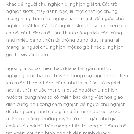
khác để người chủ nghịch đi nghịch giải trí. Các trò
nghịch slots (máy đánh bạc) là một chắt lọc chung,
mang hàng trăm trò nghịch rành mạch để người chủ
nghịch chắt lọc. Các trò nghịch slots tại so xô miên bac
có bối cảnh đẹp mắt, âm thanh sống rượu cồn, cũng
như nhiều dạng thiên tài thông dụng, đưa mang lại
mang lại người chủ nghịch một số giờ khắc đi nghịch
giải trí say đắm thú.
ngoại giả, so xô miên bac đưa ra tiết gần như trò
nghịch game bài bác truyền thống cuội nguồn như tiến
lên miền Nam, phỏm, cũng như tá lả. Các trò nghịch
này rất thân thuộc mang một số người chủ nghịch
nước ta, cũng như so xô miên bac đang Việt hóa giao
diện cũng như công cầm nghịch để người chủ nghịch
dễ dàng cũng như solo giản dấn mình đụng̀o. so xô
miên bac cũng thường xuyên tổ chức gần như giải
chiến trò chơi bài bác mang phần thưởng bự, đam mê
tất khắp khuông hình nghịch dấn mình đụng̀o.