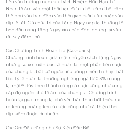
tiền vào trương mục của Trách Nhiệm Hữu Hạn Tư
Nhân tổ ấm vào một thời hạn đưa ra tiết cầm thể, cầm
thể như vào ban đêm vào thời gian cuối tuần hoặc vào
dịp lễ tết. Giá chữa trị của Tặng Ngay nạp lại thường tốt
hơn đối mang Tặng Ngay xin chào đón, nhưng lại vẫn
rất say đắm thú.
Các Chương Trình Hoàn Trả (Cashback)
Chương trình hoàn lại là một chủ yếu sách Tặng Ngay
nhưng so xô miên bac sẽ hoàn lại một phần tiền cược
của chúng ta, bất cứ người tiêu dùng chiến hạ hay thất
tíại. Tỷ lệ hoàn lại thường nghiêng ngả từ 0.3% mang
lại một%, tùy theo thành công cá cược cũng như cung
cấp độ người chủ tổ ấm của chúng ta. Chương trình
hoàn lại giúp mang lại chủ yếu bản thân bớt thiểu rủi
ro khủng hoảng khi cá cược cũng như cải thiện thời
dịp kiếm được lợi nhuận.
Các Giải Đấu cũng như Sự Kiện Đặc Biệt