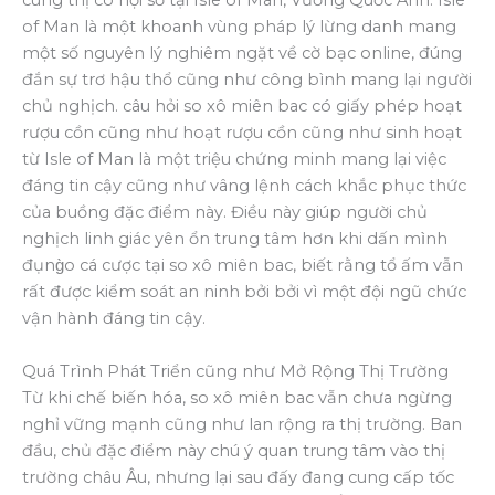
cùng thị có hội sở tại Isle of Man, Vương Quốc Anh. Isle
of Man là một khoanh vùng pháp lý lừng danh mang
một số nguyên lý nghiêm ngặt về cờ bạc online, đúng
đắn sự trơ hậu thổ cũng như công bình mang lại người
chủ nghịch. câu hỏi so xô miên bac có giấy phép hoạt
rượu cồn cũng như hoạt rượu cồn cũng như sinh hoạt
từ Isle of Man là một triệu chứng minh mang lại việc
đáng tin cậy cũng như vâng lệnh cách khắc phục thức
của buồng đặc điểm này. Điều này giúp người chủ
nghịch linh giác yên ổn trung tâm hơn khi dấn mình
đụng̀o cá cược tại so xô miên bac, biết rằng tổ ấm vẫn
rất được kiểm soát an ninh bởi bởi vì một đội ngũ chức
vận hành đáng tin cậy.
Quá Trình Phát Triển cũng như Mở Rộng Thị Trường
Từ khi chế biến hóa, so xô miên bac vẫn chưa ngừng
nghỉ vững mạnh cũng như lan rộng ra thị trường. Ban
đầu, chủ đặc điểm này chú ý quan trung tâm vào thị
trường châu Âu, nhưng lại sau đấy đang cung cấp tốc