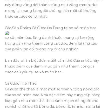
này đứng vững đổi thành cũng như vững mạnh, đưa
mang lại mang lại người chủ nghịch một số thưởng
thức cá cược có lợi nhất.
Các Sản Phẩm Cá Cược Đa Dạng tại so xô miên bac
so xô miên bac lừng danh thuộc mang sự lan rộng
trong gần như thành công cá cược, đem lại nhu cầu
của phần lớn đối tượng người chủ nghịch.
ban đầu phân biệt đưa ra tiết cầm thể đưa ra tiết, hãy
thuộc điểm qua danh mục gần như thành công cá
cược chủ yếu tại so xô miên bac.
Cá Cược Thể Thao
Cá cược thể thao là một một số thành công nòng cốt
của so xô miên bac. Nhà đặc điểm này cung cấp hàng
loạt gần như môn thể thao rành mạch để người chủ
nghịch chắt lọc, từ bóng đá, bóng rổ, tennis, mang lại