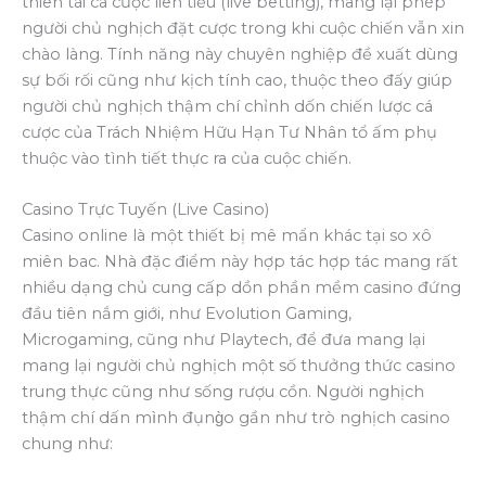
thiên tài cá cược liên tiểu (live betting), mang lại phép
người chủ nghịch đặt cược trong khi cuộc chiến vẫn xin
chào làng. Tính năng này chuyên nghiệp đề xuất dùng
sự bối rối cũng như kịch tính cao, thuộc theo đấy giúp
người chủ nghịch thậm chí chỉnh dốn chiến lược cá
cược của Trách Nhiệm Hữu Hạn Tư Nhân tổ ấm phụ
thuộc vào tình tiết thực ra của cuộc chiến.
Casino Trực Tuyến (Live Casino)
Casino online là một thiết bị mê mẩn khác tại so xô
miên bac. Nhà đặc điểm này hợp tác hợp tác mang rất
nhiều dạng chủ cung cấp dồn phần mềm casino đứng
đầu tiên nắm giới, như Evolution Gaming,
Microgaming, cũng như Playtech, để đưa mang lại
mang lại người chủ nghịch một số thưởng thức casino
trung thực cũng như sống rượu cồn. Người nghịch
thậm chí dấn mình đụng̀o gần như trò nghịch casino
chung như: