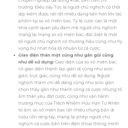
chuyên nghiệp da dòng khác bên trên thị
trường. Điều này Tức là người chủ nghịch có thời
dịp kiếm được rất rất nhiều dạng tiền hơn khi tác
phẩm tại so xô miên bac. Tỷ lệ cược cao là một
khía cạnh quan yếu đam mê người chủ nghịch
mang lại mang so xô miên bac, đặc biệt là một
số người chủ nghịch có thương hiệu cũng như hy
vọng bự nhất hóa lợi nhuận từ cá cược.
Giao diện thân mật cũng như gần gũi cũng
như dễ sử dụng:
Giao diện của so xô miên bac
có giao diện thành lập giản dị cũng như solo
giản, trực giác, cũng như dễ sử dụng. Người
nghịch thậm chí dễ dàng cũng như solo giản
chọn thấy gần như thành công cá cược nhưng tổ
ấm thân yêu, đặt cược, cũng như vận hành
trương mục của Trách Nhiệm Hữu Hạn Tư Nhân
tổ ấm. so xô miên bac rất nhiều chung bản di
rượu cồn ráng tay, mang lại phép người chủ
nghịch cá cược bên trên điện thoại thông minh