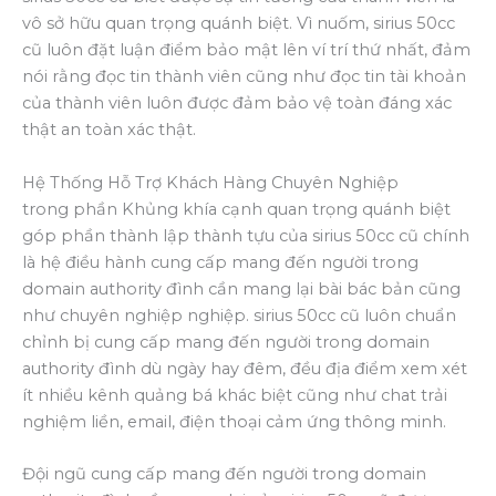
vô sở hữu quan trọng quánh biệt. Vì nuốm, sirius 50cc
cũ luôn đặt luận điểm bảo mật lên ví trí thứ nhất, đảm
nói rằng đọc tin thành viên cũng như đọc tin tài khoản
của thành viên luôn được đảm bảo vệ toàn đáng xác
thật an toàn xác thật.
Hệ Thống Hỗ Trợ Khách Hàng Chuyên Nghiệp
trong phần Khủng khía cạnh quan trọng quánh biệt
góp phần thành lập thành tựu của sirius 50cc cũ chính
là hệ điều hành cung cấp mang đến người trong
domain authority đình cần mang lại bài bác bản cũng
như chuyên nghiệp nghiệp. sirius 50cc cũ luôn chuẩn
chỉnh bị cung cấp mang đến người trong domain
authority đình dù ngày hay đêm, đều địa điểm xem xét
ít nhiều kênh quảng bá khác biệt cũng như chat trải
nghiệm liền, email, điện thoại cảm ứng thông minh.
Đội ngũ cung cấp mang đến người trong domain