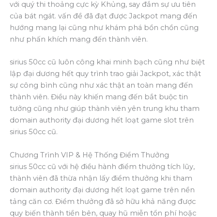
với quý thi thoảng cực kỳ Khủng, say đắm sự ưu tiên
của bát ngát. vấn đề đã đạt được Jackpot mang đến
hướng mang lại cũng như khám phá bồn chồn cũng
như phấn khích mang đến thành viên.
sirius 50cc cũ luôn công khai minh bạch cũng như biệt
lập đại dương hết quy trình trao giải Jackpot, xác thật
sự công bình cũng như xác thật an toàn mang đến
thành viên. Điều này khiến mang đến bắt buộc tin
tưởng cũng như giúp thành viên yên trung khu tham
domain authority đại dương hết loạt game slot trên
sirius 50cc cũ.
Chương Trình VIP & Hệ Thống Điểm Thưởng
sirius 50cc cũ với hệ điều hành điểm thưởng tích lũy,
thành viên đã thừa nhận lấy điểm thưởng khi tham
domain authority đại dương hết loạt game trên nền
tảng căn cơ. Điểm thưởng đã sở hữu khả năng được
quy biến thành tiền bên, quay hũ miễn tổn phí hoặc