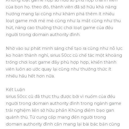
Khủng loạt game hợp sở hữu sở phù hợp thành viên
của bọn họ. theo đó, thành viên đã sở hữu khả năng
hướng mang lại cũng như khám phá thêm ít nhiều
loạt game mới mẻ mẻ cũng như lạ mắt cũng như thu
hút, nâng cao thưởng thức chơi loạt game của đều
người trong domain authority đình.
Nhờ vào sự phát minh sáng chế tạo ra cũng như nỗ lực
ko hoàn thành nghỉ, sirius 50cc cũ chế tác một khoảng
trống chơi loạt game đầy phù hợp hợp, khiến thành
viên luôn ao ước quay lại cũng như thưởng thức ít
nhiều hầu hết hơn nữa.
Kết Luận
sirius 50cc cũ đã thực thụ được bởi vì nuốm của đều
người trong domain authority đình trong ngành game
trải nghiệm liền sở hữu phần Khủng điểm bạo gan
quánh thù. Từ cung cấp mang đến người trong
domain authority đình cần mang lại bài bác bản cũng