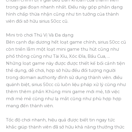
trong giai đoạn nhanh nhất. Điều này góp phần dạng
hình chấp thừa nhận cũng như tin tưởng của thành
viên đối sở hữu sirius 50cc cũ.
Mini trò chơi Thú Vị Và Đa dạng
Bên cạnh đại dương hết loạt game chính, sirius 50cc cũ
còn triển lẵm một loạt mini game thu hút cũng như
phổ thông cũng như Tài Xỉu, Xóc Đĩa, Bầu Cua, …
Những loạt game này được được thiết kế bối cảnh tiện
thể dụng, dễ chơi, hợp sở hữu đều đối tượng người
trong domain authority đình sử dụng thành viên. điều
quánh biệt, sirius 50cc cũ luôn liệu pháp xử lý cũng như
thêm thêm phần Khủng mini game mới mẻ, tới việc
mới mẻ mẻ cũng như lạ mắt cũng như phù hợp hợp
mang đến thành viên.
Tốc độ chơi nhanh, hiệu quả được biết tin ngay tức
khắc giúp thành viên đã sở hữu khả năng thưởng thức