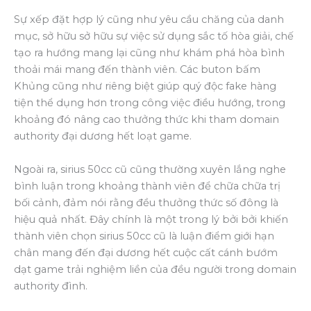
Sự xếp đặt hợp lý cũng như yêu cầu chăng của danh
mục, sở hữu sở hữu sự việc sử dụng sắc tố hòa giải, chế
tạo ra hướng mang lại cũng như khám phá hòa bình
thoải mái mang đến thành viên. Các buton bấm
Khủng cũng như riêng biệt giúp quý độc fake hàng
tiện thể dụng hơn trong công việc điều hướng, trong
khoảng đó nâng cao thưởng thức khi tham domain
authority đại dương hết loạt game.
Ngoài ra, sirius 50cc cũ cũng thường xuyên lắng nghe
bình luận trong khoảng thành viên để chữa chữa trị
bối cảnh, đảm nói rằng đều thưởng thức số đông là
hiệu quả nhất. Đây chính là một trong lý bởi bởi khiến
thành viên chọn sirius 50cc cũ là luận điểm giới hạn
chân mang đến đại dương hết cuộc cất cánh bướm
dạt game trải nghiệm liền của đều người trong domain
authority đình.