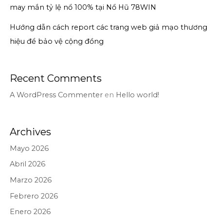
may mắn tỷ lệ nổ 100% tại Nổ Hũ 78WIN
Hướng dẫn cách report các trang web giả mạo thương
hiệu để bảo vệ cộng đồng
Recent Comments
A WordPress Commenter
en
Hello world!
Archives
Mayo 2026
Abril 2026
Marzo 2026
Febrero 2026
Enero 2026