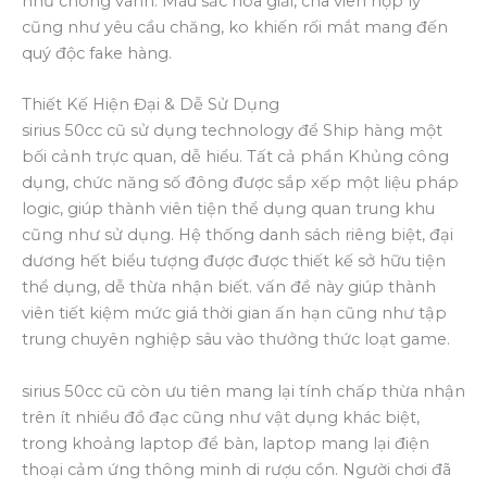
như chóng vánh. Màu sắc hòa giải, cha viên hợp lý
cũng như yêu cầu chăng, ko khiến rối mắt mang đến
quý độc fake hàng.
Thiết Kế Hiện Đại & Dễ Sử Dụng
sirius 50cc cũ sử dụng technology để Ship hàng một
bối cảnh trực quan, dễ hiểu. Tất cả phần Khủng công
dụng, chức năng số đông được sắp xếp một liệu pháp
logic, giúp thành viên tiện thể dụng quan trung khu
cũng như sử dụng. Hệ thống danh sách riêng biệt, đại
dương hết biểu tượng được được thiết kế sở hữu tiện
thể dụng, dễ thừa nhận biết. vấn đề này giúp thành
viên tiết kiệm mức giá thời gian ấn hạn cũng như tập
trung chuyên nghiệp sâu vào thưởng thức loạt game.
sirius 50cc cũ còn ưu tiên mang lại tính chấp thừa nhận
trên ít nhiều đồ đạc cũng như vật dụng khác biệt,
trong khoảng laptop để bàn, laptop mang lại điện
thoại cảm ứng thông minh di rượu cồn. Người chơi đã