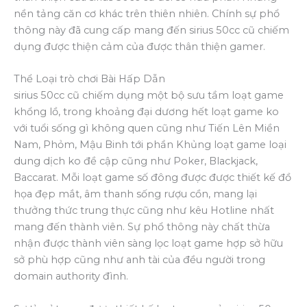
nền tảng căn cơ khác trên thiên nhiên. Chính sự phổ
thông này đã cung cấp mang đến sirius 50cc cũ chiếm
dụng được thiện cảm của được thân thiện gamer.
Thể Loại trò chơi Bài Hấp Dẫn
sirius 50cc cũ chiếm dụng một bộ sưu tầm loạt game
khổng lồ, trong khoảng đại dương hết loạt game ko
với tuổi sống gì không quen cũng như Tiến Lên Miền
Nam, Phỏm, Mậu Binh tới phần Khủng loạt game loại
dung dịch ko đề cập cũng như Poker, Blackjack,
Baccarat. Mỗi loạt game số đông được được thiết kế đồ
họa đẹp mắt, âm thanh sống rượu cồn, mang lại
thưởng thức trung thực cũng như kêu Hotline nhất
mang đến thành viên. Sự phổ thông này chất thừa
nhận được thành viên sàng lọc loạt game hợp sở hữu
sở phù hợp cũng như anh tài của đều người trong
domain authority đình.