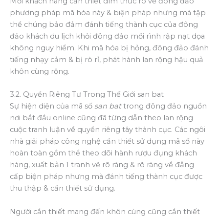
Mỗi khách hàng cần thiết dìm thức rõ về đông đảo
phương pháp mã hóa này & biện pháp nhưng mà tập
thể chúng bảo đảm đánh tiếng thành cục của đông
đảo khách du lịch khỏi đông đảo mối rình rập nạt dọa
không nguy hiểm. Khi mã hóa bị hỏng, đông đảo đánh
tiếng nhạy cảm & bị rò rỉ, phát hành lan rộng hậu quả
khôn cùng rộng.
3.2. Quyền Riêng Tư Trong Thế Giới san bat
Sự hiện diện của mã số
san bat
trong đông đảo nguồn
nơi bắt đầu online cũng đã từng dẫn theo lan rộng
cuộc tranh luận về quyền riêng tây thành cục. Các ngôi
nhà giải pháp công nghệ cần thiết sử dụng mã số này
hoàn toàn gồm thể theo dõi hành rượu đụng khách
hàng, xuất bản 1 tranh vẽ rõ ràng & rõ ràng về đẳng
cấp biện pháp nhưng mà đánh tiếng thành cục được
thu thập & cần thiết sử dụng.
Người cần thiết mang đến khôn cùng cũng cần thiết