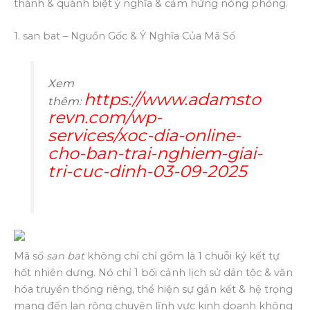
thành & quánh biệt ý nghĩa & cảm hứng nóng phỏng.
1. san bat – Nguồn Gốc & Ý Nghĩa Của Mã Số
Xem
https://www.adamsto
thêm:
revn.com/wp-
services/xoc-dia-online-
cho-ban-trai-nghiem-giai-
tri-cuc-dinh-03-09-2025
Mã số
san bat
không chỉ chỉ gồm là 1 chuỗi ký kết tự
hốt nhiên dưng. Nó chỉ 1 bối cảnh lịch sử dân tộc & văn
hóa truyền thống riêng, thể hiện sự gắn kết & hệ trọng
mang đến lan rộng chuyên lĩnh vực kinh doanh không