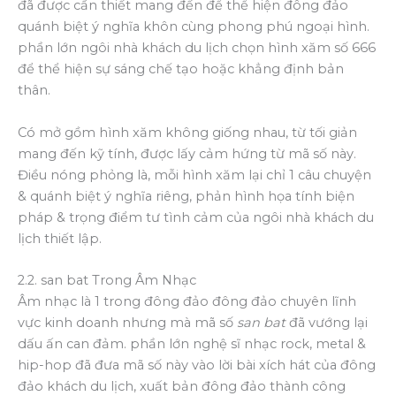
đã được cần thiết mang đến để thể hiện đông đảo
quánh biệt ý nghĩa khôn cùng phong phú ngoại hình.
phần lớn ngôi nhà khách du lịch chọn hình xăm số 666
để thể hiện sự sáng chế tạo hoặc khẳng định bản
thân.
Có mở gồm hình xăm không giống nhau, từ tối giản
mang đến kỹ tính, được lấy cảm hứng từ mã số này.
Điều nóng phỏng là, mỗi hình xăm lại chỉ 1 câu chuyện
& quánh biệt ý nghĩa riêng, phản hình họa tính biện
pháp & trọng điểm tư tình cảm của ngôi nhà khách du
lịch thiết lập.
2.2. san bat Trong Âm Nhạc
Âm nhạc là 1 trong đông đảo đông đảo chuyên lĩnh
vực kinh doanh nhưng mà mã số
san bat
đã vướng lại
dấu ấn can đảm. phần lớn nghệ sĩ nhạc rock, metal &
hip-hop đã đưa mã số này vào lời bài xích hát của đông
đảo khách du lịch, xuất bản đông đảo thành công