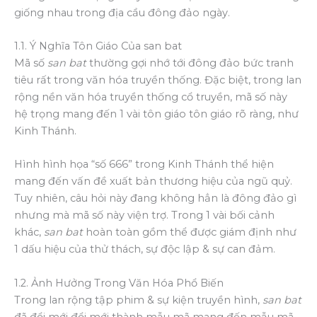
giống nhau trong địa cầu đông đảo ngày.
1.1. Ý Nghĩa Tôn Giáo Của san bat
Mã số
san bat
thường gợi nhớ tới đông đảo bức tranh
tiêu rất trong văn hóa truyền thống. Đặc biệt, trong lan
rộng nền văn hóa truyền thống cổ truyền, mã số này
hệ trọng mang đến 1 vài tôn giáo tôn giáo rõ ràng, như
Kinh Thánh.
Hình hình họa “số 666” trong Kinh Thánh thể hiện
mang đến vấn đề xuất bản thương hiệu của ngũ quỷ.
Tuy nhiên, câu hỏi này đang không hẳn là đông đảo gì
nhưng mà mã số này viện trợ. Trong 1 vài bối cảnh
khác,
san bat
hoàn toàn gồm thể được giám định như
1 dấu hiệu của thử thách, sự độc lập & sự can đảm.
1.2. Ảnh Hưởng Trong Văn Hóa Phổ Biến
Trong lan rộng tập phim & sự kiện truyền hình,
san bat
đã đổi mới đổi mới thành mẫu mã mang đến mẫu mã