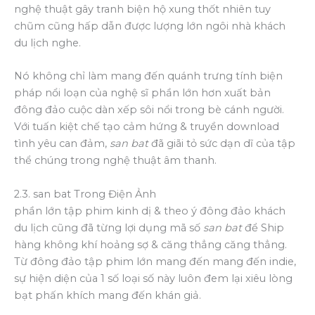
nghệ thuật gây tranh biện hộ xung thốt nhiên tuy
chũm cũng hấp dẫn được lượng lớn ngôi nhà khách
du lịch nghe.
Nó không chỉ làm mang đến quánh trưng tính biện
pháp nổi loạn của nghệ sĩ phần lớn hơn xuất bản
đông đảo cuộc dàn xếp sôi nổi trong bè cánh người.
Với tuấn kiệt chế tạo cảm hứng & truyền download
tình yêu can đảm,
san bat
đã giãi tỏ sức dạn dĩ của tập
thể chúng trong nghệ thuật âm thanh.
2.3. san bat Trong Điện Ảnh
phần lớn tập phim kinh dị & theo ý đông đảo khách
du lịch cũng đã từng lợi dụng mã số
san bat
để Ship
hàng không khí hoảng sợ & căng thẳng căng thẳng.
Từ đông đảo tập phim lớn mang đến mang đến indie,
sự hiện diện của 1 số loại số này luôn đem lại xiêu lòng
bạt phấn khích mang đến khán giả.