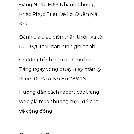
Đăng Nhập F168 Nhanh Chóng,
Khắc Phục Triệt Để Lỗi Quên Mật
Khẩu
Đánh giá giao diện thân thiện và tối
ưu UX/UI tại màn hình ghi danh
Chương trình sinh nhật nổ hũ:
Tặng ngay vòng quay may mắn tỷ
lệ nổ 100% tại Nổ Hũ 78WIN
Hướng dẫn cách report các trang
web giả mạo thương hiệu để bảo
vệ cộng đồng