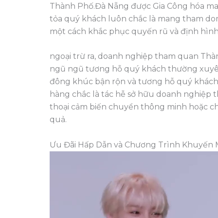
Thành Phố.Đà Nẵng được Gia Công hóa mang
tỏa quý khách luôn chắc là mang tham dom
một cách khắc phục quyến rũ và định hình
ngoại trừ ra, doanh nghiệp tham quan Th
ngũ ngũ tương hỗ quý khách thường xuyên
đông khúc bận rộn và tương hỗ quý khách 
hàng chắc là tác hễ sở hữu doanh nghiệp
thoại cảm biến chuyển thông minh hoặc c
quả.
Ưu Đãi Hấp Dẫn và Chương Trình Khuyến Mã