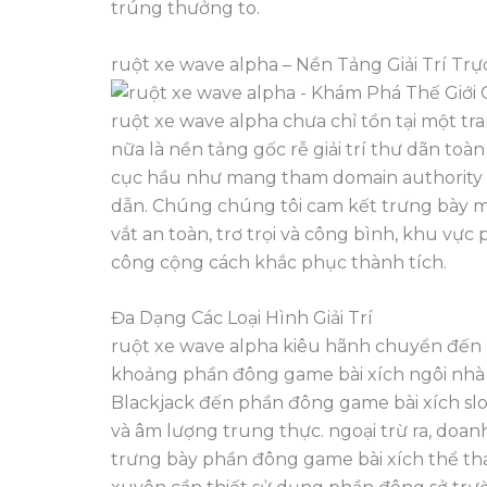
trúng thưởng to.
ruột xe wave alpha – Nền Tảng Giải Trí T
ruột xe wave alpha chưa chỉ tồn tại một t
nữa là nền tảng gốc rễ giải trí thư dãn toà
cục hầu như mang tham domain authority 
dẫn. Chúng chúng tôi cam kết trưng bày m
vắt an toàn, trơ trọi và công bình, khu v
công cộng cách khắc phục thành tích.
Đa Dạng Các Loại Hình Giải Trí
ruột xe wave alpha kiêu hãnh chuyển đến 
khoảng phần đông game bài xích ngôi nhà l
Blackjack đến phần đông game bài xích slo
và âm lượng trung thực. ngoại trừ ra, do
trưng bày phần đông game bài xích thể tha