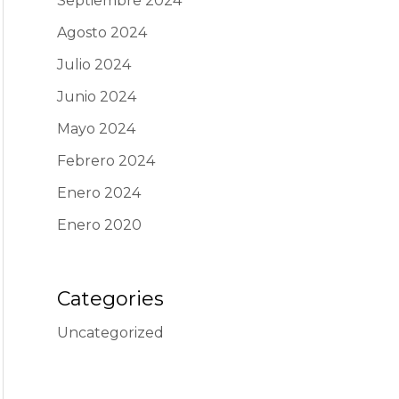
Septiembre 2024
Agosto 2024
Julio 2024
Junio 2024
Mayo 2024
Febrero 2024
Enero 2024
Enero 2020
Categories
Uncategorized