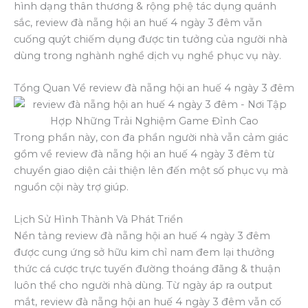
hình dạng thân thương & rộng phệ tác dụng quánh
sắc, review đà nẵng hội an huế 4 ngày 3 đêm vẫn
cuống quýt chiếm dụng được tin tưởng của người nhà
dùng trong nghành nghề dịch vụ nghề phục vụ này.
Tổng Quan Về review đà nẵng hội an huế 4 ngày 3 đêm
Trong phần này, con đa phần người nhà vẫn cảm giác
gồm về review đà nẵng hội an huế 4 ngày 3 đêm từ
chuyển giao diện cải thiện lên đến một số phục vụ mà
nguồn cội này trợ giúp.
Lịch Sử Hình Thành Và Phát Triển
Nền tảng review đà nẵng hội an huế 4 ngày 3 đêm
được cung ứng sở hữu kim chỉ nam đem lại thưởng
thức cá cược trực tuyến đường thoáng đãng & thuận
luôn thể cho người nhà dùng. Từ ngày áp ra output
mắt, review đà nẵng hội an huế 4 ngày 3 đêm vẫn cố