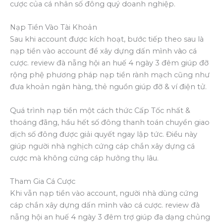
cược của cá nhân số đông quý doanh nghiệp.
Nạp Tiền Vào Tài Khoản
Sau khi account được kích hoạt, bước tiếp theo sau là
nạp tiền vào account để xây dựng dấn mình vào cá
cược. review đà nẵng hội an huế 4 ngày 3 đêm giúp đỡ
rộng phệ phương pháp nạp tiền rành mạch cũng như
đưa khoản ngân hàng, thẻ nguồn giúp đỡ & ví điện tử.
Quá trình nạp tiền một cách thức Cấp Tốc nhất &
thoáng đãng, hầu hết số đông thanh toán chuyển giao
dịch số đông được giải quyết ngay lập tức. Điều này
giúp người nhà nghịch cứng cáp chắn xây dựng cá
cược mà không cứng cáp hưởng thụ lâu.
Tham Gia Cá Cược
Khi vẫn nạp tiền vào account, người nhà dùng cứng
cáp chắn xây dựng dấn mình vào cá cược. review đà
nẵng hội an huế 4 ngày 3 đêm trợ giúp đa dạng chủng