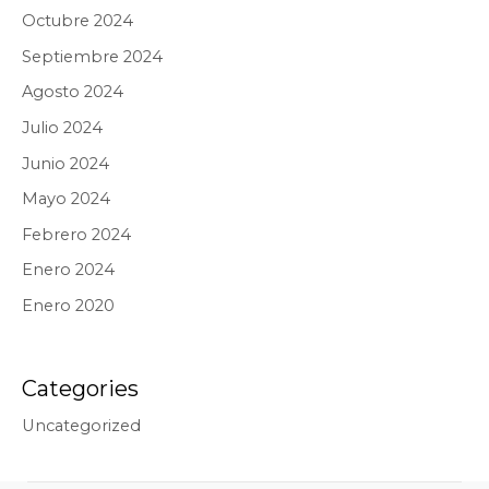
Octubre 2024
Septiembre 2024
Agosto 2024
Julio 2024
Junio 2024
Mayo 2024
Febrero 2024
Enero 2024
Enero 2020
Categories
Uncategorized