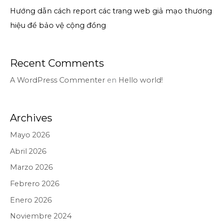
Hướng dẫn cách report các trang web giả mạo thương
hiệu để bảo vệ cộng đồng
Recent Comments
A WordPress Commenter
en
Hello world!
Archives
Mayo 2026
Abril 2026
Marzo 2026
Febrero 2026
Enero 2026
Noviembre 2024