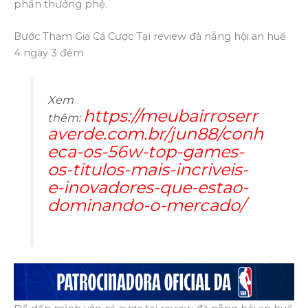
phần thưởng phệ.
Bước Tham Gia Cá Cược Tại review đà nẵng hội an huế
4 ngày 3 đêm
Xem
https://meubairroserr
thêm:
averde.com.br/jun88/conh
eca-os-56w-top-games-
os-titulos-mais-incriveis-
e-inovadores-que-estao-
dominando-o-mercado/