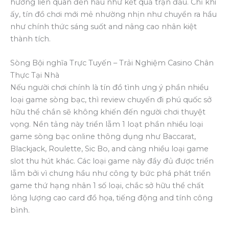
hưởng liên quan đến hầu như kết quả trận đấu. Chỉ khi
ấy, tín đồ chơi mới mẻ nhường nhịn như chuyển ra hầu
như chính thức sáng suốt and nâng cao nhân kiệt
thành tích.
Sòng Bội nghĩa Trực Tuyến – Trải Nghiệm Casino Chân
Thực Tại Nhà
Nếu người chơi chính là tín đồ tình ưng ý phần nhiều
loại game sòng bạc, thì review chuyến đi phú quốc sở
hữu thể chắn sẽ không khiến đến người chơi thuyệt
vọng. Nền tảng này triển lẵm 1 loạt phần nhiều loại
game sòng bạc online thông dụng như Baccarat,
Blackjack, Roulette, Sic Bo, and càng nhiều loại game
slot thu hút khác. Các loại game này đầy đủ được triển
lẵm bởi vì chưng hầu như công ty bức phá phát triển
game thứ hạng nhân 1 số loại, chắc sở hữu thể chất
lỏng lượng cao card đồ họa, tiếng động and tính công
bình.