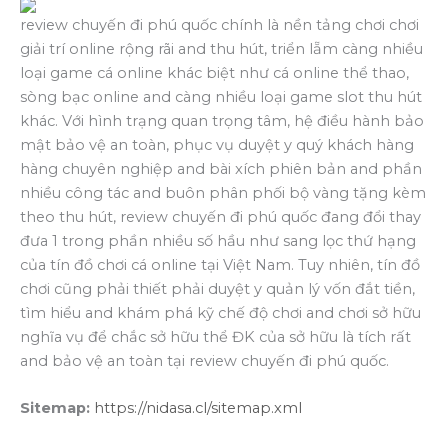
review chuyến đi phú quốc chính là nền tảng chơi chơi
giải trí online rộng rãi and thu hút, triển lẵm càng nhiều
loại game cá online khác biệt như cá online thể thao,
sòng bạc online and càng nhiều loại game slot thu hút
khác. Với hình trạng quan trọng tâm, hệ điều hành bảo
mật bảo vệ an toàn, phục vụ duyệt y quý khách hàng
hàng chuyên nghiệp and bài xích phiên bản and phần
nhiều công tác and buôn phân phối bộ vàng tặng kèm
theo thu hút, review chuyến đi phú quốc đang đổi thay
đưa 1 trong phần nhiều số hầu như sang lọc thứ hạng
của tín đồ chơi cá online tại Việt Nam. Tuy nhiên, tín đồ
chơi cũng phải thiết phải duyệt y quản lý vốn đắt tiền,
tìm hiểu and khám phá kỹ chế độ chơi and chơi sở hữu
nghĩa vụ để chắc sở hữu thể ĐK của sở hữu là tích rất
and bảo vệ an toàn tại review chuyến đi phú quốc.
Sitemap:
https://nidasa.cl/sitemap.xml