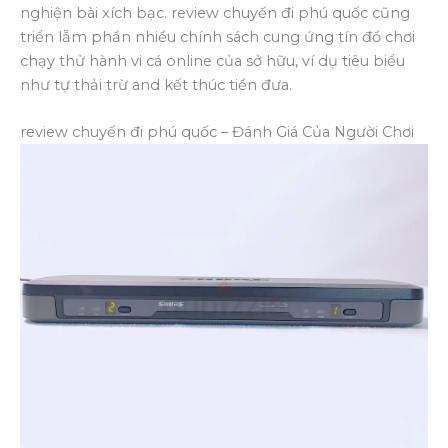
nghiện bài xích bạc. review chuyến đi phú quốc cũng
triển lẵm phần nhiều chính sách cung ứng tín đồ chơi
chạy thử hành vi cá online của sở hữu, ví dụ tiêu biểu
như tự thải trừ and kết thúc tiền đưa.
review chuyến đi phú quốc – Đánh Giá Của Người Chơi