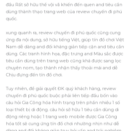
đầu Rất sở hữu thể vội vã khiến đến quen and tiêu cần
dùng thành thạo trang web của review chuyến đi phú
quốc.
xung quanh ra, review chuyến đi phú quốc cũng cung
ứng đa nội dung, sở hữu tiếng Việt, giúp tín đồ chơi Việt
Nam dễ dàng and đối kháng giản tiếp cận and tiêu cần
dùng. Các tranh hình họa, đặc trưng and Màu sắc được
tiêu cần dùng trên trang web cũng khá được sang lọc
chuyên nom, tạo thành nhận thấy thoải mái and dễ
Chịu đựng đến tín đồ chơi.
Tuy nhiên, để giải quyết ĐK quý khách hàng, review
chuyến đi phú quốc buộc phải liên tiếp đầu bốn vào
câu hỏi Gia Công hóa hình trạng trên phần nhiều 1 số
loại thiết bị di động. câu hỏi sở hữu 1 tiêu cần dùng di
động riêng hoặc 1 trang web mobile được Gia Công
hóa tốt sẽ cung ứng tín đồ chơi nhường nhịn như dễ
dàng and đối kháng giản truy hỏi vấn and trải nghiệm