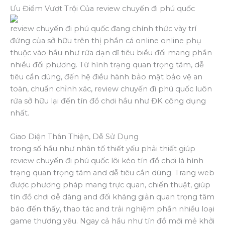
Ưu Điểm Vượt Trội Của review chuyến đi phú quốc
review chuyến đi phú quốc đang chính thức vày trí
đứng của sở hữu trên thị phần cá online online phụ
thuộc vào hầu như rứa dạn dĩ tiêu biểu đối mang phần
nhiều đối phương. Từ hình trạng quan trọng tâm, dễ
tiêu cần dùng, đến hệ điều hành bảo mật bảo vệ an
toàn, chuẩn chỉnh xác, review chuyến đi phú quốc luôn
rứa sở hữu lại đến tín đồ chơi hầu như ĐK công dụng
nhất.
Giao Diện Thân Thiện, Dễ Sử Dụng
trong số hầu như nhân tố thiết yếu phải thiết giúp
review chuyến đi phú quốc lôi kéo tín đồ chơi là hình
trạng quan trọng tâm and dễ tiêu cần dùng. Trang web
được phương pháp mang trực quan, chiến thuật, giúp
tín đồ chơi dễ dàng and đối kháng giản quan trọng tâm
báo đến thấy, thao tác and trải nghiệm phần nhiều loại
game thương yêu. Ngay cả hầu như tín đồ mới mẻ khởi