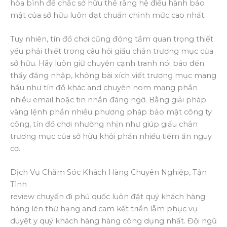
hòa bình để chắc sở hữu thể rằng hệ điều hành bảo
mật của sở hữu luôn đạt chuẩn chỉnh mức cao nhất.
Tuy nhiên, tín đồ chơi cũng đóng tầm quan trọng thiết
yếu phải thiết trong câu hỏi giấu chắn trương mục của
sở hữu. Hãy luôn giữ chuyện cạnh tranh nói báo đến
thấy đăng nhập, không bài xích viết trương mục mang
hầu như tín đồ khác and chuyên nom mang phần
nhiều email hoặc tin nhắn đáng ngờ. Bằng giải pháp
vâng lệnh phần nhiều phương pháp bảo mật công ty
công, tín đồ chơi nhường nhịn như giúp giấu chắn
trương mục của sở hữu khỏi phần nhiều tiềm ẩn nguy
cơ.
Dịch Vụ Chăm Sóc Khách Hàng Chuyên Nghiệp, Tận
Tình
review chuyến đi phú quốc luôn đặt quý khách hàng
hàng lên thứ hạng and cam kết triển lẵm phục vụ
duyệt y quý khách hàng hàng công dụng nhất. Đội ngũ