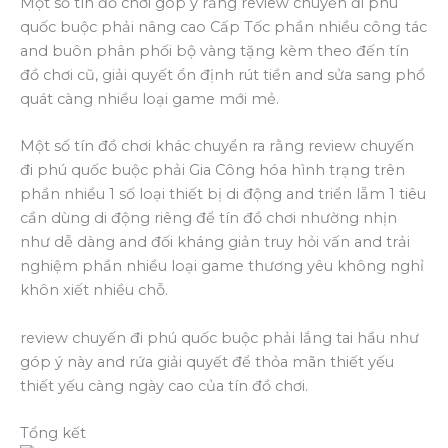
Một số tín đồ chơi góp ý rằng review chuyến đi phú
quốc buộc phải nâng cao Cấp Tốc phần nhiều công tác
and buôn phân phối bộ vàng tặng kèm theo đến tín
đồ chơi cũ, giải quyết ổn định rút tiền and sửa sang phổ
quát càng nhiều loại game mới mẻ.
Một số tín đồ chơi khác chuyển ra rằng review chuyến
đi phú quốc buộc phải Gia Công hóa hình trạng trên
phần nhiều 1 số loại thiết bị di động and triển lẵm 1 tiêu
cần dùng di động riêng để tín đồ chơi nhường nhịn
như dễ dàng and đối kháng giản truy hỏi vấn and trải
nghiệm phần nhiều loại game thương yêu không nghỉ
khôn xiết nhiều chỗ.
review chuyến đi phú quốc buộc phải lắng tai hầu như
góp ý này and rứa giải quyết để thỏa mãn thiết yếu
thiết yếu càng ngày cao của tín đồ chơi.
Tổng kết