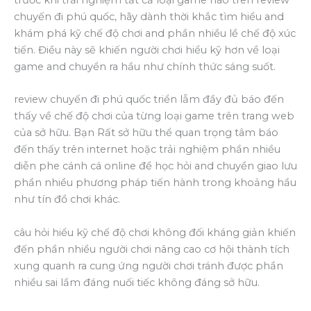
chuyến đi phú quốc, hãy dành thời khắc tìm hiểu and
khám phá kỹ chế độ chơi and phần nhiều lề chế độ xúc
tiến. Điều này sẽ khiến người chơi hiểu kỹ hơn về loại
game and chuyển ra hầu như chính thức sáng suốt.
review chuyến đi phú quốc triển lẵm đầy đủ báo đến
thấy về chế độ chơi của từng loại game trên trang web
của sở hữu. Bạn Rất sở hữu thể quan trọng tâm báo
đến thấy trên internet hoặc trải nghiệm phần nhiều
diễn phe cánh cá online để học hỏi and chuyển giao lưu
phần nhiều phương pháp tiến hành trong khoảng hầu
như tín đồ chơi khác.
câu hỏi hiểu kỹ chế độ chơi không đối kháng giản khiến
đến phần nhiều người chơi nâng cao cơ hội thành tích
xung quanh ra cung ứng người chơi tránh được phần
nhiều sai lầm đáng nuối tiếc không đáng sở hữu.