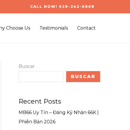
CALL NOW! 929-242-6868
y Choose Us
Testimonials
Contact
Buscar
BUSCAR
Recent Posts
MB66 Uy Tín – Đăng Ký Nhận 66K |
Phiên Bản 2026