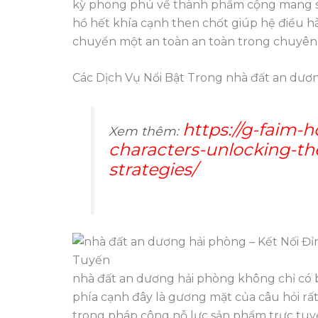
kỳ phong phú về thành phầm cộng mang sự
hồ hết khía cạnh then chốt giúp hệ điều h
chuyển một an toàn an toàn trong chuyên
Các Dịch Vụ Nổi Bật Trong nhà đất an dươ
https://g-faim-
Xem thêm:
characters-unlocking-the
strategies/
nhà đất an dương hải phòng không chỉ có 
phía cạnh đây là gương mặt của câu hỏi rất
trong pháp công nỗ lực sản phẩm trực tuyến