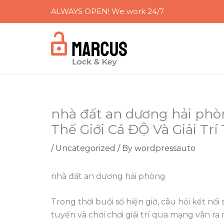
Skip
ALWAYS OPEN! We work 24/7
to
content
nhà đất an dương hải phò
Thế Giới Cá ĐỘ Và Giải Trí
/
Uncategorized
/ By
wordpressauto
nhà đất an dương hải phòng
Trong thời buổi số hiện giờ, câu hỏi kết nố
tuyến và chơi chơi giải trí qua mạng vẫn 