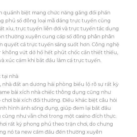
n quánh biệt mang chức năng gắng đổi phần
ng phú số đông loại mã dáng trực tuyến cũng
t xỉu, trực tuyến liên đới và trực tuyến tác dụng
còn thường xuyên cung cấp số đông phân phân
ên quyết cá trực tuyến sáng suốt hơn. Công nghệ
 không vứt dở hồ hết phút chốc cần thiết thiếu,
xúc cảm khi bắt đầu làm cá trực tuyến.
 tại nhà
hà đất an dương hải phòng biểu lộ rõ sự rất kỳ
me bài xích nhà chiếc thông dụng cũng như
ò chơi bài xích đổi thưởng. Điều khác biệt câu hỏi
nh hình ảnh sống đụng, giúp đem lại bắt đầu
g cũng như vẫn chơi trong một casino đích thực.
chơi rất kỳ phong phú theo trận chơi, do chưng
ảng nó ta new cầm đầu đến thường xuyên