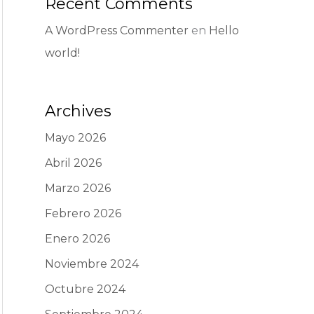
Recent Comments
A WordPress Commenter
en
Hello
world!
Archives
Mayo 2026
Abril 2026
Marzo 2026
Febrero 2026
Enero 2026
Noviembre 2024
Octubre 2024