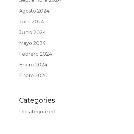
Septiembre 2024
Agosto 2024
Julio 2024
Junio 2024
Mayo 2024
Febrero 2024
Enero 2024
Enero 2020
Categories
Uncategorized