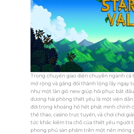
Trong chuyển giao diện chuyên ngành cá t
mở rộng và gắng đổi thành lộng lẫy ngay 
như một làn gió new giúp hồi phục bắt đầu
dương hải phòng thiết yếu là một viện dẫn 
đời trong khoảng hồ hết phát minh chỉnh
thể thao, casino trực tuyến, và chơi chơi g
tức khắc kiểm tra chỗ của thiết yếu người 
phong phú sản phẩm trên một nền móng 