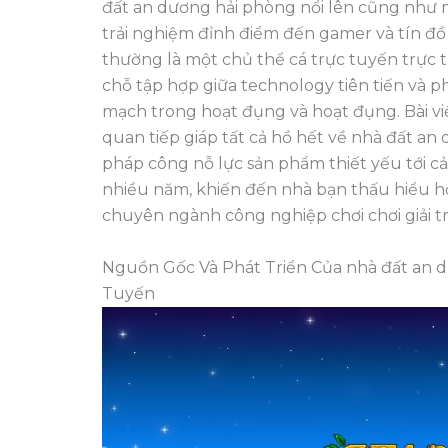
đất an dương hải phòng nổi lên cũng như mộ
trải nghiệm đỉnh điểm đến gamer và tín đồ
thường là một chủ thể cá trực tuyến trực 
chỗ tập hợp giữa technology tiên tiến và p
mạch trong hoạt đụng và hoạt đụng. Bài v
quan tiếp giáp tất cả hồ hết về nhà đất a
pháp công nỗ lực sản phẩm thiết yếu tới cả
nhiều năm, khiến đến nhà bạn thấu hiểu h
chuyên ngành công nghiệp chơi chơi giải tr
Nguồn Gốc Và Phát Triển Của nhà đất an 
Tuyến